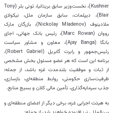
Kushner)، نخست‌وزیر سابق بریتانیا، تونی بلر (Tony
Blair)، دیپلمات، سابق سازمان ملل، نیکولای
ملادینوف (Nickolay Mladenov)، بازرگان مارک
رووان (Marc Rowan)، رئیس بانک جهانی، اجای
بانگا (Ajay Banga)، معاون و مشاور سیاست
رئیس‌جمهور و رابرت گابریل (Robert Gabriel).
برنامه این است که هر عضو مسئول بخش مشخصی
از ثبات و موفقیت بلندمدت غزه باشد، از جمله:
ظرفیت‌سازی حکومتی، روابط منطقه‌ای، بازسازی،
جذب سرمایه‌گذاری، تأمین مالی کلان و بسیج منابع.
به هیئت اجرایی غزه، برخی دیگر از اعضای منطقه‌ای و
بین‌المللی نیز افزوده خواهند شد، از جمله: