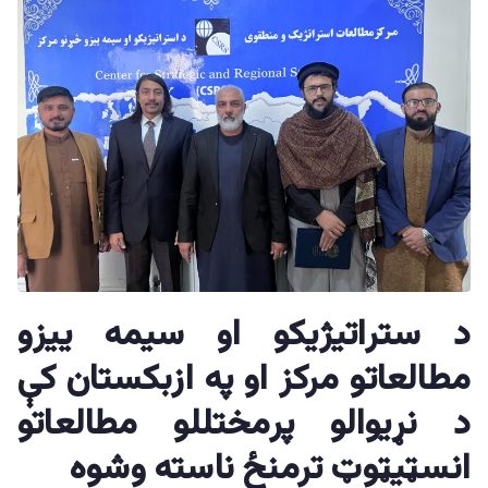
د ستراتيژیکو او سیمه ییزو
مطالعاتو مرکز او په ازبکستان کې
د نړيوالو پرمختللو مطالعاتو
انسټيټوټ ترمنځ ناسته وشوه