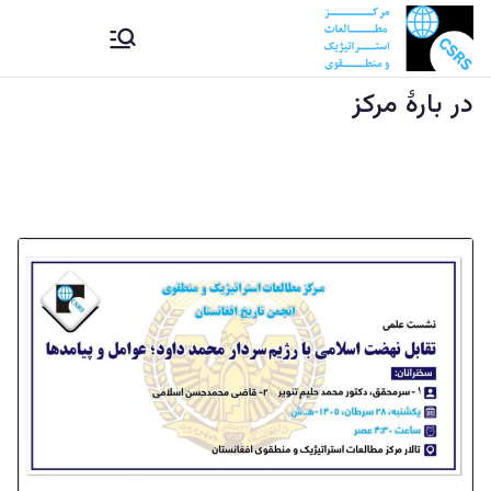
Ski
CSRS |
مرکز مطالعات استراتیژيک و
t
منطقوی دستراتېژیکو او
conten
در بارۀ مرکز
مرکز
سیمه ییزو څېړنو مرکز
مطالعات
استراتیژيک
و منطقوی |
د
ستراتېژیکو
او سیمه