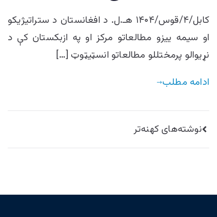
کابل/۴/قوس/۱۴۰۴ هـ.ل. د افغانستان د ستراتيژیکو
او سیمه ییزو مطالعاتو مرکز او په ازبکستان کې د
نړيوالو پرمختللو مطالعاتو انسټيټوټ […]
ادامه مطلب
راهبری
نوشته‌های کهنه‌تر
نوشته‌ها