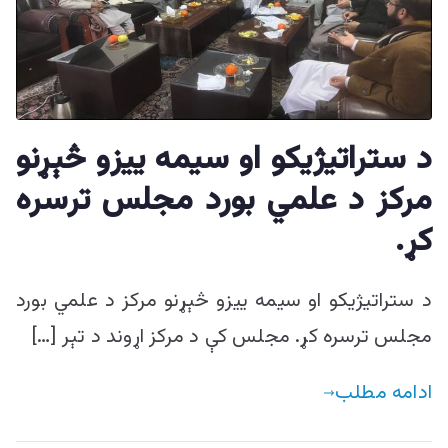
د ستراتیژيکو او سیمه ییزو څېړنو
مرکز د علمي بورد مجلس ترسره
کړ.
د ستراتیژيکو او سیمه ییزو څېړنو مرکز د علمي بورد
مجلس ترسره کړ. مجلس کې د مرکز اړوند د تېر […]
ادامه مطلب