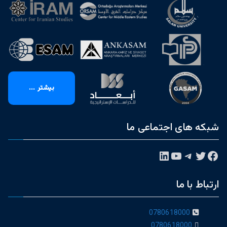
بیشتر ...
شبکه های اجتماعی ما
فیس‌بوک
توییتر
تلگرام
یوتیوب
لینکداین
ارتباط با ما
0780618000
0780618000