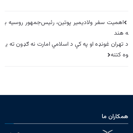
راهبری
اهمیت سفر ولادیمیر پوتین، رئیس‌جمهور روسیه ب
نوشته
ه هند
د تهران غونډه او په کې د اسلامي امارت نه ګډون ته ی
وه کتنه
همکاران ما