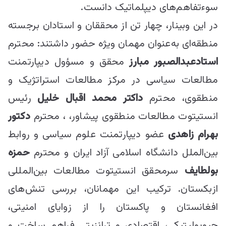
سوءتفاهم‌های دیپلماتیک دانست.
در این وبینار، چهار تن از محققان و استادان برجسته
منطقه‌‌ای به‌عنوان مهمان ویژه حضور داشتند: محترم
استادعبدالصبور مبارز
محقق و مسؤول دیپارتمنت
مطالعات سیاسی در مرکز مطالعات استراتژیک و
منطقوی، محترم
داکتر محمد اقبال خلیل
رئیس
انستیتوت مطالعات منطقوی پیشاور، ، محترم
دکتور
بهرام زاهدی
عضو دیپارتمنت علوم سیاسی و روابط
بین‌الملل دانشگاه اسلامی آزاد ایران و محترم
حمزه
بولطایف
سرمحقق انستیتوت مطالعات بین‌المللی
ازبکستان. ترکیب این مهمانان، بررسی تنش‌های
افغانستان و پاکستان را از زوایای امنیتی،
جیوپولیتیکی، اقتصادی و ترانزیتی فراهم ساخت و