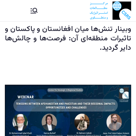
Ski
CSRS |
مرکز مطالعات استراتیژيک و
t
منطقوی دستراتېژیکو او
conten
وبینار تنش‌ها میان افغانستان و پاکستان و
مرکز
سیمه ییزو څېړنو مرکز
تاثیرات منطقه‌ای آن: فرصت‌ها و چالش‌ها
مطالعات
دایر گردید.
استراتیژيک
و منطقوی |
د
ستراتېژیکو
او سیمه