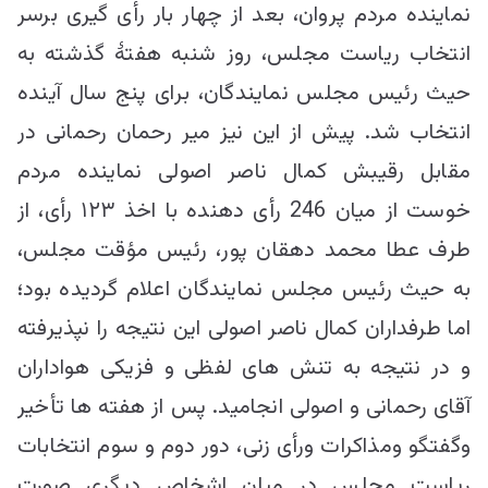
نماینده مردم پروان، بعد از چهار بار رأی گیری برسر
انتخاب ریاست مجلس، روز شنبه هفتۀ گذشته به
حیث رئیس مجلس نمایندگان، برای پنج سال آینده
انتخاب شد. پیش از این نیز میر رحمان رحمانی در
مقابل رقیبش کمال ناصر اصولی نماینده مردم
خوست از میان 246 رأی دهنده با اخذ ۱۲۳ رأی، از
طرف عطا محمد دهقان پور، رئیس مؤقت مجلس،
به حیث رئیس مجلس نمایندگان اعلام گردیده بود؛
اما طرفداران کمال ناصر اصولی این نتیجه را نپذیرفته
و در نتیجه به تنش های لفظی و فزیکی هواداران
آقای رحمانی و اصولی انجامید. پس از هفته ها تأخیر
وگفتگو ومذاکرات ورأی زنی، دور دوم و سوم انتخابات
ریاست مجلس در میان اشخاص دیگری صورت