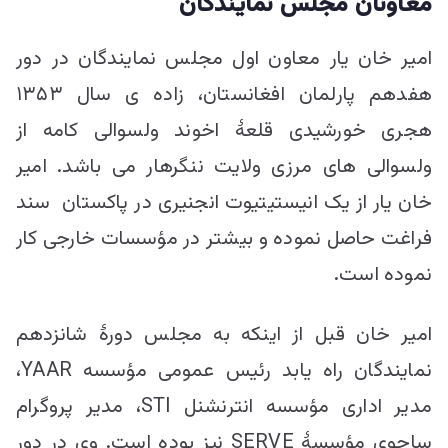
معاونان مجلس نمایندگان
امیر خان یار معاون اول مجلس نمایندگان در دور
هفدهم پارلمان افغانستان، زاده ی سال ۱۳۵۳
هجری خورشیدی قلعۀ اخوند ولسوالی کامه از
ولسوالی های مرزی ولایت ننگرهار می باشد. امیر
خان یار از یک انیستیتیوت انجنیری در پاکستان سند
فراغت حاصل نموده و بیشتر در مؤسسات خارجی کار
نموده است.
امیر خان قبل از اینکه به مجلس دورۀ شانزدهم
نمایندگان راه یابد رئیس عمومی مؤسسه YAAR،
مدیر اداری مؤسسه انترنشنل STI، مدیر پروگرام
ساحوی مؤسسۀ SERVE نیز بوده است. وی در دور