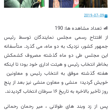
ییزو څېړنو
مرکز
2019-07-09
تعداد مشاهده ها:
190
از افتتاح رسمی مجلس نمایندگان توسط رئیس
جمهور کشور، نزدیک به دو ماه، می گذرد. متأسفانه
این مجلس طی دو ماه گذشته مصروف کشمکش
بخاطر انتخاب رئیس و هیئت اداری خود بود؛ تا اینکه
هفته گذشته موفق به انتخاب رئیس و معاونین
خویش گردید؛ منشی و معاون منشی نیز بعد از پنج
روز تآخیر بالاخره به تاریخ ۱۶ سرطان انتخاب ګردیدند.
پس از زد وبند های طولانی ، میر رحمان رحمانی