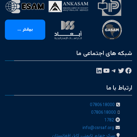
بیشتر ...
شبکه های اجتماعی ما
فیس‌بوک
توییتر
تلگرام
یوتیوب
لینکداین
ارتباط با ما
0780618000
0780618000
1782
info@csrsaf.org
سرک چهارم تایمنی، کابل افغانستان