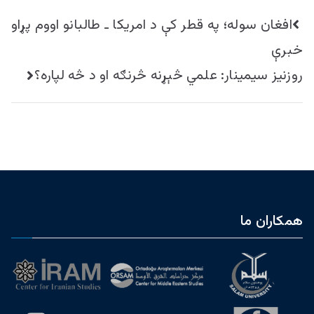
راهبری
افغان سوله؛ په قطر کې د امریکا ـ طالبانو اووم پړاو
نوشته
خبرې
روزنیز سیمینار: علمي څېړنه څرنګه او د څه لپاره؟
همکاران ما