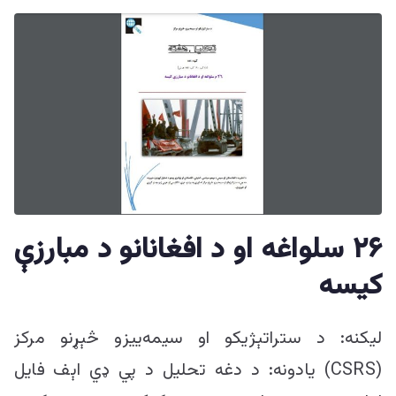
۲۶ سلواغه او د افغانانو د مبارزې
کیسه
لیکنه: د ستراتېژیکو او سیمه‌ییزو څېړنو مرکز
(CSRS) یادونه: د دغه تحلیل د پي ډي اېف فایل