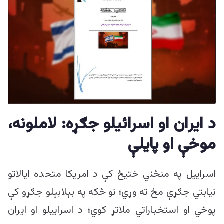
د ایران او اسرائیلو جګړه: لاملونه،
موخې او پایلې
اسراییل په منځني ختیځ کې د امریکا متحده ایالاتو
نیابتي جګړې مخ ته وړي؛ نو ځکه په بېلابېلو جګړو کې
پوځي او استخباراتي ملاتړ کوي؛ د اسراییلو او ایران