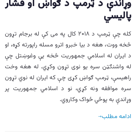
وړاندې د ټرمپ د ګواښ او فشار
پالیسي
کله چې ټرمپ د ۲۰۱۸ کال په می کې له برجام تړون
څخه ووت، هغه د بیا خبرو اترو مسله راپورته کړه، او
د ایران له اسلامي جمهوریت څخه یې وغوښتل چې
له واشنګټن سره یو نوی تړون وکړي. له هغه وخت
راهیسې، ټرمپ ګواښ کړی چې که ایران له نوي تړون
سره موافقه ونه کړي، نو د اسلامي جمهوریت پر
وړاندې به پوځي ځواک وکاروي.
ادامه مطلب