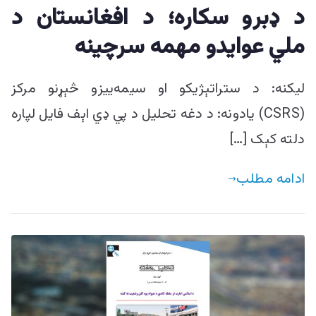
د ډبرو سکاره؛ د افغانستان د
ملي عوایدو مهمه سرچینه
لیکنه: د ستراتېژیکو او سیمه‌ییزو څېړنو مرکز
(CSRS) یادونه: د دغه تحلیل د پي ډي اېف فایل لپاره
دلته کېک […]
ادامه مطلب