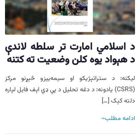
د اسلامي امارت تر سلطه لاندې
د هېواد یوه کلن وضعیت ته کتنه
لیکنه: د ستراتېژیکو او سیمه‌ییزو څېړنو مرکز
(CSRS) یادونه: د دغه تحلیل د پي ډي اېف فایل لپاره
دلته کېک […]
ادامه مطلب