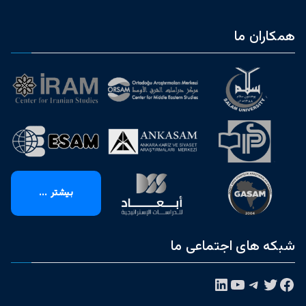
همکاران ما
بیشتر ...
شبکه های اجتماعی ما
فیس‌بوک
توییتر
تلگرام
یوتیوب
لینکداین