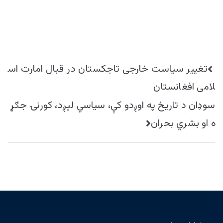
راهبری
تغییر سیاست خارجی تاجکستان در قبال امارت اس
نوشته
لامی افغانستان
سوډان د تاریخ په اوږدو کې، سیاسي لېږد، کورنۍ جګړ
ه او بشري بحران