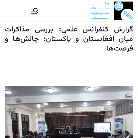
Ski
CSRS |
مرکز مطالعات استراتیژيک و
t
منطقوی دستراتېژیکو او
conten
گزارش کنفرانس علمی: بررسی مذاکرات
مرکز
سیمه ییزو څېړنو مرکز
میان افغانستان و پاکستان؛ چالش‌ها و
مطالعات
فرصت‌ها
استراتیژيک
و منطقوی |
د
ستراتېژیکو
او سیمه