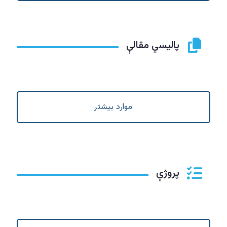
ییزو څېړنو
مرکز
پاليسي مقالې
موارد بیشتر
پروژې