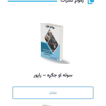
زمونږ نشرات
سوله او جګړه – راپور
بیشتر