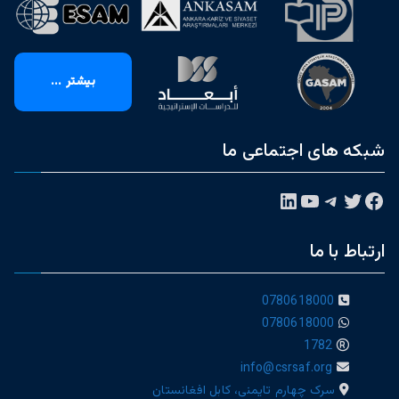
بیشتر ...
شبکه های اجتماعی ما
فیس‌بوک
توییتر
تلگرام
یوتیوب
لینکداین
ارتباط با ما
0780618000
0780618000
1782
info@csrsaf.org
سرک چهارم تایمنی، کابل افغانستان