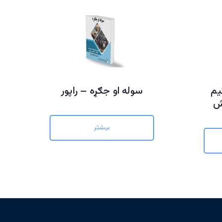
یم
سوله او جګړه – راپور
ش
بیشتر