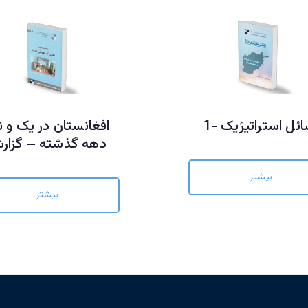
ائل استراتیژیک -1
افغانستان در یک و ن
دهه گذشته – گزار
بیشتر
بیشتر