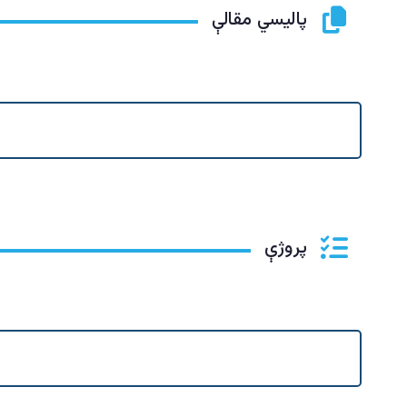
پاليسي مقالې
پروژې