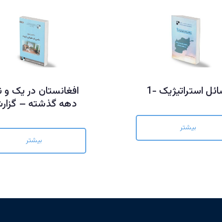
ائل استراتیژیک -1
افغانستان در یک و ن
دهه گذشته – گزار
بیشتر
بیشتر