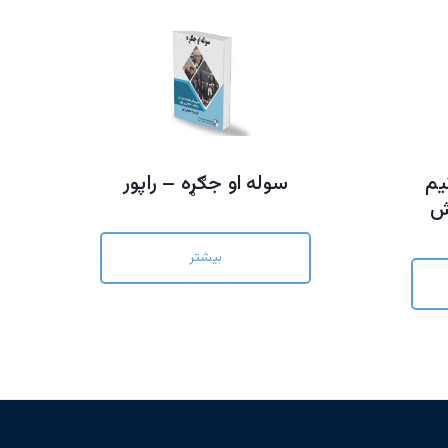
یم
سوله او جګړه – راپور
ش
بیشتر