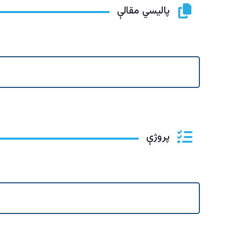
پاليسي مقالې
پروژې