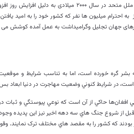
مصادف با روز جهانی مهاجرت است. سازمان ملل متحد در سال ۰۰
ه احترام میلیون ها نفر که کشور خود را به امید یافتن 
رهای جهان تجلیل وگرامیداشت به عمل آمده کوشش می شود
بشر گره خورده است، اما به تناسب شرايط و موقعيت
 است، در شرايط کنوني وضعيت مهاجرت در دنيا ابعاد بس
ي افغان‌ها حاکي از آن است که نوعي پيوستگي و ثبات در 
بل از شروع جنگ ‌هاي سه دهه اخير نيز اين پديده وجود
 بودند که کشور را به مقصد هاي مختلف ترک نمايند. وقو