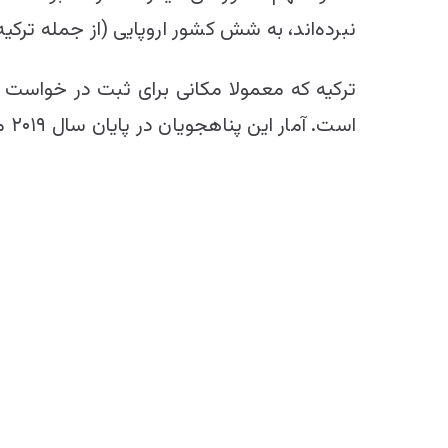
نبرده‌اند، به شش کشور اروپایی (از جمله ترکیه) رفته‌ اند. در
ترکیه که معمولا مکانی برای ثبت در خواست پ
است. آمار این پناهجویان در پایان سال ۲۰۱۹ میلادی ۱۱۸ هزار نفر بوده است، اتریش، یونان و سویدن میزبانان اص