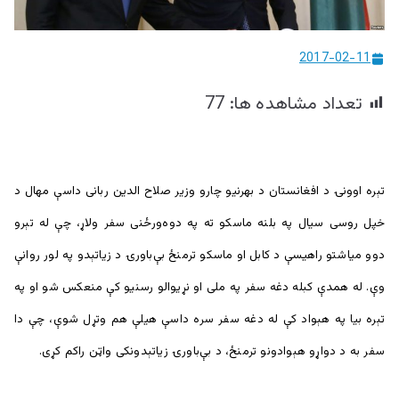
ییزو څېړنو
مرکز
2017-02-11
تعداد مشاهده ها:
77
تېره اوونۍ د افغانستان د بهرنیو چارو وزیر صلاح الدین ربانی داسې مهال د
خپل روسی سیال په بلنه ماسکو ته په دوه‌ورځنی سفر ولاړ، چې له تېرو
دوو میاشتو راهیسې د کابل او ماسکو ترمنځ بې‌باورۍ د زیاتېدو په لور روانې
وې. له همدې کبله دغه سفر په ملی او نړیوالو رسنیو کې منعکس شو او په
تېره بیا په هېواد کې له دغه سفر سره داسې هیلې هم وتړل شوې، چې دا
سفر به د دواړو هېوادونو ترمنځ، د بې‌باورۍ زیاتېدونکی واټن راکم کړی.