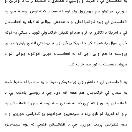
په افغانستان کې د امریکا او روسیې د همکارۍ د ختمېدا تر شا د اوکراین او
سوریې بحرانونو هم مهم رول ولوباوه. له همدې کبله اوس روسیه هم، په
افغانستان کې ډېره لېوالتیا اخلی او د همدغې لېوالتیا له کبله په افغانستان
کې د امریکا د تګلارې په تړاو ضد او نقیض څرګندونې کوی. د بېلګې په توګه
ځینې مهال په هېواد کې د امریکا پوځی اډې تر پوښتنې لاندې راولی؛ خو بیا
وروسته دا هم وایی، چې که له افغانستانه بهرنی ځواکونه ووځی، نو د
هېواد وضعیت به نور هم خراب شی.
په افغانستان کې د داعش ډلې زیاتېدونکی نفوذ او په تېره بیا له ختیځ څخه
په شمال کې څرګندېدل هم هغه څه دی، چې د روسیې پاملرنه یې د
افغانستان په لور زیاته کړې ده. له همدې امله روسیه اوس د افغانستان په
تړاو، له امریکا او ناټو پرته د سیمه‌ییزو هېوادونو یو کنفرانس جوړوی او د
دغه کنفرانس پرمټ غواړی، چې د افغانستان قضیې ته یوه سیمه‌ییزه