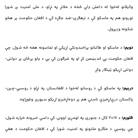
وکیلانو له‌خوا له داعش ډلې څخه د ملاتړ په تړاو، د ملی امنیت پر شورا
تورونو هم په ماسکو کې د ترهګرۍ-ضد جګړه کې د افغان حکومت پر هڅو
شکونه وزیږول.
دویم؛
د ماسکو او طالبانو پراخېدونکې اړیکې او تماسونه هغه څه شول، چې
افغان حکومت یې اندېښمن کړ او په غبرګون کې یې د ډلو پرځای پر دولتی-
دولتی اړیکو ټینګار وکړ.
درېیم؛
په ماسکو کې د روسانو له‌خوا د افغانستان په تړاو د روسیې-چین-
پاکستان درې‌اړخیزې ناستې هم پر دوه‌اړخیزو اړیکو سیوری وغوړاوه.
څلورم؛
د ۲۰۱۷ کال د جنورۍ په لومړۍ اوونۍ کې داسې خبرونه خپاره شول،
چې روسیې د ملګرو ملتونو په امنیت شورا کې د افغان حکومت د هغې