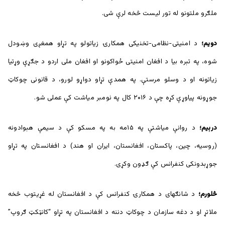
ملګرو ملتونو له تور لیست څخه لرې شی.
دویم؛
د امنیتی-نظامی-تخنیکی همکارۍ زیاتولو په تړاو همغږی وښودل
شوه، په تېره بیا د افغان امنیتی ځواکونو او افغان ملی اردو د جګړې وړتیا
زیاتونه او د وسلو مرستې. په همدې تړاو دواړو لورو، د قانونی چوکاټ
جوړونه پیاوړې کړه چې د ۲۰۱۶ کال په نومبر میاشت کې عملی شو.
درېیم؛
د روانې میاشتې په ۱۵مه به په مسکو کې د سیمې هېوادونه
(روسیه، چین، پاکستان، افغانستان، ایران او هند) د افغانستان په تړاو
جوړېدونکی کنفرانس کې ګډون وکړی.
څلورم؛
د شانګهای د همکارۍ کنفرانس کې د افغانستان له غړیتوب څخه
ملاتړ او د دغه سازمان د چوکاټ دننه د افغانستان په تړاو “کانټکټ ګروپ”