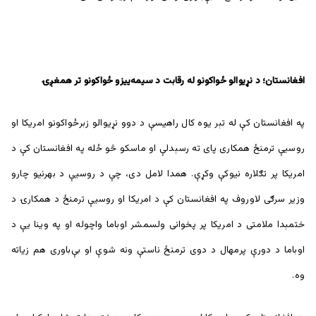
افغانستان؛ د نړیوالو ځواکونو له رقابت د سیمه‌ییزو ځواکونو تر همغږۍ
په افغانستان کې له تېر یوه کال راهیسې د دوو نړیوالو زبرځواکونو امریکا او
روسیې ترمنځ همکاری پای ته رسېدلې او ماسکو څو ځله په افغانستان کې د
امریکا پر تګلاره نیوکې وکړې. همدا لامل دی، چې د روسیې د بهرنیو چارو
وزیر سرګی لاوروف په افغانستان کې د امریکا او روسیې ترمنځ د همکارۍ د
ختمېدا ملامتی د امریکا پر پخوانی ولسمشر اوباما واچوله او په وینا یې د
اوباما د دورې پرمهال د دوی ترمنځ ناستې ونه شوې او بې‌باوری هم زیاته
وه.