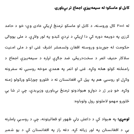
کابل او ماسکو؛ له سیمه‌ییزې اجماع تر بې‌باورۍ
له ۲۰۰۱ کال وروسته، د کابل او ماسکو ترمنځ اړیکې عادی وې؛ خو د حامد
کرزی په دویمه دوره کې دا اړیکې د نږدې کېدو په لور ولاړې. د ملی یووالی
حکومت له جوړېدو وروسته افغان ولسمشر اشرف غنی او د ملی امنیت
سلاکار حنیف اتمر د سخت‌دریځۍ ضد جګړې لپاره د سیمه‌ییزې اجماع د
رامنځته کولو هڅه وکړه. غنی او اتمر په همدې موخه روسیې ته سفرونه
وکړل او روسیې هم په پیل کې افغانستان ته د څلورو چورلکو ورکولو ژمنه
وکړه. خو ډېر ژر د دواړو هېوادونو ترمنځ بې‌باورۍ وزیږېدې، چې تر شا یې
څلورو مهمو لاملونو رول ولوباوه:
لومړی؛
په هېواد کې د داعش ډلې ظهور او فعالیتونه، چې د روسیې پاملرنه
یې د افغانستان په لور زیاته کړه. دغه راز په افغانستان کې د یو شمېر