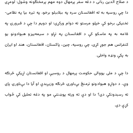
د صلاح الدین ربانی د دغه سفر پرمهال دوه مهم پرمختګونه وشول: لومړی
دا چې روسیه به له افغانستان سره په بېلابېلو برخو، په تېره بیا په نظامی-
تخنیکی برخو کې خپلو مرستو ته دوام ورکړی؛ او دویم دا چې د فبرورۍ په
۱۵مه به په ماسکو کې د افغانستان په تړاو د سیمه‌ییزو هېوادونو یو
کنفرانس هم جوړ کړی، چې روسیه، چین، پاکستان، افغانستان، هند او ایران
به پکې ونډه واخلی.
دا چې د ملی یووالی حکومت پرمهال د روسیې او افغانستان اړیکې څرنګه
وې، د دواړو هېوادونو ترمنځ بې‌باورۍ څرنګه وزیږېدې او آیا دا بې‌باورۍ پای
ته رسېدونکې دی؟ دا او دې ته ورته پوښتنې مو په دغه تحلیل کې ځواب
کړې دی.