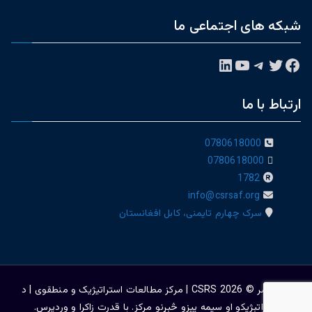
شبکه های اجتماعی ما
فیس‌بوک
توییتر
تلگرام
یوتیوب
لینکداین
ارتباط با ما
0780618000
0780618000
1782
info@csrsaf.org
سرک چهارم تایمنی، کابل افغانستان
حق نشر © 2026
CSRS | مرکز مطالعات استراتیژيک و منطقوی | د
ستراتېژیکو او سیمه ییزو څېړنو مرکز
. با قدرت
زاکرا
و
وردپرس
.