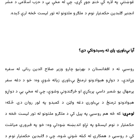
غوښتنې په لاره کې خنډ جوړ کړی، چې له مخې یې د حزب اسلامی د مشر
انجنیر ګلبدین حکمتیار نوم د ملګرو ملتونو له تور لیست څخه لرې کېده.
آیا بې‌باورۍ پای ته رسېدونکې دی؟
روسیې ته د افغانستان د بهرنیو چارو وزیر صلاح الدین ربانی له سفره
وړاندې، د دواړو هېوادونو ترمنځ بې‌باوری زیاته شوې وه؛ خو د دغه سفر
پرمهال یو شمېر داسې پرېکړې او څرګندونې وشوې، چې له مخې یې د دواړو
هېوادونو ترمنځ د بې‌باورۍ دغه واټن د کمېدو په لور روان دی. ځکه؛
لومړی:
که څه هم روسیې په پیل کې د ملګرو ملتونو له تور لیست څخه د
حکمتیار د نوم ایستلو په تړاو اندېښنه ښودلې وه؛ خو په فبرورۍ میاشت
کې د روسیې د همکارۍ له کبله شونې شوه، چې د ګلبدین حکمتیار نوم د