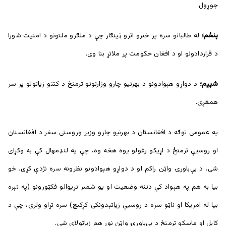
جوړول.
پنځم؛
له طالبانو سره پر خبرو اترو ټینګار چې د ملګرو ملتونو د امنیت شورا
د قراردادونو او د افغان حکومت پر ملاتړ بنا وی.
شپږم؛
د دواړو هېوادونو د بهرنیو چارو وزارتونو ترمنځ د کتنو زیاتولو پر سر
همغږی.
په عمومی توګه د افغانستان د بهرنیو چارو وزیر وروستی سفر د افغانستان
او روسیې ترمنځ د اړیکو رغولو یوه هڅه وه، چې په لنډ‌مهال کې به وکړای
شی، د بې‌باورۍ واټن راکم او د دواړو هېوادونو نظرونه سره نژدې کړی. خو
بیا به هم په هېواد کې دننه وضعیت او یو شمېر نړیوالو فکټورونو (په تېره
بیا له امریکا او ناټو سره د روسیې زیاتېدونکی کړکېچ) سره تړاو ولری، چې د
کابل او ماسکو ترمنځ د بې‌باورۍ واټن نور هم زیاتولای شی.