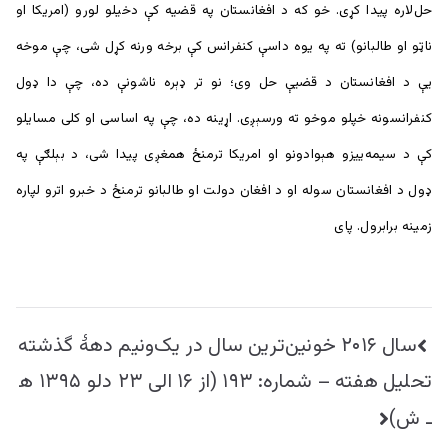
حل‌لاره پیدا کړی. خو که د افغانستان په قضیه کې دخیلو لورو (امریکا او
ناټو او طالبانو) ته په یوه داسې کنفرانس کې برخه ورنه کړل شی، چې موخه
یې د افغانستان د قضیې حل وی؛ نو تر ډېره ناشونې ده، چې دا ډول
کنفرانسونه خپلو موخو ته ورسېږی. اړینه ده، چې په اساسی او کلی مسایلو
کې د سیمه‌ییزو هېوادونو او امریکا ترمنځ همغږی پیدا شی، د بېلګې په
ډول د افغانستان سوله او د افغان دولت او طالبانو ترمنځ د خبرو اترو لپاره
زمینه برابرول. پای
راهبری
سال ۲۰۱۶ خونین‌ترین سال در یک‌ونیم دهۀ گذشته
نوشته
تحلیل هفته – شماره: ۱۹۳ (از ۱۶ الی ۲۳ دلو ۱۳۹۵ ه
ـ ش)