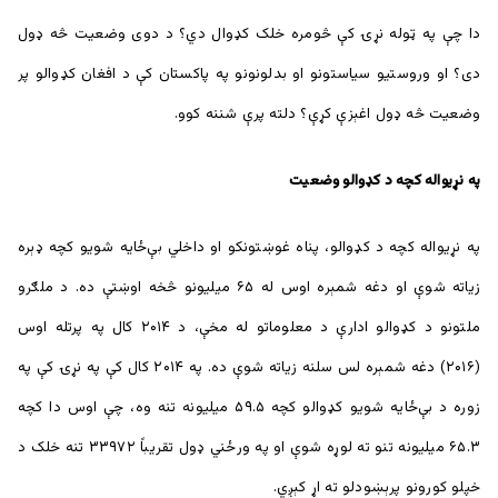
دا چې په ټوله نړۍ کې څومره خلک کډوال دي؟ د دوی وضعیت څه ډول
دی؟ او وروستيو سياستونو او بدلونونو په پاکستان کې د افغان کډوالو پر
وضعيت څه ډول اغېزې کړې؟ دلته پرې شننه کوو.
په نړيواله کچه د کډوالو وضعيت
په نړیواله کچه د کډوالو، پناه غوښتونکو او داخلي بې‌ځایه شويو کچه ډېره
زیاته شوې او دغه شمېره اوس له ۶۵ میلیونو څخه اوښتې ده. د ملګرو
ملتونو د کډوالو ادارې د معلوماتو له مخې، د ۲۰۱۴ کال په پرتله اوس
(۲۰۱۶)‌ دغه شمېره لس سلنه زیاته شوې ده. په ۲۰۱۴ کال کې په نړۍ کې په
زوره د بې‌ځایه شويو کډوالو کچه ۵۹.۵ میلیونه تنه وه، چې اوس دا کچه
۶۵.۳ میلیونه تنو ته لوړه شوې او په ورځني ډول تقریباً ۳۳۹۷۲ تنه خلک د
خپلو کورونو پرېښودلو ته اړ کېږي.