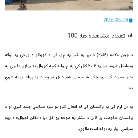
ییزو څېړنو
مرکز
2016-06-25
تعداد مشاهده ها:
100
د جون ۲۰مه (۲۰۱۶) د تېر په څېر په نړۍ کې د کډوالو د ورځې په توګه
ونمانځل شوه. خو په ۲۰۱۶ کال کې په نړیواله کچه کډوال نه یوازې دا چې په
بد وضعیت کې دي، بلکې شمېره یې هم د بل هر وخت په پرتله، زیاته شوې
ده.
په بل اړخ کې په پاکستان کې له افغان کډوالو سره سیاسي چلند کېږي او د
پاکستان حکومت پر کابل د فشار په موخه یو ځل بیا «افغان کډوال» د یوه
سیاسي ابزار په توګه استعمالوي.