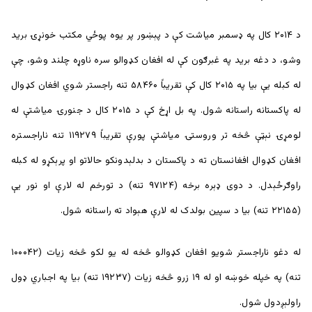
د ۲۰۱۴ کال په ډسمبر میاشت کې د پېښور پر یوه پوځي مکتب خونړۍ برید
وشو، د دغه برید په غبرګون کې له افغان کډوالو سره ناوړه چلند وشو، چې
له کبله یې بیا په ۲۰۱۵ کال کې تقریباً ۵۸۴۶۰ تنه راجستر شوي افغان کډوال
له پاکستانه راستانه شول. په بل اړخ کې د ۲۰۱۵ کال د جنورۍ مياشتې له
لومړۍ نېټې څخه تر وروستۍ میاشتې پورې تقریباً ۱۱۹۲۷۹ تنه ناراجستره
افغان کډوال افغانستان ته د پاکستان د بدلېدونکو حالاتو او پرېکړو له کبله
راوګرځېدل. د دوی ډېره برخه (۹۷۱۲۴ تنه) د تورخم له لارې او نور یې
(۲۲۱۵۵ تنه) بیا د سپین بولدک له لارې هېواد ته راستانه شول.
له دغو ناراجستر شويو افغان کډوالو څخه له یو لکو څخه زیات (۱۰۰۰۴۲
تنه) په خپله خوښه او له ۱۹ زرو څخه زیات (۱۹۲۳۷ تنه) بیا په اجباري ډول
راولېږدول شول.