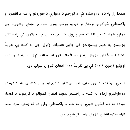
همدا راز په دې وروستیو کې د تورخم د دروازې د جوړولو پر سر د افغان او
پاکستاني ځواکونو ترمنځ تر درېیو ورځو پورې خونړۍ نښتې وشوې، چې
دواړو خواو ته یې تلفات هم واړول. د دغې پېښې په غبرګون کې پاکستاني
پولیسو په خیبر پښتونخوا کې چاڼیز عملیات وکړل، چې له کبله یې تقریباً
۲۵۴ تنه افغان کډوال په زوره افغانستان ته ستانه کړل او په تېرو دوو
اوونیو (جون ۲۰۱۶) کې یې تقریباً ۱۲۰۰ افغان کډوال نیولي دي.
د دې ترڅنګ د وروستیو اتو میاشتو کړکیچنو او ښکته پورته کېدونکو
دوه‌اړخیزو اړیکو له کبله د راجستر شويو افغان کډوالو د کارډونو د اعتبار
موده نه ده غځول شوې او نه هم د پاکستاني چارواکو له ژمنې سره سم،
ناراجستره افغان کډوال راجستر شوي دي.