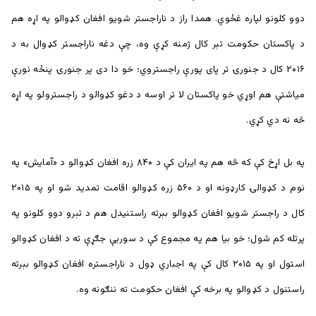
دوو کلونو لپاره غځوي. همدا راز د ناراجستر شويو افغان کډوالو په اړه هم
د پاکستان حکومت تېر کال ژمنه کړې وه، چې دغه ناراجستر کډوال به د
۲۰۱۶ کال د جنورۍ تر پای پورې راجستروي؛ خو دا دی پر جنورۍ پنځه نورې
میاشتې هم اوړي خو پاکستان لا تر اوسه د دغو کډوالو د راجسترولو په اړه
څه نه دي کړي.
په بل اړخ کې که څه هم په ایران کې د ۸۴۰ زره افغان کډوالو د «آمایش» په
نوم د کډوالۍ کارډونه او د ۵۶۰ زره کډوالو اقامت تمدید شو او په ۲۰۱۵
کال د راجستر شويو افغان کډوالو بېرته راستنیدل هم د تېرو دوو کلونو په
پرتله کم شول؛ خو بیا هم په مجموع کې د سوریې جګړې ته د افغان کډوالو
استول او په ۲۰۱۵ کال کې په اجباري ډول د ناراجستره افغان کډوالو بېرته
راستنول د کډوالو په برخه کې افغان حکومت ته ننګونه وه.