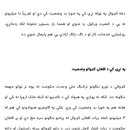
دغه کډوال په ټوله نړۍ کې په خورا بد وضعیت کې دي او تقریباً ۱۰ میلیونو
ته يې د تابعیت ورکول رد شوي او همدا راز بنسټيز حقونه لکه زده‌کړې،
روغتيايي خدمات، کار او د تګ-راتګ ازادي يې هم پایمال شوې ده.
په نړۍ کې د افغان کډوالو وضعيت
کډوالي د نورو ننګونو ترڅنګ ملي وحدت حکومت ته یوه تر ټولو مهمه
ننګونه ده. ځکه نه یوازې په هېواد کې د ناامنیو له کبله خلک اروپا ته ځي او
هلته هم په خورا بد وضعیت کې وي، بلکې په ګاونډیو هېوادونو کې هم له
۳ میلیونو څخه زیات افغان کډوال له پراخو ننګونو سره مخ دي او پر افغان
حکومت د زيات فشار لامل شوي دي. د دغو کډوالو بېرته راستنول او دلته