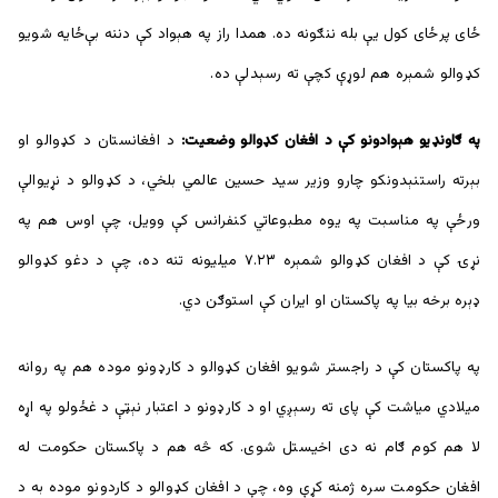
ځای پرځای کول یې بله ننګونه ده. همدا راز په هېواد کې دننه بې‌ځايه شويو
کډوالو شمېره هم لوړې کچې ته رسېدلې ده.
په ګاونډیو هېوادونو کې د افغان کډوالو وضعیت:
د افغانستان د کډوالو او
بېرته راستنېدونکو چارو وزیر سید حسين عالمي بلخي، د کډوالو د نړیوالې
ورځې په مناسبت په یوه مطبوعاتي کنفرانس کې وویل، چې اوس هم په
نړۍ کې د افغان کډوالو شمېره ۷.۲۳ میلیونه تنه ده، چې د دغو کډوالو
ډېره برخه بیا په پاکستان او ایران کې استوګن دي.
په پاکستان کې د راجستر شويو افغان کډوالو د کارډونو موده هم په روانه
ميلادي میاشت کې پای ته رسېږي او د کارډونو د اعتبار نېټې د غځولو په اړه
لا هم کوم ګام نه دی اخیستل شوی. که څه هم د پاکستان حکومت له
افغان حکومت سره ژمنه کړې وه، چې د افغان کډوالو د کاردونو موده به د