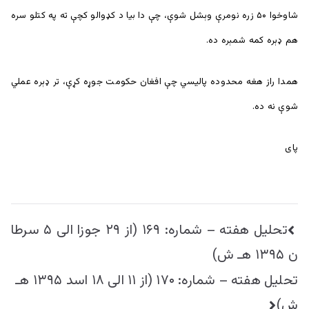
شاوخوا ۵۰ زره نومرې وېشل شوې، چې دا بیا د کډوالو کچې ته په کتلو سره
هم ډېره کمه شمېره ده.
همدا راز هغه محدوده پالیسي چې افغان حکومت جوړه کړې، تر ډېره عملي
شوې نه ده.
پای
راهبری
تحليل هفته – شماره: ۱۶۹ (از ۲۹ جوزا الی ۵ سرطا
نوشته
ن ۱۳۹۵ هـ ش)
تحليل هفته – شماره: ۱۷۰ (از ۱۱ الی ۱۸ اسد ۱۳۹۵ هـ
ش)