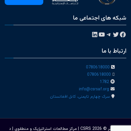
شبکه های اجتماعی ما
فیس‌بوک
توییتر
تلگرام
یوتیوب
لینکداین
ارتباط با ما
0780618000
0780618000
1782
info@csrsaf.org
سرک چهارم تایمنی، کابل افغانستان
حق نشر © 2026
CSRS | مرکز مطالعات استراتیژيک و منطقوی | د