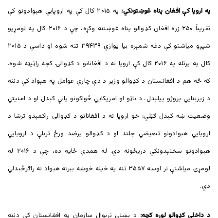
په اروپا کې افغان پناه غوښتونکي:
په ۲۰۱۵ کال کې په اروپايي هېوادونو کې
تقریباً ۲۵۰ زره افغان کډوالو پناه غوښتنه وکړه، چې د ۲۰۱۶ کال په لومړیو
شپږو میاشتو کې دغه شمېره بیا یوازې ۳۹۴۳۹ تنه شوه او داسې د ۲۰۱۵
کال په پرتله په ۲۰۱۶ کال کې اروپا ته د افغانانو د کډوالۍ کچه راټيټه شوه.
که څه هم د افغانستان د کډوالو وزیر د دې چارې عوامل په هېواد کې دننه
د زیربنايي پروژو پیلېدل، د ناټو او امریکايي ځواکونو پاتې کېدل او د امنیتي
وضعیت ښه کېدل ګڼلي؛ خو اروپا ته د افغانانو د کډوالۍ راکمېدو ترشا د
اروپايي هېوادونو تبعیضي چلند او د کډوالو پرضد ورځ تربلې د اروپايي
هېوادونو سختېدونکي دریځونه دي. له همدې ځایه ده، چې د ۲۰۱۶ له
لومړۍ میاشتې تر اوسه ۳۵۵۷ تنه په خپله خوښه بېرته هېواد ته راګرځېدلي
دي.
د داخلي کډوالو لوړه کچه:
د بښنې نړېوال سازمان په افغانستان کې دننه