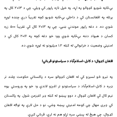
بې‌ځایه شويو کډوالو په اړه، په خپل تازه راپور کې ويلي، چې د ۲۰۱۳ کال په
پرتله په افغانستان کې د داخلي بې‌ځايه شويو کچه تقریباً درې چنده لوړه
شوې ده. د دغه راپور موندنې ښيي، چې په ۲۰۱۳ کال کې تقریباً ۵۰۰ زره
کسان د هېواد دننه بې‌ځایه شوي وو؛ خو دغه کچه په ۲۰۱۶ کال کې د
امنيتي وضعيت د خرابوالي له کبله ۱.۲ میلیونو ته لوړه شوې ده.
افغان کډوال؛ د کابل-اسلام‌آباد د سیاستونو قرباني!
په تېرو څو لسیزو کې له افغان کډوالو سره د پاکستاني حکومت چلند تر
ډېره د کابل-اسلام‌آباد د سیاستونو تر اغېزو لاندې و؛ خو په وروستي یوه
نیم کال کې افغان کډوال د دوو پېښو له کبله ډېر اغېزمن شول. په پاکستان
کې ډېری مهال چې کومه امنیتي پېښه وشي، نو د حل لارې په توګه افغان
کډوال، چې هېڅ له پېښې سره تړاو هم نه لري، قرباني کېږي.