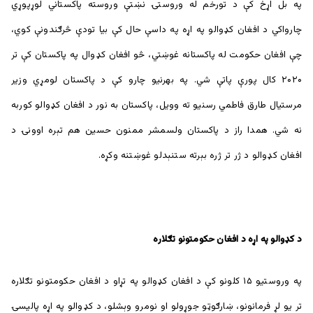
په بل اړخ کې د تورخم له وروستۍ نښتې وروسته پاکستاني لوړپوړي
چارواکي د افغان کډوالو په اړه په داسې حال کې بیا تودې څرګندونې کوي،
چې افغان حکومت له پاکستانه غوښتي، څو افغان کډوال په پاکستان کې تر
۲۰۲۰ کال پورې پاتې شي. په بهرنیو چارو کې د پاکستان لومړي وزیر
مرستیال طارق فاطمي رسنیو ته وویل، پاکستان به نور د افغان کډوالو کوربه
نه شي. همدا راز د پاکستان ولسمشر ممنون حسین هم تېره اوونۍ د
افغان کډوالو د ژر تر ژره بېرته ستنېدلو غوښتنه وکړه.
د کډوالو په اړه د افغان حکومتونو تګلاره
په وروستیو ۱۵ کلونو کې د افغان کډوالو په تړاو د افغان حکومتونو تګلاره
تر یو لړ فرمانونو، ښارګوټو جوړولو او نومرو وېشلو، د کډوالو په اړه پالیسۍ