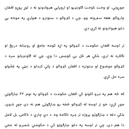
جوړونې، او وخت ناوخت ګاونډیو او اروپايي هېوادونو ته د لوړ پوړو افغان
چارواکو هغه سفرونه وو، چې د کډوالو د ستونزو د هواري په موخه یې
دغو هېوادونو ته کړي دي.
تر اوسه افغان حکومت د کډوالو په اړه کومه جامع او روښانه دریځ او
تګلاره نه لري، بلکې هر ځل یې کوښښ دا وي، چې له ګاونډیانو سره د
کډوالو موضوع او ستونزه د افغان کډوالو د پاتې کېدلو د نېټې په غځولو
سره حل کړي.
که څه هم په تېرو کلونو کې افغان حکومت د کډوالو په نوم ۶۲ ښارګوټي
جوړ کړي؛ خو تر اوسه له کډوالو څخه یو ښارګوټي هم نه دی جوړ شوی،
بلکې دغه د ښارګوټو پروژه تر ډېره ناکامه وه. د دې چارې د ناکامۍ بل لامل
دا هم دی، چې تر اوسه په دغو ښارګوټو کې د حکومتي شمېرو له مخې