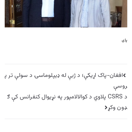
پای
راهبری
افغان-پاک اړيکې؛ د ژبې له ډيپلوماسۍ د سولې تر پ
نوشته
روسې
د CSRS پلاوي د کوالالامپور په نړيوال کنفرانس کې ګ
ډون وکړ