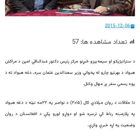
ییزو څېړنو
مرکز
2015-12-06
تعداد مشاهده ها:
57
د ستراتېژيکو او سيمه‌ييزو څېړنو مرکز رئيس دکتور عبدالباقي امین د مراکش
هېواد د بهرنیو چارو له پخواني وزیر سعدالدین عثمان سره، دغه هېواد ته د
يوه رسمي سفر پر مهال وکتل.
دا ملاقات د روان ميلادي کال (۲۰۱۵) د نوامبر په ۲۲مه نېټه د دغه هېواد
په پلازمېنه رباط کې ترسره شو او دواړو لورو پکې د افغانستان د روان
وضعیت په اړه خبرې وکړې.