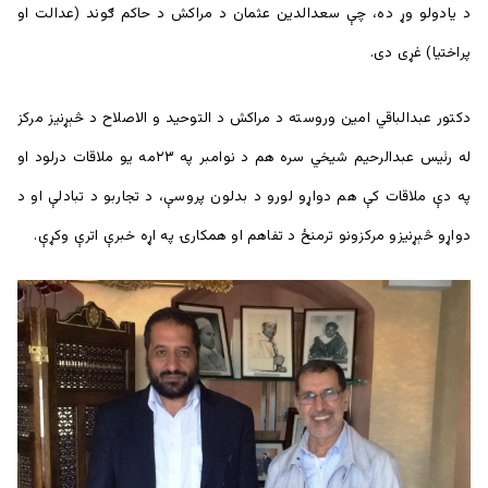
د يادولو وړ ده، چې سعدالدین عثمان د مراکش د حاکم ګوند (عدالت او
پراختیا) غړی دی.
دکتور عبدالباقي امين وروسته د مراکش د التوحید و الاصلاح د څېړنیز مرکز
له رئیس عبدالرحیم شیخي سره هم د نوامبر په ۲۳مه يو ملاقات درلود او
په دې ملاقات کې هم دواړو لورو د بدلون پروسې، د تجاربو د تبادلې او د
دواړو څېړنيزو مرکزونو ترمنځ د تفاهم او همکارۍ په اړه خبرې اترې وکړې.