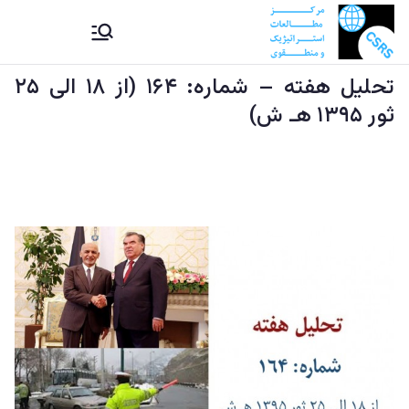
Ski
CSRS |
مرکز مطالعات استراتیژيک و
t
منطقوی دستراتېژیکو او
conten
تحليل هفته – شماره: ۱۶۴ (از ۱۸ الی ۲۵
مرکز
سیمه ییزو څېړنو مرکز
ثور ۱۳۹۵ هـ ش)
مطالعات
استراتیژيک
و منطقوی |
د
ستراتېژیکو
او سیمه