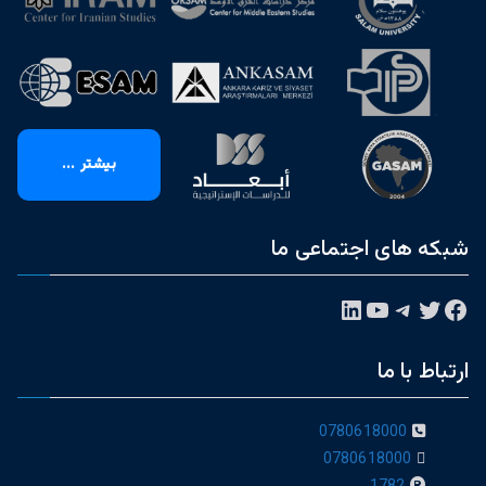
بیشتر ...
شبکه های اجتماعی ما
فیس‌بوک
توییتر
تلگرام
یوتیوب
لینکداین
ارتباط با ما
0780618000
0780618000