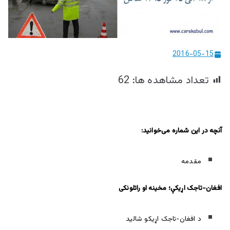
ییزو څېړنو
مرکز
2016-05-15
تعداد مشاهده ها:
62
آنچه در این شماره می‌خوانید
:
مقدمه
افغان-تاجک اړیکې؛ مخینه او راتلونکی
د افغان-تاجک اړيکو شاليد