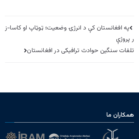
راهبری
په افغانستان کې د انرژۍ وضعيت؛ ټوټاپ او کاسا-ز
نوشته
ر پروژې
تلفات سنگین حوادث ترافیکی در افغانستان
همکاران ما