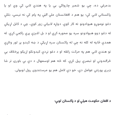
بدمرغي ده، چې یو شمېر چارواکي یې یا په هندي لابي کې وي او یا
پاکستاني لابي کې؛ یو هم د افغانستان ملي ګټې په پام کې نه نیسي، بلکې
دغو نوموړو هېوادونو ته کار کوي. دواړه لابیانې زور کوي، چې د کابل اړیکې
له دغو دوو هېوادونو سره یو محوره کړي او د بل اغېزې پرې راکمې کړي. له
همدې ځایه له کله نه چې له پاکستان سره اړیکې د ښه کېدو پر لور ولاړې
نو هندي لابي هم په حرکت راغله او د دغو نږدې کېدونکو اړیکو پرخلاف یې
څرګندونې او تبصرې پيل کړې. که څه هم اوسمهال د دې بې باورۍ تر شا
ډېری پورتني عوامل دي، خو دې لامل هم یو مرستندوی رول لوبولی.
د افغان حکومت هیلې او د پاکستان لوبې: