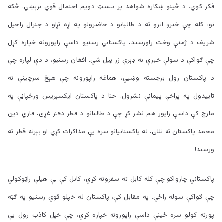
فکر کوي. د ځینو ښکاره شواهد پر بنسټ دویم احتمال قوي برېښي. ځکه
نو، کله چې خبرو اترو ته د طالبانو د حاضرولو په اړه تړاو د جنرال راحیل
شریف د ژمنې وخت راورسېد، پاکستاني رسنیو داسې راپورونه خپاره کړل
چې ګواکې د سولې خبرې به ډېرې ژر پیل شي. افغان رسنیو، د دې لپاره چې
د پاکستان رول برجسته وښيي، هماغه راپورونه چې هېڅ سرچینې نه
تاییدول په پراخې پیمانې نشرول. حتا د پاکستان ایکسپریس ورځپاڼې په
مارچ کې داسې راپور هم نشر کړ چې د طالبانو د قطر دفتر غړی، قاري دین
محمد پاکستان ته تللی، له پاکستانیانو سره يې مذاکرات کړي او بېرته قطر ته
ورسېد!
پاکستاني چارواکو چې کله کابل ته سفرونه کړي، کابل کې يې هیلې راټوکولي
چې ګواکې سوله راځي. په مقابل کې، پاکستان له خپلو قوي رسنیو په ګټه
پورته کولو سره ځینې داسې راپورونه خپاره کړي، چې خپل کاذب رول یې