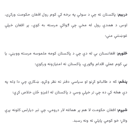
درېیم:
پاکستان ته چې د سولې په برخه کې کوم رول افغان حکومت ورکړی،
اوس د همدې رول له مخې چې ګواکې مرسته به کوي، پر افغان خپلې
غوښتنې مني؛
څلورم:
افغانستان بې له دې چې د پاکستان کومه ملموسه مرسته وویني، یا
یې کوم عملي اقدام وګوري، پاکستان ته امتیازونه ورکوي؛
پنځم:
که د طالبانو کړنو او سیاسي دفتر ته نظر وکړو، ښکاري چې دا ډله په
دې هڅه کې ده چې تر خپلې وسې د پاکستان له اغېزو ځان خلاص کړي؛
شپږم:
افغان حکومت لا هم پر هماغه لار درومي، چې تېر دیارلس کلونه پرې
ولاړ؛ خو کومې پایلې ته ونه رسېد.