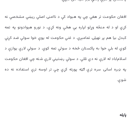
افغان حکومت تر هغې چې په هېواد کې د ناامنۍ اصلي ریښې مشخصې نه
کړي او د له منځه وړلو لپاره یې هڅې ونه کړي، د نورو هېوادونو په تمه
کېدل بیا هم پر نهیلۍ تمامېږي. د غني حکومت له یوې خوا سولې ضد کړنې
کوي له بلې خوا به پاکستان څخه د سولې تمه کوي. د سولې لارې یوازې د
اسلام‌اباد له لارې نه دي تللې. د سولې رښتینې لارې شته چې افغان حکومت
په ډېره اسانۍ سره ترې ګټه پورته کړي چې تر اوسه ترې استفاده نه ده
شوې.
پایله