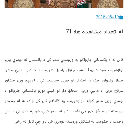
ییزو څېړنو
2015-05-19
مرکز
تعداد مشاهده ها:
71
کابل ته د پاکستاني چارواکو په وروستي سفر کې د پاکستان له لومړي وزیر
نوازشریف سره د پوځ مشر، جنرال راحیل شریف، د څارګرې ادارې مشر،
جنرال رضوان اختر، په امنیتي او بهرني سیاست کې د لومړي وزیر مشاور
سرتاج عزیز، د ماليې وزیر، اسحاق ډار او ځینې نورو پاکستاني چارواکو د
لومړي وزیر ملتیا کوله. نوازشریف، په ۲۰۱۳م کال کې واک ته له رسېدو
وروسته دویم ځل دی چې افغانستان ته سفر کوي؛ خو په کابل کې د ملي
وحدت د حکومت له تشکیل وروسته لومړی ځل دی چې کابل ته راځي.