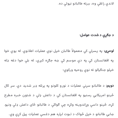
لاندې راغلې وه، بېرته طالبانو نيولې ده.
د جګړې د شدت عوامل:
لومړی:
په پسرلي کې معمولاً طالبان خپل نوي عملیات اعلانوي. له یوې خوا
په افغانستان کې په دې موسم کې ښه جګړه کېږي، له بلې خوا دغه ډله
خپلو جنګیالو ته نوې روحیه ورکوي؛
دویم:
د طالبانو سږني عملیات د نورو کلونو په پرتله ډېر شدید دي. سږ کال
ځینو امریکايي رسنیو په افغانستان کې د داعش ډلې د شتون خبره مطرح
کړه، ځینو داسې وړاندوینه وکړه چې ګواکې د طالبانو ځای داعش ډلې ونیو.
ښايي طالبانو د خپل ځواک د ثبوت لپاره هم دغسې عملیات پیل کړي وي.