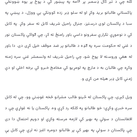
کله چې د تېر کال ډسمبر پر ۱۶مه په پېښور کې د پوځ پر یوه ښوونځي
پاکستاني طالبانو برید وکړ او له سلو ډېر زده کوونکي يې ووژل، د پېښې په
سبا د پاکستان لوی درستیز، جنرال راحیل شریف کابل ته سفر وکړ. په کابل
کې د نوموړي تکراري سفرونو داسې باور رامنځ ته کړ، چې ګواکې پاکستان نور
د غني له حکومت سره په ګډه د طالبانو پر ضد موقف خپل کړی دی. دا باور
له هغې وروسته لا پوخ شو، چې راحيل شریف له ولسمشر غني سره ژمنه
وکړه چې طالبان به د مارچ په لومړیو کې مخامخ خبرو کې برخه اخلي او دې
ژمنې کابل ډېر هیله من کړی و.
ویل کېږی، چې پاکستان له ځینو طالب مشرانو څخه غوښتي وو، چې له کابل
سره خبرې وکړي؛ خو طالبانو په کلکه رد کړې وه. پاکستان یا نه غواړي چې د
افغانستان د سولې په بهیر کې لازمه مرسته وکړي او دویم احتمال دا دی
چې پاکستان د سولې په بهیر کې پر طالبانو دومره اغېز نه لري چې کابل يې