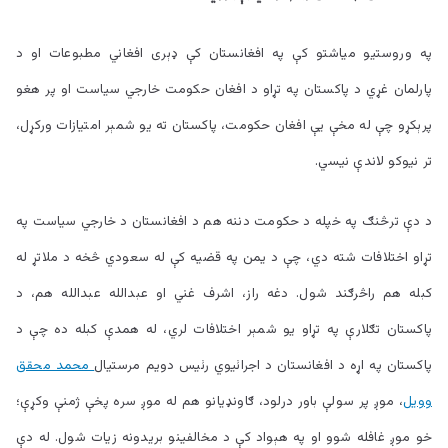
په وروستیو میاشتو کې په افغانستان کې ډېری افغاني مطبوعات او د
پارلمان غړي د پاکستان په تړاو د افغان حکومت خارجي سیاست او پر هغو
پرېکړو چې له مخې یې افغان حکومت، پاکستان ته یو شمېر امتیازات ورکړل،
تر نیوکو لاندې نیسي.
د دې ترڅنګ په خپله د حکومت دننه هم د افغانستان د خارجي سیاست په
تړاو اختلافات شته دي، چې د یمن په قضیه کې له سعودي څخه د ملاتړ له
کبله هم راڅرګند شول. دغه راز، اشرف غني او عبدالله عبدالله هم، د
پاکستان تګلارې په تړاو یو شمېر اختلافات لري، له همدې کبله ده چې د
پاکستان په اړه د افغانستان د اجرائیوي رئیس دویم مرستیال
محمد محقق
وویل
، موږ پر سولې باور درلود، ګاونډیانو هم له موږ سره پخې ژمنې وکړې؛
خو موږ غافله شوو او په هېواد کې د مخالفینو بریدونه زیات شول. له دې