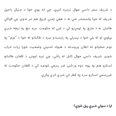
د شریف سفر داسې مهال ترسره کېږي، چې له یوې خوا د جنرال راحیل
شریف له خوا ولسمشر غني ته د هغې ژمنې تاریخ هم تېر شوی چې ګواکې
طالبان به د مارچ په لومړیو کې د غني له حکومت سره نېغ په نېغه خبرې
پيلوي او له بلې خوا د پسرلي په رارسېدو سره د طالبانو له خوا د “عزم” په
نوم عملیاتو له اعلان وروسته د هېواد امنيتي وضعيت خورا زيات خراب
شوی. شریف داسې مهال کابل ته راځي، چې تېره اوونۍ د افغان طالبانو
استازو هم په یوه دوه ورځنۍ غیر رسمي غونډه کې د افغان حکومت له
غیررسمي استازو سره په قطر کې خبرې اترې وکړې.
ایا د سولې خبرې پیل شوې؟