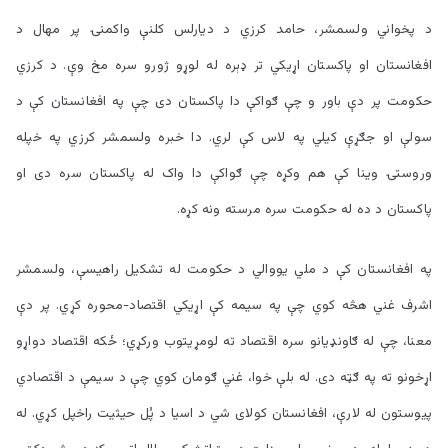
د پخواني ولسمشر، حامد کرزي د دیارلس کلنې واکمنۍ پر مهال د
افغانستان او پاکستان اړیکي تر ډېره له لوړو ژورو سره مخ وې. د کرزي
حکومت پر دې باور و چې ګواکې دا پاکستان دی چې په افغانستان کې د
سولې او جګړې کیلي په لاس کې لري. دا خبره ولسمشر کرزي په خپله
وروستۍ وینا کې هم وکړه چې ګواکې دا واک له پاکستان سره دی او
پاکستان د ده له حکومت سره مرسته ونه کړه.
په افغانستان کې د ملي یووالي د حکومت له تشکیل راهیسې، ولسمشر
اشرف غني هڅه کوي چې په سیمه کې اړیکي اقتصاد-محوره کړي. پر دې
معنا، چې له ګاونډیانو سره اقتصاد ته لومړیتوب ورکړي؛ ځکه اقتصاد دواړو
اړخونو ته په ګټه دی. له بلې خوا، غني ګومان کوي چې د سیمې د اقتصادي
پيوستون له لارې، افغانستان کولای شي د اسیا د پُل حیثیت راخپل کړي. له