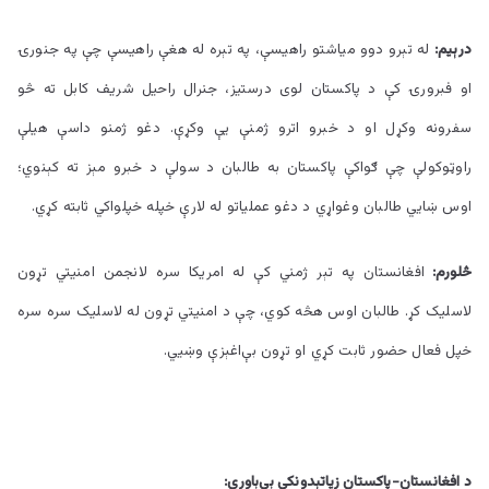
درېیم:
له تېرو دوو میاشتو راهیسې، په تېره له هغې راهیسې چې په جنورۍ
او فبرورۍ کې د پاکستان لوی درستیز، جنرال راحیل شریف کابل ته څو
سفرونه وکړل او د خبرو اترو ژمنې يې وکړې. دغو ژمنو داسې هیلې
راوټوکولې چې ګواکې پاکستان به طالبان د سولې د خبرو مېز ته کېنوي؛
اوس ښايي طالبان وغواړي د دغو عملیاتو له لارې خپله خپلواکي ثابته کړي.
څلورم:
افغانستان په تېر ژمني کې له امریکا سره لانجمن امنیتي تړون
لاسلیک کړ. طالبان اوس هڅه کوي، چې د امنیتي تړون له لاسلیک سره سره
خپل فعال حضور ثابت کړي او تړون بې‌اغېزې وښيي.
د افغانستان-پاکستان زياتېدونکي بې‌باوري: