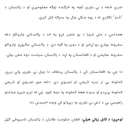
خبرې څخه د بې باورۍ کچه په څرګنده توګه معلومیږي او د پاکستان د
“ځنډ” تګلارې ته د یوه جنګي چال په سترګه کتل کېږي.
همداسې د ملي شورا د یو شمېر غړو په اند د پاکستاني چارواکو دغه
سفرونه یوازې یو اړخیز او د دوی په ګټه دي. د پاکستاني جګپوړو چارواکو
سفرونه نمایشي او د افغانستان په اړه، د پاکستان سیاست دوه مخی بولي.
دا چې په افغانستان کې د پاکستان پرخلاف دا ډول بې باورۍ ولې زېږي،
لاملونه یې تر ډېره تاریخي او تجربوي دي. دلته موږ تجربوي او تاریخي
لاملونه پرېږدو او سیده هغه لاملونه په نښه کوو، چې له تېرو شپږو میاشتو
راهیسې یې د دغې بې باورۍ په زیږولو کې ونډه اخیستې ده:
لومړی؛ د کابل زیاتې هیلې:
افغان حکومت طالبان د پاکستان لاسپوڅي ګڼل