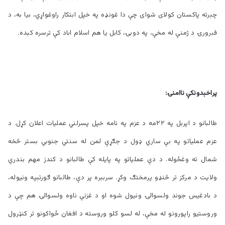
چېرته پاکستان کولای شوای چې دا غونډه په خپل ابتکار راوغواړي، بیا به، د
فبرورۍ د ژمنې له مخې، په دوبۍ، کابل یا هم اسلام اباد کې ترسره کېده.
پراخېدونکې ناامنۍ:
طالبانو د اپرېل په ۲۲مه د عزم په نامه خپل پسرلني عملیات اعلان کړل. د
عزم عملیاتو په بې ساري ډول د جګړې لمن له سنتي جنوبي بستر څخه
شمال ته وغځوله. د دې عملیاتو په پایله کې طالبانو د کندز مهم بندري
ولایت د مرکز تر څنډو پرمختګ وکړ. سربېره پر دې، طالبانو ګورتېپه ونیوله،
د بادغیس جوند ولسوالۍ ونیول شوه او د غزني ناوه ولسوالۍ هم چې د
وروستيو راپورونو له مخې، له لسو کلو وروسته د افغان ځواکونو تر کنټرول