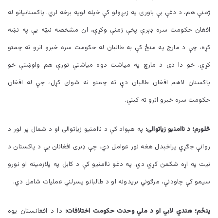
ژمنې هم، د دغې بې باورۍ په زیږولو کې خپله لویه برخه لري. پاکستانیانو له
افغان حکومت سره ډېرې پخې ژمنې وکړې، ان مشخصه نېټه يې په نښه
کړه، چې د مارچ په منځ کې به طالبان له حکومت سره خبرو اترو ته چمتو
کړي. خو دا دی د مارچ په میاشت دوه میاشتې نورې هم واوښتې خو
پاکستان لاهم افغان طالبان دې ته چمتو نه شوای کړل، چې له افغان
حکومت سره خبرو اترو ته کېني.
څلورم؛ د ناامنیو زیاتوالی:
په هېواد کې د ناامنیو زیاتوالی او د شمال پر لور د
روانې جګړې پراخېدل هغه نور عوامل دي، چې ډېری افغانان يې د پاکستان د
نیت په اړه شکمن کړي دي. په دغو ناامنیو کې د کابل په پلازمینه او نورو
سیمو کې چاودنې، مرګوني بریدونه او د طالبانو پسرلني عملیات شامل دي.
پنځم؛ هندي لابي او د ملي وحدت حکومت اختلافات:
دا د افغانستان یوه