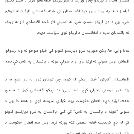
همدې امله، د بهرنیو چارو وزارت د ستراتیژيکو مطالعاتو مرکز د مشر دکتور
فرامرز تمنا په وینا اوس «‌په افغانستان کې شته اقتصادي ظرفیتونه کولای
شي، چې د دې اړیکو بنسټ شي. له امنیتي فاز څخه اقتصادي فاز ته ورتګ
له پاکستان سره د افغانستان د اړیکو نوی سیاست دی».
تمنا وايي: «A پلان موږ په تېرو دیارلسو کلونو کې خپلو موخو ته ونه رسولو.
افغانان اوس سولې ته اړتیا لري او د سولې غوټه د پاکستان په لاس کې ده».
افغانستان “Bپلان” ځکه رامخې ته کوي، چې ګومان کوي له دې لارې به د
پاکستان مرستې راخپلې کړي. تمنا وايي: «د اړیکو اقتصادي کول د همدې
هدف لپاره دي». افغان حکومت یوه تکراري تېروتنه کوي او هغه دا چې د
سولې “غوټه د پاکستان په لاس” کې ګڼي. پاکستان په تېرو دیارلسو کلونو
کې له دې کریډیټ څخه اعظمي ګټه پورته کړه. اوس هم افغان حکومت د
پاکستان پر هرې ژمنې ډېر هیله‌من کېږي.