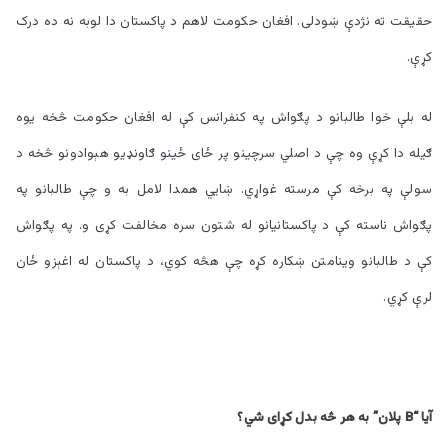
حقیقت ته نژدې ښودلی. افغان حکومت لاهم د پاکستان دا لوبه نه ده درک
کړې.
له بلې خوا طالبانو د پګواش په کنفرانس کې له افغان حکومت څخه یوه
ګیله دا کړې وه چې د اصلي سرچینو پر ځای ځینو ګاونډیو هېوادونو څخه د
سولې په برخه کې مرسته غواړي. ښايي همدا لامل به و چې طالبانو په
پګواش ناسته کې د پاکستانیانو له شتون سره مخالفت کړی و. په پګواش
کې د طالبانو وینامتن ښکاره کړه چې هڅه کوي، د پاکستان له اغېزو ځان
لرې کړي.
آیا “
B
پلان” به هر څه بدل کړای شي؟