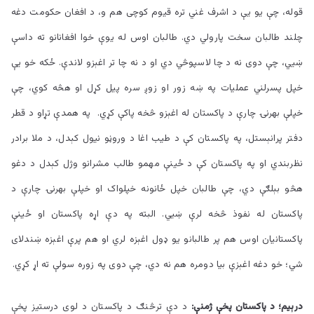
قوله، چې یو یې د اشرف غني تره قیوم کوچی هم و، د افغان حکومت دغه
چلند طالبان سخت پارولي دي. طالبان اوس له یوې خوا افغانانو ته داسې
ښيي، چې دوی نه د چا لاسپوڅي دي او د نه چا تر اغېزو لاندې. ځکه خو یې
خپل پسرلني عملیات په ښه زور او زوږ سره پيل کړل او هڅه کوي، چې
خپلې بهرنۍ چارې د پاکستان له اغېزو څخه پاکې کړي. په همدې تړاو د قطر
دفتر پرانېستل، په پاکستان کې د طيب اغا د وروڼو نيول کېدل، د ملا برادر
نظربندي او په پاکستان کې د ځينې مهمو طالب مشرانو وژل کېدل د دغو
هڅو بېلګې دي، چې طالبان خپل ځانونه خپلواک او خپلې بهرنۍ چارې د
پاکستان له نفوذ څخه لرې ښيي. البته په دې اړه پاکستان او ځینې
پاکستانیان اوس هم پر طالبانو یو ډول اغېزه لري او هم پرې اغېزه ښندلای
شي؛ خو دغه اغېزې بیا دومره هم نه دي، چې دوی په زوره سولې ته اړ کړي.
درېیم؛ د پاکستان پخې ژمنې:
د دې ترڅنګ د پاکستان د لوی درستیز پخې