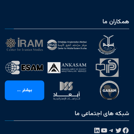
همکاران ما
بیشتر ...
شبکه های اجتماعی ما
فیس‌بوک
توییتر
تلگرام
یوتیوب
لینکداین