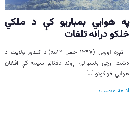
ییزو څېړنو
مرکز
په هوايي بمباريو کې د ملکي
خلکو درانه تلفات
تېره اوونۍ (۱۳۹۷ حمل ۱۲مه) د کندوز ولایت د
دشت ارچي ولسوالۍ اړوند دفتاڼو سیمه کې افغان
هوایي ځواکونو […]
ادامه مطلب