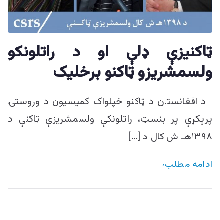
ییزو څېړنو
مرکز
ټاکنیزې ډلې او د راتلونکو
ولسمشریزو ټاکنو برخلیک
د افغانستان د ټاکنو خپلواک کمیسیون د وروستۍ
پرېکړې پر بنسټ، راتلونکې ولسمشریزې ټاکنې د
۱۳۹۸هـ ش کال د […]
ادامه مطلب