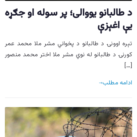
ییزو څېړنو
د طالبانو يووالی؛ پر سوله او جګړه
مرکز
يې اغېزې
تېره اوونۍ د طالبانو د پخواني مشر ملا محمد عمر
کورنۍ د طالبانو له نوي مشر ملا اختر محمد منصور
[…]
ادامه مطلب