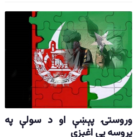
وروستۍ پېښې او د سولې په
پروسه یې اغېزې