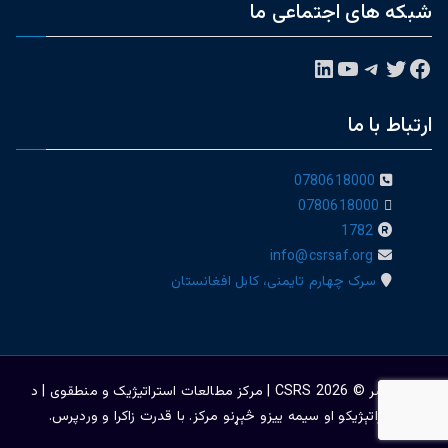
شبکه های اجتماعی ما
فیس‌بوک
توییتر
تلگرام
یوتیوب
لینکداین
ارتباط با ما
0780618000
0780618000
1782
info@csrsaf.org
سرک چهارم تایمنی، کابل افغانستان
حق نشر © 2026
CSRS | مرکز مطالعات استراتیژيک و منطقوی | د
ستراتېژیکو او سیمه ییزو څېړنو مرکز
. با قدرت
زاکرا
و
وردپرس
.