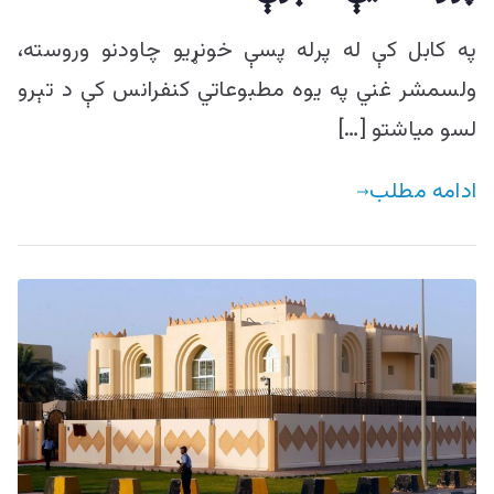
په کابل کې له پرله پسې خونړیو چاودنو وروسته،
ولسمشر غني په یوه مطبوعاتي کنفرانس کې د تېرو
لسو میاشتو […]
ادامه مطلب