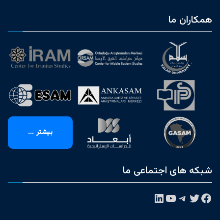
همکاران ما
بیشتر ...
شبکه های اجتماعی ما
فیس‌بوک
توییتر
تلگرام
یوتیوب
لینکداین