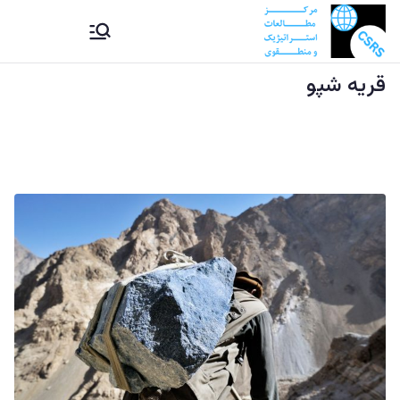
Ski
CSRS |
مرکز مطالعات استراتیژيک و
t
منطقوی دستراتېژیکو او
conten
قریه شپو
مرکز
سیمه ییزو څېړنو مرکز
مطالعات
استراتیژيک
و منطقوی |
د
ستراتېژیکو
او سیمه