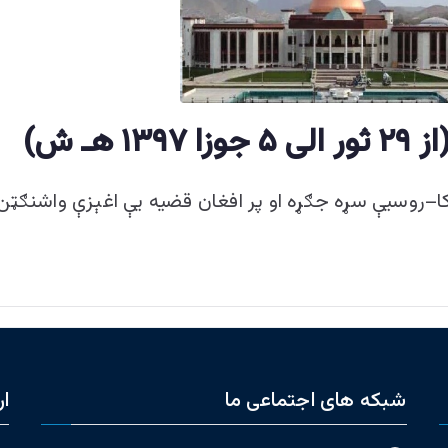
کا–روسيې سړه جګړه او پر افغان قضيه يې اغېزې واشنګټ
شبکه های اجتماعی ما
ار