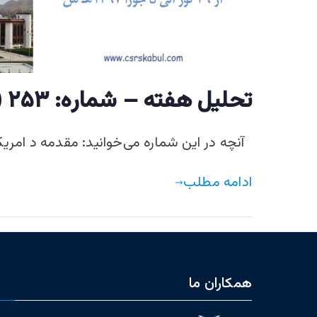
تحليل هفته – شماره: ۲۵۳ (از ۲۹ ثور الی ۵ جوزا ۱۳۹۷ هـ ش)
آنچه در این شماره می‌خوانید: مقدمه د امري
ادامه مطلب
همکاران ما