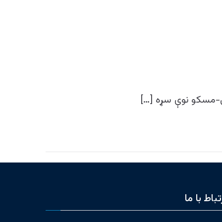
ن-مسکو نوې سړه […]
تباط با ما