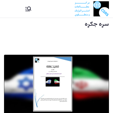
Ski
CSRS |
مرکز مطالعات استراتیژيک و
t
منطقوی دستراتېژیکو او
conten
سړه جګړه
مرکز
سیمه ییزو څېړنو مرکز
مطالعات
استراتیژيک
و منطقوی |
د
ستراتېژیکو
او سیمه