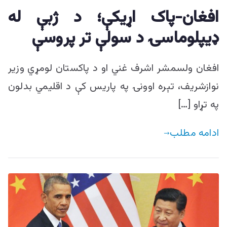
افغان-پاک اړيکې؛ د ژبې له
ډيپلوماسۍ د سولې تر پروسې
افغان ولسمشر اشرف غني او د پاکستان لومړي وزیر
نوازشریف، تېره اوونۍ په پاريس کې د اقلیمي بدلون
په تړاو […]
ادامه مطلب