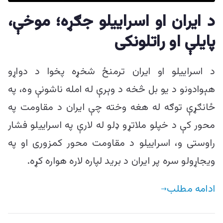
ییزو څېړنو
د ایران او اسراییلو جګړه؛ موخې،
مرکز
پایلې او راتلونکی
د اسراییلو او ایران ترمنځ شخړه پخوا د دواړو
هېوادونو د یو بل څخه د وېرې له امله ناشونې وه، په
ځانګړې توګه له هغه وخته چې ایران د مقاومت په
محور کې د خپلو ملاتړو ډلو له لارې په اسراییلو فشار
راوستی و، اسراییلو د مقاومت محور کمزوری او په
ویجاړولو سره پر ایران د برید لپاره لاره هواره کړه.
ادامه مطلب