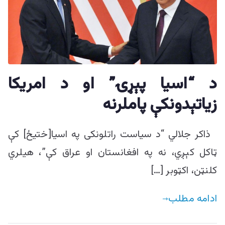
د “اسیا پېړۍ” او د امریکا
زیاتېدونکې پاملرنه
ذاکر جلالي “د سیاست راتلونکی په اسیا[ختیځ] کې
ټاکل کېږي، نه په افغانستان او عراق کې”، هیلري
کلنټن، اکټوبر […]
ادامه مطلب