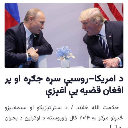
د امريکا–روسيې سړه جګړه او پر
افغان قضيه يې اغېزې
حکمت الله ځلاند / د ستراتېژیکو او سیمه‌ییزو
څېړنو مرکز له ۲۰۱۴ کال راوروسته د اوکراين د بحران