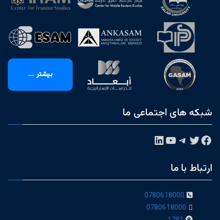
بیشتر ...
شبکه های اجتماعی ما
فیس‌بوک
توییتر
تلگرام
یوتیوب
لینکداین
ارتباط با ما
0780618000
0780618000