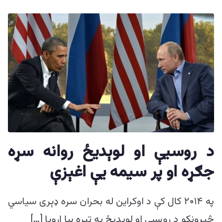
د روسیې او لوېدیځ روانه سړه
جګړه او پر سیمه یې اغېزې
په ۲۰۱۴ کال کې د اوکراین له بحران سره ډېری سیاسي
څېړونکو د روسیې او لوېدیځ په تېره بيا اروپا […]