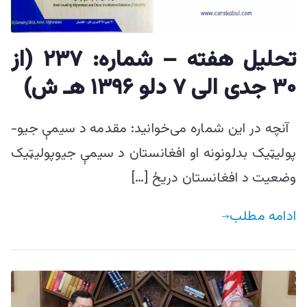
تحليل هفته – شماره: ۲۳۷ (از
۳۰ جدی الی ۷ دلو ۱۳۹۶ هـ ش)
آنچه در این شماره می‌خوانید: مقدمه د سيمې جيو-
پوليټيک بدلونونه او افغانستان د سیمې جیوپولیټیک
وضعیت د افغانستان دریځ […]
ادامه مطلب