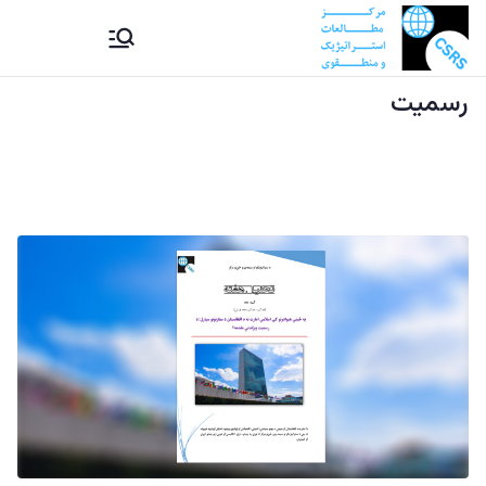
Ski
CSRS |
مرکز مطالعات استراتیژيک و
t
منطقوی دستراتېژیکو او
conten
رسمیت
مرکز
سیمه ییزو څېړنو مرکز
مطالعات
استراتیژيک
و منطقوی |
د
ستراتېژیکو
او سیمه