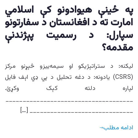
ییزو څېړنو
په ځینې هیوادونو کې اسلامي
امارت ته د افغانستان د سفارتونو
مرکز
سپارل: د رسميت پېژندنې
مقدمه؟
لیکنه: د ستراتېژیکو او سیمه‌ییزو څېړنو مرکز
(CSRS) یادونه: د دغه تحلیل د پي ډي اېف فایل
لپاره دلته کېک وکړئ.
_____________________________________
______________________________ […]
ادامه مطلب