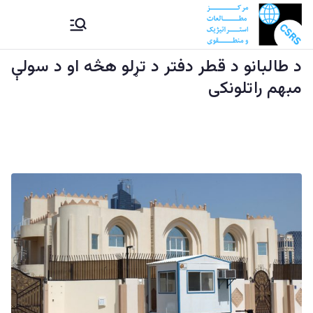
Ski
CSRS |
مرکز مطالعات استراتیژيک و
t
منطقوی دستراتېژیکو او
conten
د طالبانو د قطر دفتر د تړلو هڅه او د سولې
مرکز
سیمه ییزو څېړنو مرکز
مبهم راتلونکی
مطالعات
استراتیژيک
و منطقوی |
د
ستراتېژیکو
او سیمه