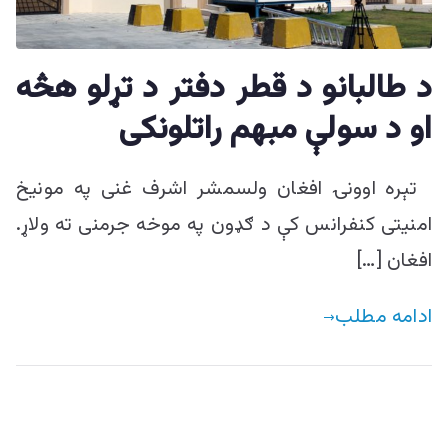
ییزو څېړنو
مرکز
د طالبانو د قطر دفتر د تړلو هڅه
او د سولې مبهم راتلونکی
تېره اوونۍ افغان ولسمشر اشرف غنی په مونیخ
امنیتی کنفرانس کې د ګډون په موخه جرمنی ته ولاړ.
افغان […]
ادامه مطلب