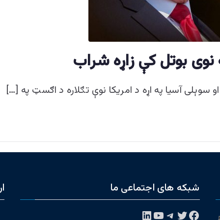
ه نوی بوتل کې زاړه شراب
سوېلی آسیا په اړه د امریکا نوې تګلاره د اګسټ په […]
شبکه های اجتماعی ما
ار
فیس‌بوک
توییتر
تلگرام
یوتیوب
لینکداین