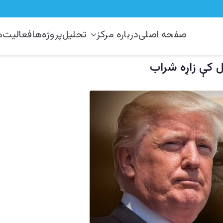
صفحه اصلی
درباره مرکز
تحلیل
پروژه‌ها
فعالیت‌ه
رکز مطالعات استراتیژيک و منطق
 دستراتېژیکو او سیمه ییزو څېړنو مرکز
نو مرکز
ل کې زاړه شراب