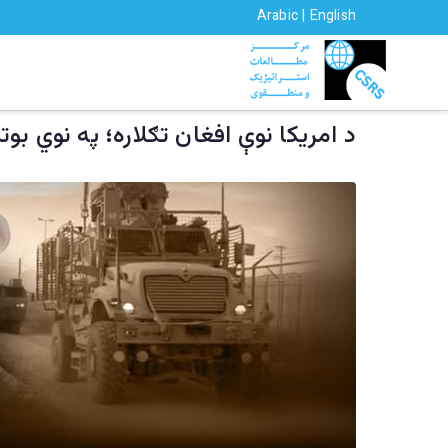
Ski
Arabic
|
English
t
CSRS | م
مرکز مطالعات استراتیژيک و منطقوی
conten
سیمه ییزو څېړ
د امريکا نوې افغان تګلاره؛ په نوي بوت