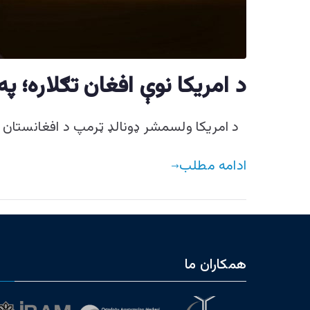
د امریکا نوې افغان تګلاره؛ پ
د امریکا ولسمشر ډونالډ ټرمپ د افغانستان او 
ادامه مطلب
همکاران ما