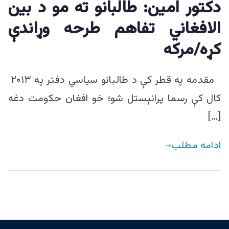
دکتور امين: طالبانو ته مو د بين
ییزو څېړنو
الافغاني تفاهم طرحه وړاندې
مرکز
کړه/مرکه
مقدمه په قطر کې د طالبانو سياسي دفتر په ۲۰۱۳
کال کې رسما پرانېستل شو؛ خو افغان حکومت دغه
[…]
ادامه مطلب