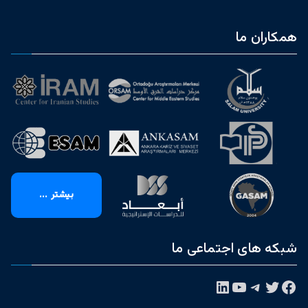
همکاران ما
بیشتر ...
شبکه های اجتماعی ما
فیس‌بوک
توییتر
تلگرام
یوتیوب
لینکداین