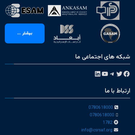
بیشتر ...
شبکه های اجتماعی ما
فیس‌بوک
توییتر
تلگرام
یوتیوب
لینکداین
ارتباط با ما
0780618000
0780618000
1782
info@csrsaf.org