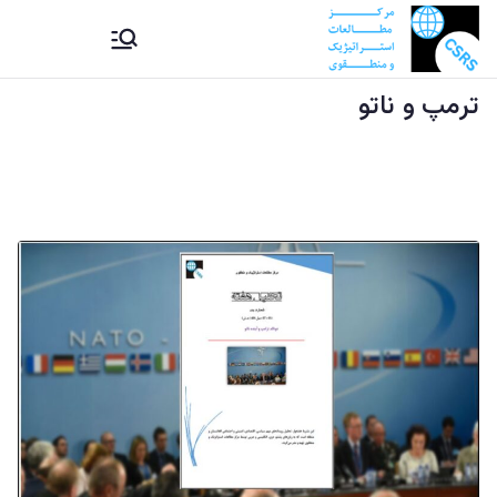
Ski
CSRS |
مرکز مطالعات استراتیژيک و
t
منطقوی دستراتېژیکو او
conten
ترمپ و ناتو
مرکز
سیمه ییزو څېړنو مرکز
مطالعات
استراتیژيک
و منطقوی |
د
ستراتېژیکو
او سیمه