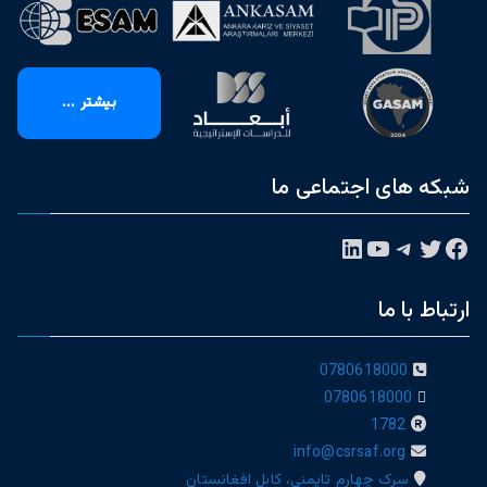
بیشتر ...
شبکه های اجتماعی ما
فیس‌بوک
توییتر
تلگرام
یوتیوب
لینکداین
ارتباط با ما
0780618000
0780618000
1782
info@csrsaf.org
سرک چهارم تایمنی، کابل افغانستان