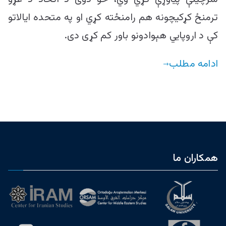
ترمنځ کړکیچونه هم رامنځته کړي او په متحده ایالاتو
کې د اروپایي هېوادونو باور کم کړی دی.
ادامه مطلب
همکاران ما