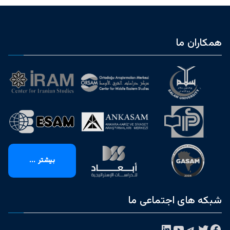
همکاران ما
بیشتر ...
شبکه های اجتماعی ما
فیس‌بوک
توییتر
تلگرام
یوتیوب
لینکداین