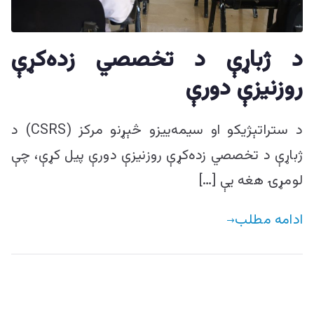
ییزو څېړنو
مرکز
د ژباړې د تخصصي زده‌کړې
روزنیزې دورې
د ستراتېژیکو او سیمه‌ییزو څېړنو مرکز (CSRS) د
ژباړې د تخصصي زده‌کړې روزنیزې دورې پیل کړې، چې
لومړۍ هغه یې […]
ادامه مطلب