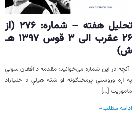
ییزو څېړنو
مرکز
تحليل هفته – شماره: ۲۷۶ (از
۲۶ عقرب الی ۳ قوس ۱۳۹۷ هـ
ش)
آنچه در این شماره می‌خوانید: مقدمه د افغان سولې
په اړه وروستي پرمختګونه او شته هیلې د خلیلزاد
ماموریت […]
ادامه مطلب