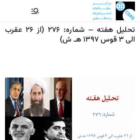
Ski
CSRS |
مرکز مطالعات استراتیژيک و
t
منطقوی دستراتېژیکو او
conten
تحليل هفته – شماره: ۲۷۶ (از ۲۶ عقرب
مرکز
سیمه ییزو څېړنو مرکز
الی ۳ قوس ۱۳۹۷ هـ ش)
مطالعات
استراتیژيک
و منطقوی |
د
ستراتېژیکو
او سیمه