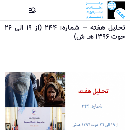
Ski
CSRS |
مرکز مطالعات استراتیژيک و
t
منطقوی دستراتېژیکو او
conten
تحليل هفته – شماره: ۲۴۴ (از ۱۹ الی ۲۶
مرکز
سیمه ییزو څېړنو مرکز
حوت ۱۳۹۶ هـ ش)
مطالعات
استراتیژيک
و منطقوی |
د
ستراتېژیکو
او سیمه