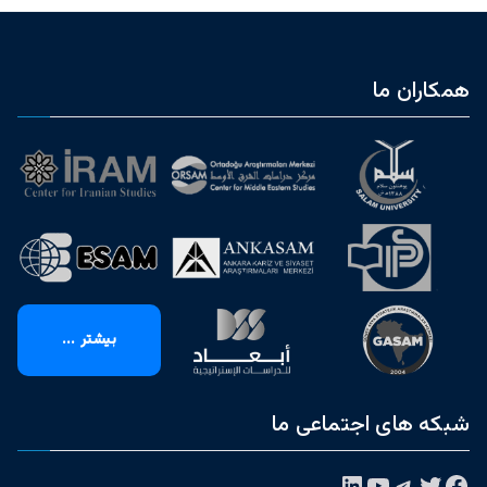
همکاران ما
بیشتر ...
شبکه های اجتماعی ما
فیس‌بوک
توییتر
تلگرام
یوتیوب
لینکداین