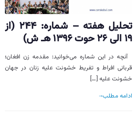
ییزو څېړنو
مرکز
تحليل هفته – شماره: ۲۴۴ (از
۱۹ الی ۲۶ حوت ۱۳۹۶ هـ ش)
آنچه در این شماره می‌خوانید: مقدمه زن افغان؛
قربانی افراط و تفریط خشونت علیه زنان در جهان
خشونت علیه […]
ادامه مطلب