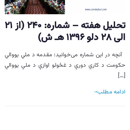
ییزو څېړنو
مرکز
تحليل هفته – شماره: ۲۴۰ (از ۲۱
الی ۲۸ دلو ۱۳۹۶ هـ ش)
آنچه در این شماره می‌خوانید: مقدمه د ملي یووالي
حکومت د کاري دورې د غځولو اوازې د ملي یووالي
[…]
ادامه مطلب