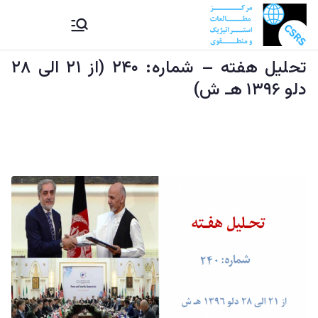
Ski
CSRS |
مرکز مطالعات استراتیژيک و
t
منطقوی دستراتېژیکو او
conten
تحليل هفته – شماره: ۲۴۰ (از ۲۱ الی ۲۸
مرکز
سیمه ییزو څېړنو مرکز
دلو ۱۳۹۶ هـ ش)
مطالعات
استراتیژيک
و منطقوی |
د
ستراتېژیکو
او سیمه