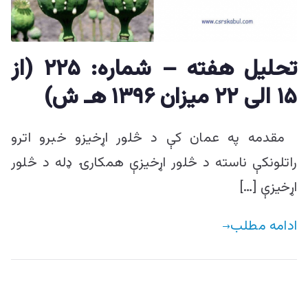
ییزو څېړنو
مرکز
تحلیل هفته – شماره: ۲۲۵ (از
۱۵ الی ۲۲ میزان ۱۳۹۶ هـ ش)
مقدمه په عمان کې د څلور اړخیزو خبرو اترو
راتلونکې ناسته د څلور اړخیزې همکارۍ ډله د څلور
اړخیزې […]
ادامه مطلب