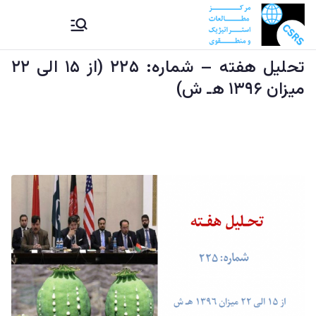
Ski
CSRS |
مرکز مطالعات استراتیژيک و
t
منطقوی دستراتېژیکو او
conten
تحليل هفته – شماره: ۲۲۵ (از ۱۵ الی ۲۲
مرکز
سیمه ییزو څېړنو مرکز
میزان ۱۳۹۶ هـ ش)
مطالعات
استراتیژيک
و منطقوی |
د
ستراتېژیکو
او سیمه