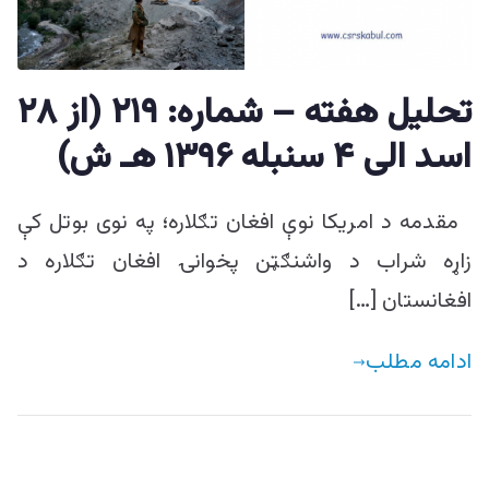
ییزو څېړنو
مرکز
تحلیل هفته – شماره: ۲۱۹ (از ۲۸
اسد الی ۴ سنبله ۱۳۹۶ هـ ش)
مقدمه د امریکا نوې افغان تګلاره؛ په نوی بوتل کې
زاړه شراب د واشنګټن پخوانۍ افغان تګلاره د
افغانستان […]
ادامه مطلب