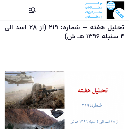
Ski
CSRS |
مرکز مطالعات استراتیژيک و
t
منطقوی دستراتېژیکو او
conten
تحليل هفته – شماره: ۲۱۹ (از ۲۸ اسد الی
مرکز
سیمه ییزو څېړنو مرکز
۴ سنبله ۱۳۹۶ هـ ش)
مطالعات
استراتیژيک
و منطقوی |
د
ستراتېژیکو
او سیمه