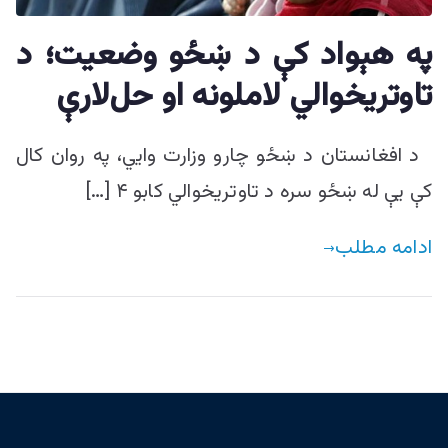
ییزو څېړنو
په هېواد کې د ښځو وضعيت؛ د
مرکز
تاوتريخوالي لاملونه او حل‌لارې
د افغانستان د ښځو چارو وزارت وايي، په روان کال
کې يې له ښځو سره د تاوتريخوالي کابو ۴ […]
ادامه مطلب