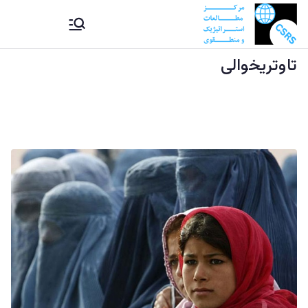
Ski
CSRS |
مرکز مطالعات استراتیژيک و
t
منطقوی دستراتېژیکو او
conten
تاوتریخوالی
مرکز
سیمه ییزو څېړنو مرکز
مطالعات
استراتیژيک
و منطقوی |
د
ستراتېژیکو
او سیمه