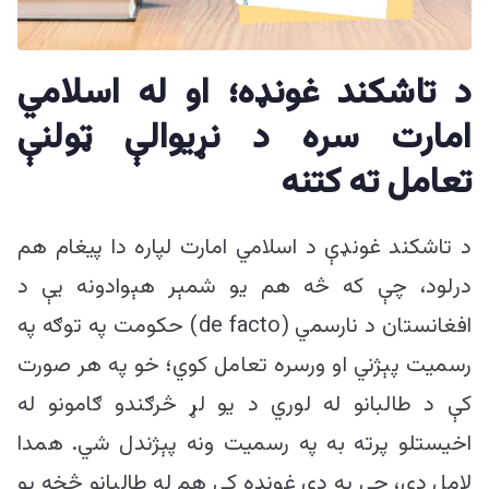
ییزو څېړنو
مرکز
د تاشکند غونډه؛ او له اسلامي
امارت سره د نړیوالې ټولنې
تعامل ته کتنه
د تاشکند غونډې د اسلامي امارت لپاره دا پیغام هم
درلود، چې که څه هم یو شمېر هېوادونه یې د
افغانستان د نارسمي (de facto) حکومت په توګه په
رسمیت پېژني او ورسره تعامل کوي؛ خو په هر صورت
کې د طالبانو له لوري د یو لړ څرګندو ګامونو له
اخیستلو پرته به په رسمیت ونه پېژندل شي. همدا
لامل دی، چې په دې غونډه کې هم له طالبانو څخه یو