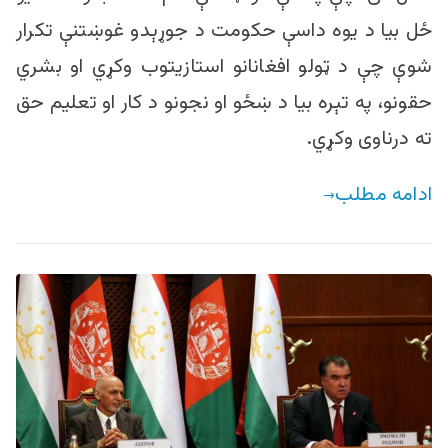
ځل بیا د یوه داسې حکومت د جوړېدو غوښتنې تکرار
شوې چې د ټولو افغانانو استازیتوب وکړي او بشري
حقونو، په تېره بیا د ښځو او نجونو د کار او تعلیم حق
ته درناوی وکړي.
ادامه مطلب