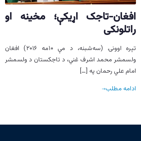
افغان-تاجک اړیکې؛ مخینه او
راتلونکی
تېره اوونۍ (سه‌شبنه، د مې ۱۰مه ۲۰۱۶) افغان
ولسمشر محمد اشرف غني، د تاجکستان د ولسمشر
امام علي رحمان په […]
ادامه مطلب