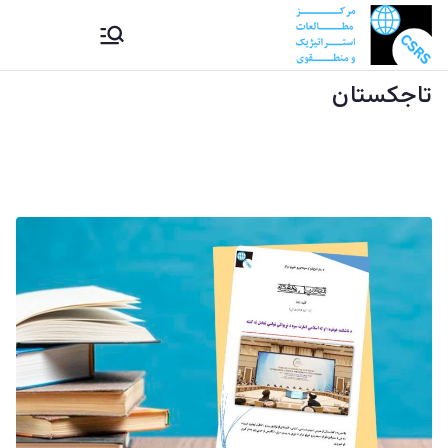
Ski
CSRS |
مرکز مطالعات استراتیژيک و
t
منطقوی دستراتېژیکو او
conten
تاجکستان
مرکز
سیمه ییزو څېړنو مرکز
مطالعات
استراتیژيک
و منطقوی |
د
ستراتېژیکو
او سیمه