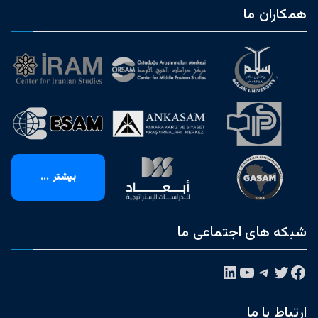
همکاران ما
بیشتر ...
شبکه های اجتماعی ما
فیس‌بوک
توییتر
تلگرام
یوتیوب
لینکداین
ارتباط با ما