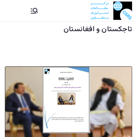
Ski
CSRS |
مرکز مطالعات استراتیژيک و
t
منطقوی دستراتېژیکو او
conten
تاجکستان و افغانستان
مرکز
سیمه ییزو څېړنو مرکز
مطالعات
استراتیژيک
و منطقوی |
د
ستراتېژیکو
او سیمه