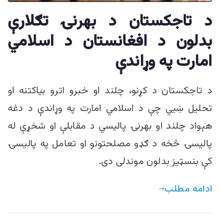
ییزو څېړنو
د تاجکستان د بهرنۍ تګلارې
مرکز
بدلون د افغانستان د اسلامي
امارت په وړاندې
د تاجکستان د کړنو، چلند او خبرو اترو بیاکتنه او
تحلیل ښیي چې د اسلامي امارت په وړاندې د دغه
هېواد چلند او بهرنۍ پالیسي د مقابلې او شخړې له
پالیسۍ څخه د ګډو مصلحتونو او تعامل په پالیسۍ
کې بنسټیز بدلون موندلی دی.
ادامه مطلب