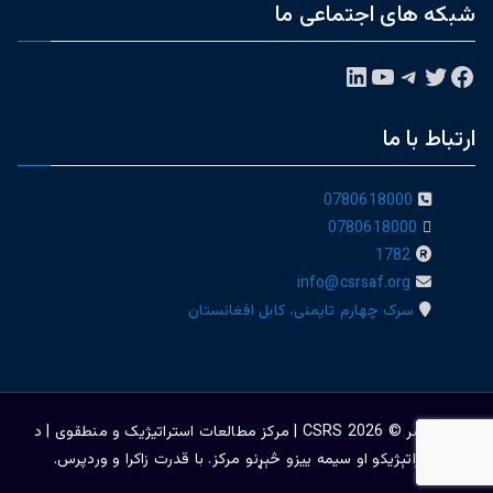
شبکه های اجتماعی ما
فیس‌بوک
توییتر
تلگرام
یوتیوب
لینکداین
ارتباط با ما
0780618000
0780618000
1782
info@csrsaf.org
سرک چهارم تایمنی، کابل افغانستان
حق نشر © 2026
CSRS | مرکز مطالعات استراتیژيک و منطقوی | د
ستراتېژیکو او سیمه ییزو څېړنو مرکز
. با قدرت
زاکرا
و
وردپرس
.