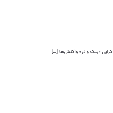
ایی «بلک واتر» واکنش‌ها […]