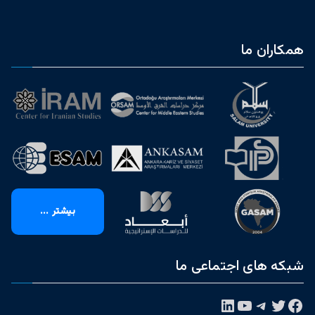
همکاران ما
بیشتر ...
شبکه های اجتماعی ما
فیس‌بوک
توییتر
تلگرام
یوتیوب
لینکداین