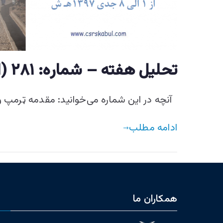
تحليل هفته – شماره: ۲۸۱ (از ۱ الی ۸ جدی ۱۳۹۷ هـ ش)
آنچه در این شماره می‌خوانید: مقدمه ټرمپ ولې
ادامه مطلب
همکاران ما