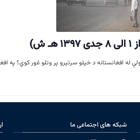
 له افغانستانه د خپلو سرتېرو پر وتلو غور کوي؟ ​په افغ
شبکه های اجتماعی ما
ار