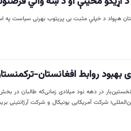
د اړیکو مخینې او د ښه والي فرصتونو
ستان هېواد د خپلې مثبت بی پریتوب بهرنی سیاست په ا
 بهبود روابط افغانستان-ترکمنستا
خستین‌بار در دهه نود میلادی زمانی‌که طالبان در بخ
المللی؛ شرکت آمریکایی یونیکال و شرکت آرژانتینی برید