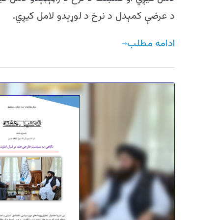
د عرضې کمېدل د نرخ د لوړېدو لامل کیږي.
ادامه مطلب