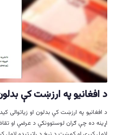
د افغانیو په ارزښت کې بدلون؛
د افغانیو په ارزښت کې بدلون او زیاتوالی ک
اړینه ده چې ګران لوستوونکي د عرضې او تقاضا 
لامل کیږي او کمښت د نرخ د راټېټېدو لامل کی