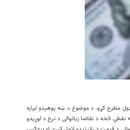
 ډول مطرح کړو. د موضوع د ښه پوهېدو لپاره
ه نقطې څخه د تقاضا زیاتوالی د نرخ د لوړیدو
والی د قیمت د راټېټېدو لامل کیږي او برعکس