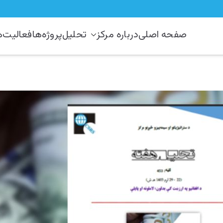
صفحه اصلی
درباره مرکز
تحلیل
پروژه‌ها
فعالیت‌ه
رکز مطالعات استراتیژيک و منطق
 دستراتېژیکو او سیمه ییزو څېړنو مرکز
نو مرکز