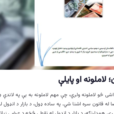
 لاملونه او پایلې
یداشی څو لاملونه ولري، چې مهم لاملونه به یې په لاندې
له قانون سره اشنا شي. په ساده ډول، د بازار د انډول ل
ږي. همدارنګه، د بازار د انډول له نقطې څخه د عرضې زیات