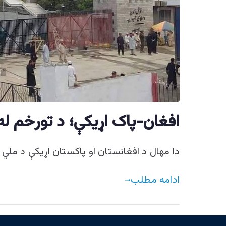
افغان-پاک اړیکې؛ د تورخم ل
دا مهال د افغانستان او پاکستان اړیکې د مل
ادامه مطلب