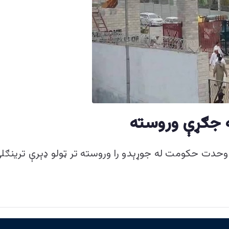
ه جګړې وروسته
ي وحدت حکومت له جوړېدو را وروسته تر ټولو ډېرې ترينګل