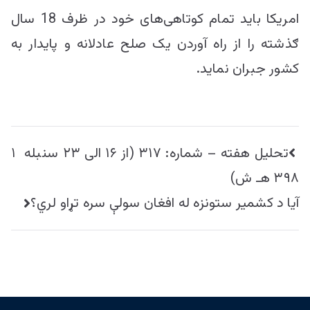
امریکا باید تمام کوتاهی‌های خود در ظرف 18 سال
ګذشته را از راه آوردن یک صلح عادلانه و پایدار به
کشور جبران نماید.
راهبری
تحليل هفته – شماره:‌ ۳۱۷ (از ۱۶ الی ۲۳ سنبله ۱
نوشته
۳۹۸ هـ ش)
آیا د کشمیر ستونزه له افغان سولې سره تړاو لري؟