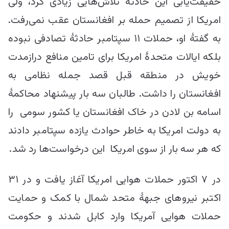
حقیقت‌یابی این حادثه تلاش‌هایی زیادی کرد، ولی
امریکا از تصمیم حمله بر افغانستان عقب نمی‌رفت.
به گفتۀ او، حملات ۱۱ سپتامبر حادثۀ تصادفی نبوده
بلکه ایالات متحدۀ امریکا برای تامین منافع درازمدت
خویش در منطقه قبل قصد جمله نظامی به
افغانستان را داشت. طالبان سه بار پیشنهاد محاکمۀ
اسامه بن لادن در خاک افغانستان یا کشور سومی را
به دولت امریکا به خاطر حوادث یازده سپتامبر دادند
که هر سه بار از سوی امریکا این درخواست‌ها رد شد.
در ۷ اکتور حملات هوایی امریکا آغاز یافت و در ۳۱
اکتبر نیروهای جبهۀ متحد شمال با کمک و حمایت
حملات هوایی آمریکا وارد کابل شدند و حکومت