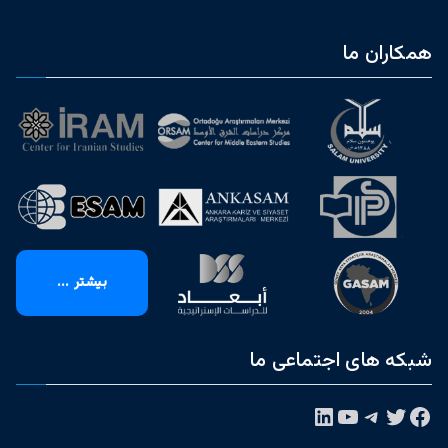
همکاران ما
بیشتر ...
شبکه های اجتماعی ما
فیس‌بوک
توییتر
تلگرام
یوتیوب
لینکداین