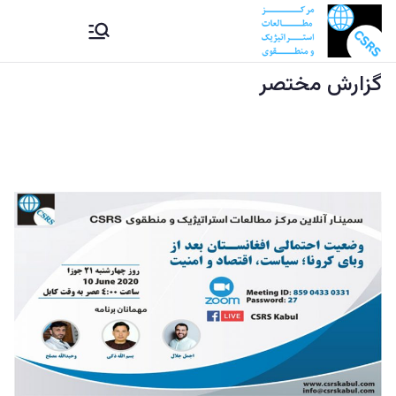
Ski
CSRS |
مرکز مطالعات استراتیژيک و
t
منطقوی دستراتېژیکو او
conten
گزارش مختصر
مرکز
سیمه ییزو څېړنو مرکز
مطالعات
استراتیژيک
و منطقوی |
د
ستراتېژیکو
او سیمه