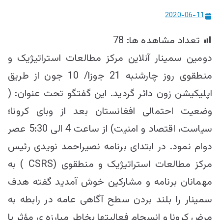
ییزو څېړنو
2020-06-11
مرکز
تعداد مشاهده ها:
78
دومین سمینار آنلاین مرکز مطالعات استراتیژیک و
منطقوی روز چارشنبه 21 جوزا/ 10 جون از طریق
اپلیکیشن زون دائر گردید. این گفتگو تحت عنوان: (
وضعیت احتمالی افغانستان بعد از وبای کرونا؛
سیاست، اقتصاد و امنیت) از ساعت 4 الی 5:30 عصر
دوام نمود. در ابتدای برنامه نصیراحمد نویدی رئیس
مرکز مطالعات استراتیژیک و منطقوی (CSRS ) به
مهمانان برنامه و مشارکین خوش آمدید گفته هدف
سمینار را بلند بردن سطح آگاهی عامه در رابطه به
مرض کرونا و انسجام فعالیتها بخاطر مبارزه ی مؤثر با