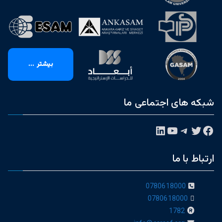
بیشتر ...
شبکه های اجتماعی ما
فیس‌بوک
توییتر
تلگرام
یوتیوب
لینکداین
ارتباط با ما
0780618000
0780618000
1782