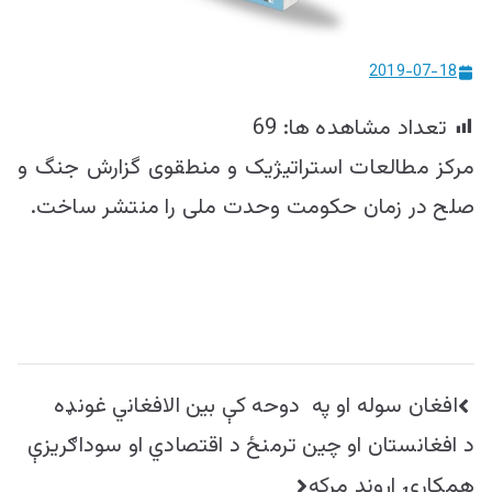
ییزو څېړنو
مرکز
2019-07-18
تعداد مشاهده ها:
69
مرکز مطالعات استراتیژیک و منطقوی گزارش جنگ و
صلح در زمان حکومت وحدت ملی را منتشر ساخت.
راهبری
افغان سوله او په دوحه کې بین الافغاني غونډه
نوشته
د افغانستان او چین ترمنځ د اقتصادي او سوداګریزې
همکارۍ اړوند مرکه