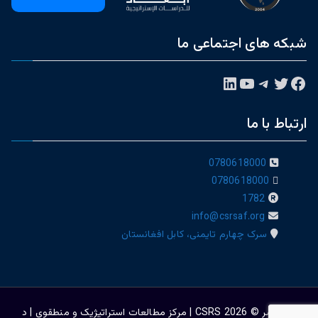
شبکه های اجتماعی ما
فیس‌بوک
توییتر
تلگرام
یوتیوب
لینکداین
ارتباط با ما
0780618000
0780618000
1782
info@csrsaf.org
سرک چهارم تایمنی، کابل افغانستان
حق نشر © 2026
CSRS | مرکز مطالعات استراتیژيک و منطقوی | د