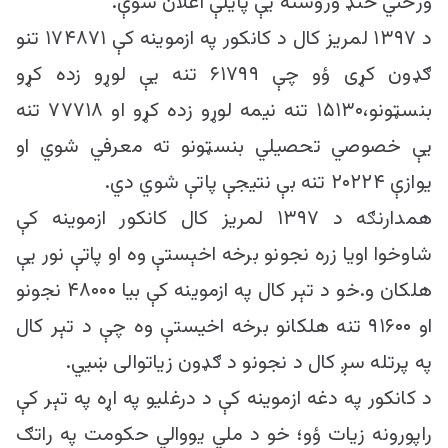
ورځني ځنډ وروسته یې پایلې اعلان شوې.
د ۱۳۹۷ لمریز کال د کانکور په ازموینه کې ۱۷۴۸۷۱ تنو
ګډون کړی ؤو چې ۶۱۷۹۹ تنه یې لوړو زده کړو
بنسټونو،۱۵۱۳۰ تنه نیمه لوړو زده کړو او ۷۷۷۱۸ تنه
یې خصوصي تحصیلي بنسټونو ته معرفي شوي او
یوازې ۲۰۲۲۴ تنه بې نتیجې پاتې شوي دي.
همدارنګه د ۱۳۹۷ لمریز کال کانکور ازموینه کې
شاوخوا اویا زره نجونو برخه اخېستې وه او پاتې نور یې
هلکان و.خو د تېر کال په ازموینه کې بیا ۴۸۰۰۰ نجونو
او ۹۱۶۰۰ تنه هلکانو برخه اخيستې وه چې د تېر کال
په پرتله سږ کال د نجونو د ګډون زیاتوالی ښیي.
د کانکور په دغه ازموینه کې د درغلیو په اړه په تېر کې
راپورونه زیات ؤو؛ خو د ملي یووالي حکومت په راتګ