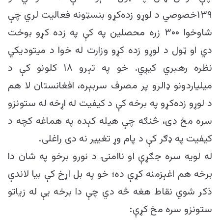
۱۳۹خصوصي د لوړو زده‌کړو بنسټونه فعالیت لري چې
شاوخوا ۳۰۰ زره محصلین په کې په زده کړو بوخت
دي او ټول د لوړو زده کړو وزارت له خوا د میتودیکي
نظره رهبري کیږي. خو په تېرو ۱۸ کلونو کې د
میلیاردونو ډالرو پر مصرف سربېره، افغانستان لا هم
د لوړو زده‌کړو په برخه کې د کیفیت له اړخه له ستونزو
سره مخ دی، څنګه چې هیله کېده په هماغه کچه د
کیفیت په ډګر کې د پام وړ تغییر نه دی راغلی.
له لویه سره جګړې او ناامنۍ د نورو برخو په شان دا
برخه هم اغېزمنه کړې ده؛ خو په بل اړخ کې بيا لاندې
ذکر شوي نقاط هغه څه دي چې دا برخه یې له زیاتو
ستونزو سره مخ کړې: