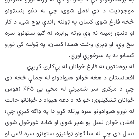
موجودیت د دې لامل شوی، چې له دغو بنسټونو
څخه فارغ شوي کسان په ټولنه باندې بوج شي، د کار
او دندې زمینه نه وي ورته برابره، له ګڼو ستونزو سره
مخ وي، او ډېری وخت همدا کسان، په ټولنه کې نورو
کسانو ته په سرخوږي اوړي.
له پوهنتون نه فارغ ځوانان له بې‌کارۍ کړيږي
افغانستان د هغه ځوانو هيوادونو له جملې څخه دی
چې د مرکزي سر شميرنې له مخې يي ۴۵٪ نفوس
ځوانان تشکيلوي؛ خو که د دغه هيواد د ځوانانو حالت
له نورو هيوادونو سره پرتله کړو دا په ډاګه کيږي چې؛
افغان ځوان نسل یو هېر شوی او شاته غورځول شوی
نسل دی چې له سلګونو ټولنيزو ستونزو سره لاس او