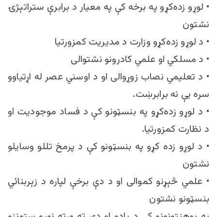
• لوړو زده‌کړو په برخه کې په معیار د برابرې ستراتېژۍ
نشتون
• د لوړو زده‌کړو وزارت د مدیریت کمزورتیا
• د مسلکي او علمي کادرونو نشتوالی
• د تعلیمي نصاب زوړوالی او د اوسني عصر له اړتیاوو
سره یې نه برابرښت.
• د لوړو زده‌کړو په بنسټونو کې د فساد موجودیت او
د نظارت کمزورتیا.
• د لوړو زده کړو په بنسټونو کې د پرمخ تللو وسایلو
نشتون
• علمي څېړنو کموالی او د دې برخې لپاره د زېربنائي
بنسټونو نشتون
په پوهنتونونو کې د یادو او دې ته ورته نورو ستونزو