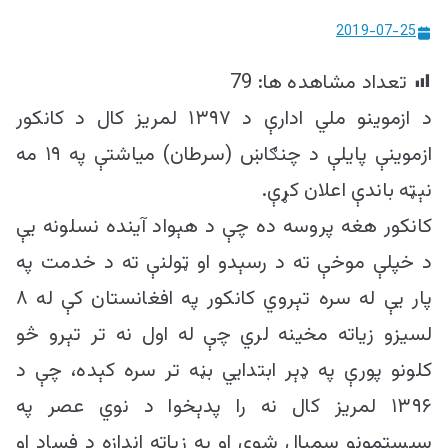
ییزو څېړنو
2019-07-25
مرکز
تعداد مشاهده ها:
79
د ازموینو ملي ادارې د ۱۳۹۷ لمریز کال د کانکور
ازموینې پایلې د چنګاښ (سرطان) میاشتې په ۱۹ مه
نېټه باندې اعلان کړې.
کانکور هغه پروسه ده چې د هېواد آینده نسلونه یې
د خپلې موخې ته د رسېدو او ټولنې ته د خدمت په
پار یې له سره تېروي کانکور په افغانستان کې له ۸
لسیزو زیاته مخینه لري چې له اول نه تر تېرو څو
کلونو پورې په ډېر ابتدايي بڼه تر سره کېده، چې د
۱۳۹۶ لمریز کال نه را پدېخوا د نوي عصر په
سیستمونو سمبال شوې او په زیاته اندازه د فساد او