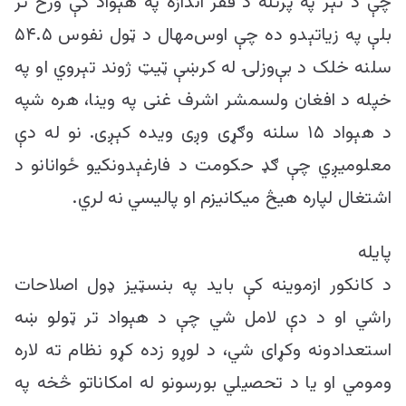
چې د تېر په پرتله د فقر اندازه په هېواد کې ورځ تر
بلې په زیاتېدو ده چې اوس‌مهال د ټول نفوس ۵۴.۵
سلنه خلک د بې‌وزلۍ له کرښې ټیټ ژوند تېروي او په
خپله د افغان ولسمشر اشرف غنی په وینا، هره شپه
د هېواد ۱۵ سلنه وګړی وږی ویده کېږی. نو له دې
معلوميږي چې ګډ حکومت د فارغېدونکیو ځوانانو د
اشتغال لپاره هيڅ ميکانيزم او پاليسي نه لري.
پایله
د کانکور ازموینه کې باید په بنسټیز ډول اصلاحات
راشي او د دې لامل شي چې د هېواد تر ټولو ښه
استعدادونه وکړای شي، د لوړو زده کړو نظام ته لاره
ومومي او یا د تحصیلي بورسونو له امکاناتو څخه په