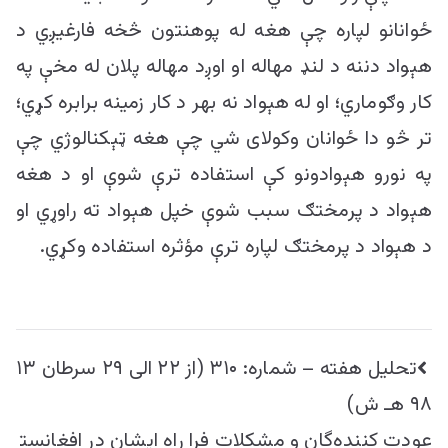
ځوانانو لپاره چې هغه له پوهنتون څخه فارغیږي د
هېواد دننه د لنډ مهاله او اوږد مهاله پلان له مخې په
کار وګوماري؛ او له هېواد نه بهر د کار زمینه برابره کړي؛
تر څو دا ځوانان وکولای شي چې هغه ټېکنالوژي چې
په نورو هېوادونو کې استفاده ترې شوې او د هغه
هېواد د پرمختګ سبب شوې خپل هېواد ته راوړي او
د هېواد د پرمختګ لپاره ترې مؤثره استفاده وکړي.
راهبری
تحليل هفته – شماره:‌ ۳۱۰ (از ۲۲ الی ۲۹ سرطان ۱۳
نوشته
۹۸ هـ ش)
عودت کننده‌گان و مشکلات فرا راه ایشان در افغانست