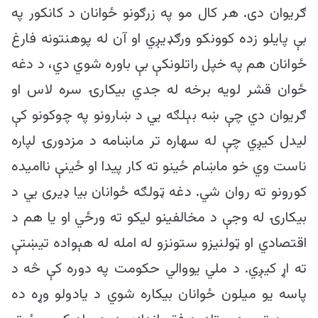
ګريوان دی. هر کال مو په زرګونو ځوانان د کانکور په
بې پايلو زده کوونکو ورګډيږي او آن له پوهنتونه فارغ
ځوانان هم په خپل راتلونکې بې باوره شوي دي، د دغه
ځوان قشر لويه برخه له جدي بيکارۍ سره لاس او
ګريوان دي چې ښه بېلګه يي د ښارونو په چوکونو کې
ليدل کيږي چې له سهاره تر ماښامه د مزدورۍ لپاره
ناست وي خو ماښام ځينو ته کار پیدا او ځينې نااميده
کورونو ته روان شي. دغه ټولګه ځوانان بيا ډیری يي د
بيکارۍ له وجې د مخالفینو ليکو ته ورځي او یا هم د
اقتصادي او ټولنيزو ستونزو له امله له هېواده تيښتې
ته اړ کيږي. د ملي یووالي حکومت په دوره کې څه د
پاسه يو ميلون ځوانان بيکاره شوي د یادولو وړه ده