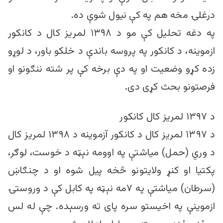
درغلۍ مخه هم په کې نیول شوې ده.
په دغه تحلیل کې مو د ۱۳۹۸ لمریز کال د کانکور
ازموینه، د کانکور په پروسه باندې د خلکو باور، د لوړو
زده کړو وضعیت او په دې برخه کې پر شته ننګونو او
فرصتونو بحث کړی دی.
د ۱۳۹۷ لمریز کال کانکور
د ۱۳۹۷ لمریز کال د کانکور آزموینه د ۱۳۹۸ لمریز کال
د وري (حمل) میاشتې په اوومه نېټه د خوست، لوګر،
پکتیا او کنړ ولایتونو څخه پیل شوه او د چنګاښ
(سرطان) میاشتې په ۷مه نېټه په کابل کې د وروستۍ
ازموینې په اخیستو سره پای ته ورسېده. چې له لس