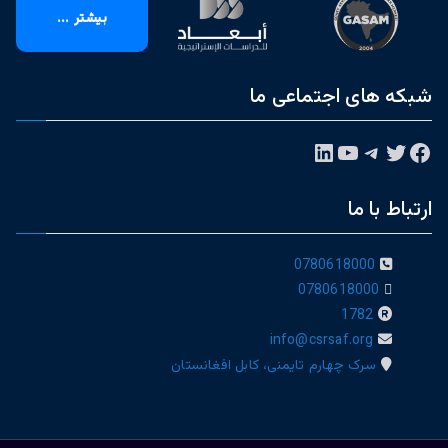
بیشتر ...
شبکه های اجتماعی ما
فیس‌بوک
توییتر
تلگرام
یوتیوب
لینکداین
ارتباط با ما
0780618000
0780618000
1782
info@csrsaf.org
سرک چهارم تایمنی، کابل افغانستان