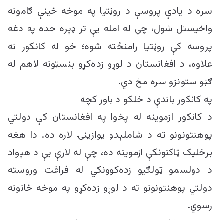
سره د یادې پروسې د روڼتیا په موخه ځینې ګامونه
واخیستل شول، چې له امله یې تر ډېره حده په دغه
پروسه کې روڼتیا رامنځته شوه؛ خو له کانکور نه
علاوه، د افغانستان د لوړو زده‌کړو بنسټونه لاهم له
ګڼو ستونزو سره مخ دي.
په کانکور باندې د خلکو د باور کچه
د کانکور ازموینه له پخوا په افغانستان کې دولتي
پوهنتونونو ته د شاملېدو یوازینۍ لاره ده. دا هغه
برخلیک ټاکنونکې ازموینه ده، چې له لارې یې د هېواد
د دولسمو ټولګیو زده‌کوونکي له فراغت وروسته
دولتي پوهنتونونو ته د لوړو زده‌کړو په موخه ځانونه
رسوي.