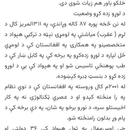
خلکو باور هم زیات شوی دی.
د لوړو زده کړو وضعیت
له نن څخه پوره ۸۷ کاله وړاندې، په ۱۳۱۱لمریز کال د
لړم ( عقرب) میاشتې په لومړۍ نېټه د ترکیې هېواد د
متخصصینو په همکارۍ په افغانستان کې د لومړي
ځل لپاره د لوړو زده‌کړو په برخه کې په کابل ښار کې د
طب پوهنځي تاسیس شو او په هېواد کې یې د لوړو
زده کړو د بنسټ ډبره کېښوده.
له ۲۰۰۱م کال وروسته په افغانستان کې د نوي نظام
په را منځته کېدو او د عصري ټکنالوژۍ نه په کار
اخیستلو سره، د نورو برخو په شان، په دې برخه کې د
پام وړ بدلون رامنځته شو.
چې اوس‌مهال په ټول هېواد کې ۳۶ دولتي او