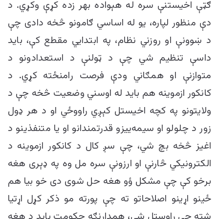
ګټې اخیستنې سره له هېواده بهر زده کړې وکړي. د
دې منظور لپاره، یو له اساسي ګامونو څخه دادی چې
د ښوونې او روزني نظام، په ابتدایي مقطع کې، باید
داسې تنظیم شي چې د ټولنې د استعدادونو د
متوازنې او همګاني ودې فرصت رامنځته کړي. د
کانکور ازموینه هم باید له اوسني وضعیت څخه چې د
ولایتونو په کچه اخیستل کېږي راووځي او د هر ډول
زور د چلولو او سیمه‌ییزو قدرتمندانو او یا متنفذینو د
اغیز څخه بچ شي، چې سږ کال د کانکور ازموینه د
الکترونیکي څارنې او ارزونې سره مل وه په ډېری هغه
برخو کې چې مشکل ؤو هغه حل شوی دی خو بیا هم
ځینو اړینو اصلاحاتو ته چې پورته مو ذکر کړل اړتیا
شته چې راوستل شي، همدارنګه حکومت باید د هغه