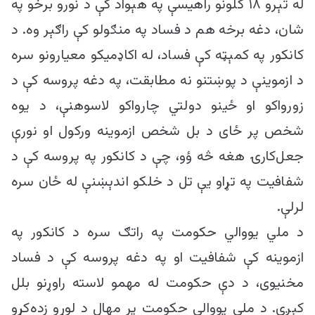
له تېرو ۱۸ کلونو راهیسې په هېواد کې د نورو برخو په
شان، دغه برخه هم د فساد په منګولو کې راګېر وه. د
کانکور په کمېټه کې فساد، له اکاډمیکو معیارونو سره
د ازموینې د پوښتنو نه مطابقت، په دغه پروسه کې د
زورواکو او ځینو دولتي چارواکو لاسوهنې، د یوه
شخص پر ځای د بل شخص ازموینه ورکول او نورې
جعل‌کارۍ هغه څه ؤو، چې د کانکور په پروسه کې د
شفافیت په تړاو يې تل د خلکو اندېښنې له ځان سره
لرلې.
د ملي یووالي حکومت په راتګ سره د کانکور په
ازموینه کې شفافیت او په دغه پروسه کې د فساد
مخنیوی، د دې حکومت له مهمو لاسته راوړنو بلل
کېږي. د ملي یووالي حکومت پر مهال د لوړو زده‌کړو