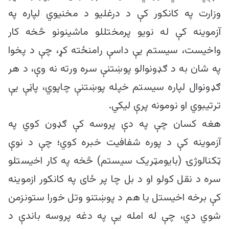
وزارت په کانکور کې د درغلیو د مخنیوي لپاره په
آزموینه کې له نویو پرمختللو ماشینونو څخه کار
واخیست، سیستم یې داسې رامنځته کړ، چې د پخوا
په شان به د ګډونوالو پوښتنې سره ورته نه وې، د هر
ګډونوال لپاره سیستم خپله پوښتنې چاپوي، پاڼې یې
ترتیبوي او نومونه پرې لیکي.
هغه کسان چې په دې پروسه کې ګډون کوي په
آزموینه کې د پوره شفافیت خبره کوي؛ چې د نوې
ټکنالوژۍ (بایومټریک سیستم) څخه په کار اخیستلو
سره د نقل کولو او د بل چا پر ځای په کانکور ازموینه
کې برخه اخیستل یا هم د پوښتنو وتل خورا ستونزمن
شوي دي، چې له امله یې په دغه پروسه باندې د