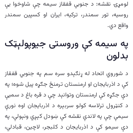
لومړۍ نقشه: د جنوبي قفقاز سیمه چې شاوخوا یې
روسیه، تور سمندر، ترکیه، ایران او کسپین سمندر
واقع دي.
په سیمه کې وروستی جیوپولېټک
بدلون
د شوروي اتحاد له ړنګېدو سره سم په جنوبي قفقاز
کې د اذربایجان او ارمنستان ترمنځ جګړه پیل شوه؛ په
دې جګړه کې ارمنستان وتوانېد چې د قره باغ د سمیې
د کنټرول ترلاسه کولو سربېره د اذربایجان اوه نورې
سیمې چې په لاندې نقشه کې ښودل کېږي ونېولې، په
دې سیمو کې د اذربایجان د کلبجر، لاچین، قبادلي،