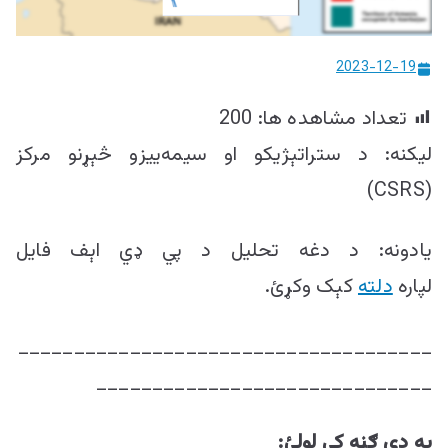
ییزو څېړنو
مرکز
2023-12-19
تعداد مشاهده ها:
200
لیکنه: د ستراتېژیکو او سیمه‌ییزو څېړنو مرکز
(CSRS)
یادونه: د دغه تحلیل د پي ډي اېف فایل
لپاره
دلته
کېک وکړئ.
_____________________________________
______________________________
په دې ګڼه کې لولئ: