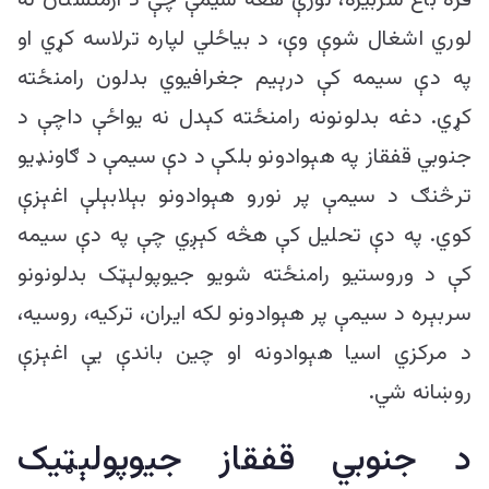
قره باغ سربیره، نورې هغه سیمې چې د ارمنستان له
لوري اشغال شوې وې، د بیاځلي لپاره ترلاسه کړي او
په دې سیمه کې درېیم جغرافیوي بدلون رامنځته
کړي. دغه بدلونونه رامنځته کېدل نه یواځې داچې د
جنوبي قفقاز په هېوادونو بلکې د دې سیمې د ګاونډیو
ترڅنګ د سیمې پر نورو هېوادونو بېلابېلې اغېزې
کوي. په دې تحلیل کې هڅه کېږي چې په دې سیمه
کې د وروستیو رامنځته شویو جیوپولېټک بدلونونو
سربېره د سیمې پر هېوادونو لکه ایران، ترکیه، روسیه،
د مرکزي اسیا هېوادونه او چین باندې یې اغېزې
روښانه شي.
د جنوبي قفقاز جیوپولېټیک