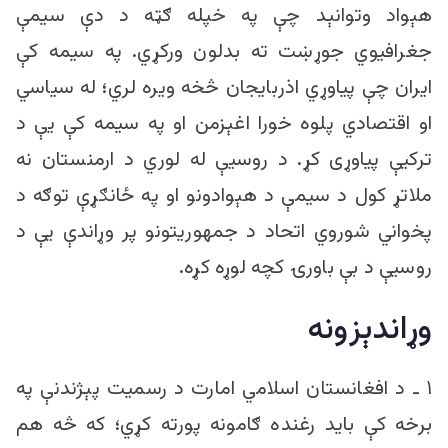
هېواد وتوانېد چې په خپله ګټه د دې سیمې
جغرافیوي جوړښت ته بدلون ورکړي. په سیمه کې
ایران چې پیاوړي اذربایجان څخه ویره لري؛ له سیاسي
او اقتصادي پلوه خورا اغېزمن او په سیمه کې یې د
ترکیې پیاوړی کړ. د روسیې له لوري د ارمنستان نه
ملاتړ کول د سیمې د هېوادونو او په ځانګړې توګه د
پخواني شوروي اتحاد د جمهوریتونو پر وړاندې یې د
روسیې د بې باورۍ کچه لوړه کړه.
وړاندېزونه
۱ ـ د افغانستان اسلامي امارت د رسمیت پېژندنې په
برخه کې باید رغنده ګامونه پورته کړي؛ که څه هم