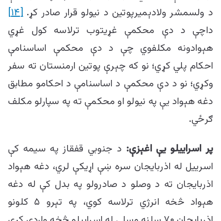
د ولسمشر ولادېمیرپوتین د نیولو قرار صادر کړ.
[۱۴]
داچې د دې محکمې غړیتوب ترلاسه کول غړي
هېوادونه مکلفوي چې د دې محکمې اساسنامې
احکام پلي کړي؛ نو که چېرې پوتین ارمنستان ته سفر
وکړي؛ نو د دې محکمې د اساسنامې د احکامو مطابق
دغه هېواد یې په نیولو او محکمې ته په سپارلو مکلف
ګرځي.
پر اسراییلو یې اغېزې:
د جنوبي قفقاز په سیمه کې
اسرییل له اذربایجان سره ښې اړیکې لري، دغه هېواد
اذربایجان ته د وصلو د صادرولو په بدل کې له دغه
هېواد څخه انرژي ترلاسه کوي، په تېرو ۵ کلونو
اذربایجان ۷۰ سلنه وسلې له اسراییلو څخه واردې کړي