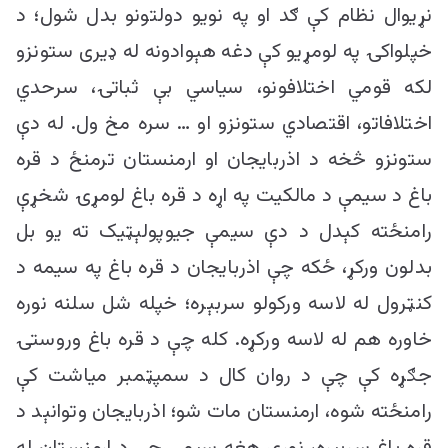
نړیوال نظام کې ګد او په نویو دولتونو بدل شول؛ د
خپلواکۍ په لومړیو کې دغه هېوادونه له ډیری ستونزو
لکه قومي اختلافونو، سیاسي بې ثباتۍ، سرحدي
اختلافاتو، اقتصادي ستونزو او … سره مخ ول. له دې
ستونزو څخه د اذربایجان او ارمنستان ترمنځ د قره
باغ د سیمې د مالکیت په اړه د قره باغ لومړۍ شخړې
رامنځته کېدل د دې سیمې جیوپولېټیک ته یو بل
بدلون ورکړ، ځکه چې اذربایجان د قره باغ په سیمه د
کنټرول له لاسه ورکولو سربېره؛ خپله شل سلنه نوره
خاوره هم له لاسه ورکړه. کله چې د قره باغ وروستۍ
جګړه کې چې د روان کال د سمپټمبر میاشت کې
رامنځته شوه، ارمنستان مات شو؛ اذربایجان وتوانېد د