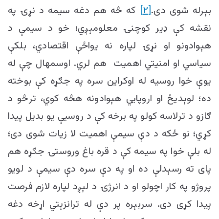
بېرله شوی دی.
[۲]
که څه هم دغه سیمه د نړۍ په
نقشه کې ډیر کوچنۍ معلومېږي؛ خو د سیمې د
هېوادونو او نړۍ لپاره نه یواځې اقتصادي، بلکې
سیاسي او امنیتي اهمیت هم لري. اوسمهال چې له
یوې خوا روسیه له اوکراین سره په جګړه کې بوخته
ده؛ لوېدیځ او اروپایي هېوادونه هڅه کوي، ترڅو د
ګازو د ترلاسه کولو په برخه کې د روسیې یو بدیل پیدا
کړي؛ نو ځکه د دې سیمې اهمیت لا زیات شوی دی؛
له بلې خوا په سیمه کې د قره باغ وروستۍ جګړه هم
پای ته رسېدلې ده او په دې سره دې سیمې د لویو
پروژو په کار اچولو او د انرژۍ د لېږد لپاره لازم فرصت
پیدا کړی دی. سربېره پر دې له ترانزېتي اړخه دغه