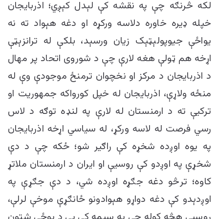
لکه څرنګه چې په نقشه کې لېدل کېږي؛ اذربایجان
خپله ډیره خاوره دلاسه ورکړه او دغه هېواد ته نه
یواځې جیوپولېټېک زیان ورسېد، بلکې له ترانزېټې
اړخه هم ټولې هغه لارې چې د شوروی اتحاد پر مهال
د اذربایجان د مرکز او نخچوان ترمنځ موجودې وې له
منځه ولاړې، اذربایجان له خپل کورواکه جمهوریت او
ترکیې ته د ارمنستان له لارې په لنډه توګه د لاس
رسي فرصت له لاسه ورکړ، له سیاسي اړخه اذربایجان
په یوه اوږده شخړه کې راګیر شو؛ ځکه چې د دې
شخړې په اوږدو کې روسیې او ایران د ارمنستان ملاتړ
کاوه؛ ترڅو دغه جګړه اوږده شي، د دې جګړې په
اوږدېدو کې دغه دواړو هېوادونو ځانګړې موخې لرلې،
روسیې هڅه کوله چې په سیمه کې یې د پوځي شتون