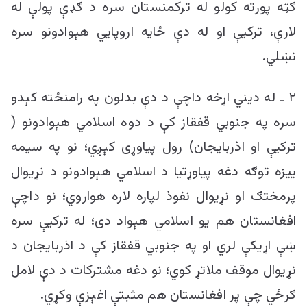
ګټه پورته کولو له ترکمنستان سره د ګډې پولې له
لارې، ترکیې او له دې ځایه اروپايي هېوادونو سره
نښلي.
۲ ـ له دیني اړخه داچې د دې بدلون په رامنځته کېدو
سره په جنوبي قفقاز کې د دوه اسلامي هېوادونو (
ترکیې او اذربایجان) رول پیاوړی کېږي؛ نو په سیمه
ییزه توګه دغه پیاوړتیا د اسلامي هېوادونو د نړیوال
پرمختګ او نړیوال نفوذ لپاره لاره هواروي؛ نو داچې
افغانستان هم یو اسلامي هېواد دی؛ له ترکیې سره
ښې اړیکې لري او په جنوبي قفقاز کې د اذربایجان د
نړیوال موقف ملاتړ کوي؛ نو دغه مشترکات د دې لامل
ګرځي چې پر افغانستان هم مثبتې اغېزې وکړي.