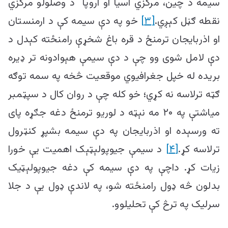
سیمه د چین، مرکزي اسیا او اروپا د وصلولو مرکزي
نقطه ګڼل کېږي.
[۳]
خو په دې سیمه کې د ارمنستان
او اذربایجان ترمنځ د قره باغ شخړې رامنځته کېدل د
دې لامل شوی وو چې د دې سیمې هېوادونه تر ډیره
بریده له خپل جغرافیوي موقعیت څخه په سمه توګه
ګټه ترلاسه نه کړي؛ خو کله چې د روان کال د سپټمبر
میاشتې په ۲۰ مه نېټه د لوریو ترمنځ دغه جګړه پای
ته ورسېده او اذربایجان په دې سیمه بشپړ کنټرول
ترلاسه کړ.
[۴]
د سیمې جیوپولېټېک اهمیت یې خورا
زیات کړ. داچې په دې سیمه کې دغه جیوپولېټیک
بدلون څه ډول رامنځته شو، په لاندې ډول یې د جلا
سرلیک په ترڅ کې تحلیلوو.