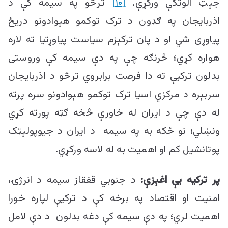
جېټ الوتکې ورکړې.
[۱۰]
ترڅو په سیمه کې د
اذربایجان په ګډون د ترک توکمو هېوادونو دریځ
پیاوړی شي او د پان ترکېزم سیاست پیاوړتیا ته لاره
هواره کړي؛ څرنګه چې په دې سیمه کې وروستی
بدلون ترکیې ته دا فرصت برابروي ترڅو د اذربایجان
سربېره د مرکزي اسیا ترک توکمو هېوادونو سره پرته
له دې چې د ایران له خاورې څخه ګټه پورته کړي
ونښلي؛ نو ځکه به په سیمه د ایران د جیوپولېټک
پوتانشیل کم او اهمیت به له لاسه ورکړي.
پر ترکیه یې اغېزې:
د جنوبي قفقاز سیمه د انرژۍ،
امنیت او اقتصاد په برخه کې د ترکیې لپاره خورا
اهمیت لري؛ په دې سیمه کې دغه بدلون د دې لامل