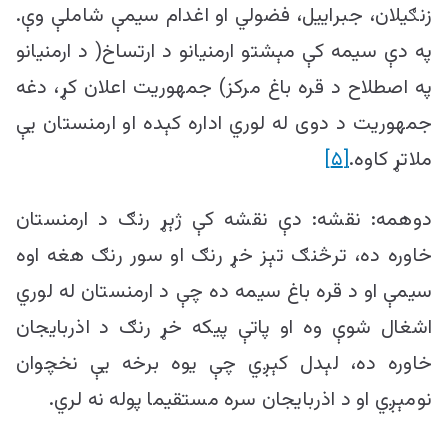
زنګیلان، جبراییل، فضولي او اغدام سیمې شاملې وې.
په دې سیمه کې مېشتو ارمنیانو د ارتساخ( د ارمنیانو
په اصطلاح د قره باغ مرکز) جمهوریت اعلان کړ، دغه
جمهوریت د دوی له لوري اداره کېده او ارمنستان یې
ملاتړ کاوه.
[۵]
دوهمه: نقشه: دې نقشه کې ژېړ رنګ د ارمنستان
خاوره ده، ترڅنګ تېز خړ رنګ او سور رنګ هغه اوه
سیمې او د قره باغ سیمه ده چې د ارمنستان له لوري
اشغال شوې وه او پاتې پیکه خړ رنګ د اذربایجان
خاوره ده، لېدل کېږي چې یوه برخه یې نخچوان
نومېږي او د اذربایجان سره مستقیما پوله نه لري.