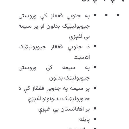
په جنوبي قفقاز کې وروستی
جیوپولېټیک بدلون او پر سیمه
یې اغېزې
د جنوبي قفقاز جیوپولېټیک
اهمیت
په سیمه کې وروستی
جیوپولېټک بدلون
پر سیمه په جنوبي قفقاز کې د
جیوپولېټیک بدلونونو اغېزې
پر افغانستان یې اغېزې
پايله