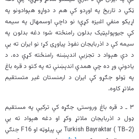
ټکي د تاریخ په اوږدو کې هم د دواړو هېوادونو په
اړیکو منفي اغیزه کړې؛ نو داچې اوسمهال په سیمه
کې جیوپولېټیک بدلون رامنځته شو؛ دغه بدلون په
سیمه کې د اذربایجان نفوذ پیاوړی کړ؛ نو ایران ته یې
د دې هېواد د تجزیې اندېښنه رامنځته کړې ده. د
یادونې وړ ده چې همدې اندېښنې ته په کتو د قره باغ
په ټولو جګړو کې ایران د ارمنستان غیر متستقیم
ملاتړ کاوه.
۳ ـ د قره باغ وروستۍ جګړه کې ترکیې په مستقیم
ډول د اذربایجان ملاتړ وکړ او دغه هېواد ته یې
Turkish Bayraktar ( TB-2) بې پیلوټه او F16 جنګي