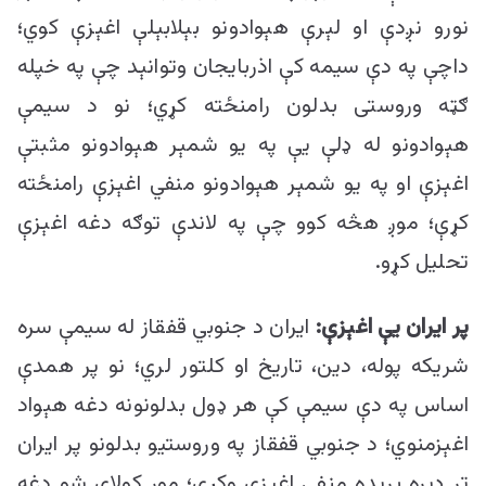
نورو نږدې او لېرې هېوادونو بېلابېلې اغېزې کوي؛
داچې په دې سیمه کې اذربایجان وتوانېد چې په خپله
ګټه وروستی بدلون رامنځته کړي؛ نو د سیمې
هېوادونو له ډلې یې په یو شمېر هېوادونو مثبتې
اغېزې او په یو شمېر هېوادونو منفي اغېزې رامنځته
کړې؛ موږ هڅه کوو چې په لاندې توګه دغه اغېزې
تحلیل کړو.
پر ایران یې اغېزې:
ایران د جنوبي قفقاز له سیمې سره
شریکه پوله، دین، تاریخ او کلتور لري؛ نو پر همدې
اساس په دې سیمې کې هر ډول بدلونونه دغه هېواد
اغېزمنوي؛ د جنوبي قفقاز په وروستیو بدلونو پر ایران
تر ډیره بریده منفي اغېزې وکړي؛ موږ کولای شو دغه