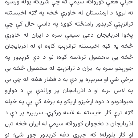
خپلې هغې کورواکه سیمې ته چې شریکه پوله ورسره
نه لري؛ د ارمنستان له خاورې څخه په ګټه اخېستنه
ترانزېټې کرېډور رامنځته کوي؛ په داسې حال کې چې
پخوا اذربایجان دغې سیمې سره د ایران له خاورې
څخه په ګټه اخیستنه ترانزېټ کاوه او له اذربایجان
څخه یې محصول ترلاسه کوه؛ نو د دې کرېډور په
جوړېدو سره به ایران د ترانزېټ له محصول څخه بې
برخې شي او سربېره پر دې به د فشار هغه اله چې یې
په لاس لرله او د اذربایجان پر وړاندې یې د دواړو
هېوادونو د دوه اړخیزو اړیکو په برخه کې یې په خپله
ګټه ترې کار اخیسته له لاسه ورکړي. سربیره پر دې د
اذربایجان د نخچوان کورواکه سیمې له ایران څخه تېل
او ګاز پلورله؛ که چېرې دغه کرېډور جوړ شي؛ نو