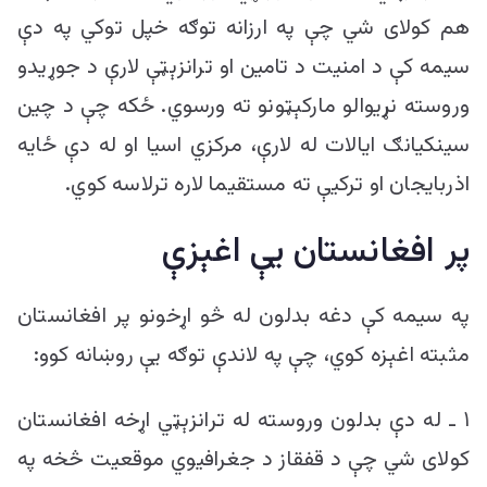
هم کولای شي چې په ارزانه توګه خپل توکي په دې
سیمه کې د امنیت د تامین او ترانزېټې لارې د جوړیدو
وروسته نړیوالو مارکېټونو ته ورسوي. ځکه چې د چین
سینکیانګ ایالات له لارې، مرکزي اسیا او له دې ځایه
اذربایجان او ترکیې ته مستقیما لاره ترلاسه کوي.
پر افغانستان یې اغېزې
په سیمه کې دغه بدلون له څو اړخونو پر افغانستان
مثبته اغېزه کوي، چې په لاندې توګه یې روښانه کوو:
۱ ـ له دې بدلون وروسته له ترانزېټي اړخه افغانستان
کولای شي چې د قفقاز د جغرافیوي موقعیت څخه په