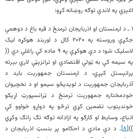
اغېزې په لاندې توګه روښانه کړو:
۱ ـ د ارمنستان او اذربایجان ترمنځ د قره باغ د دوهمې
جګړې وروسته په ۲۰۲۰ کال د اوربند هوکړه لیک
لاسلیک شو؛ د دې هوکړې په ۹ ماده کې راغلي دي ((
په سیمه کې به ټولې اقتصادي او ترانزېټې لارې بېرته
پرانېستل کېږي، د ارمنستان جمهوریت باید د
آذربایجان جمهوریت د لویدیځو سیمو او د نخچیوان
خودمختاره جمهوریت ترمنځ د ټرانسپورټ اړیکو
خوندیتوب تضمین کړي ترڅو په دواړو خواوو کې
اتباع، وسایط او کارګو په ازادانه توګه تګ راتګ وکړي
))
[۸]
. د دې مادې د احکامو پر بنسټ اذربایجان د