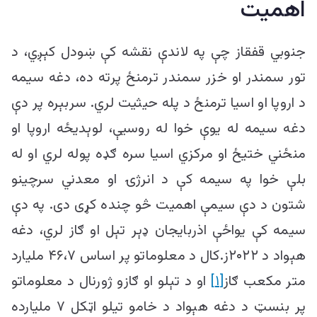
اهمیت
جنوبي قفقاز چې په لاندې نقشه کې ښودل کېږي، د
تور سمندر او خزر سمندر ترمنځ پرته ده، دغه سیمه
د اروپا او اسیا ترمنځ د پله حیثیت لري. سربېره پر دې
دغه سیمه له یوې خوا له روسیې، لوېدیځه اروپا او
منځني ختیځ او مرکزي اسیا سره ګډه پوله لري او له
بلې خوا په سیمه کې د انرژۍ او معدني سرچینو
شتون د دې سیمې اهمیت څو چنده کړی دی. په دې
سیمه کې یواځې اذربایجان ډېر تېل او ګاز لري، دغه
هېواد د ۲۰۲۲ز.کال د معلوماتو پر اساس ۴۶،۷ ملیارد
متر مکعب ګاز
[۱]
او د تېلو او ګازو ژورنال د معلوماتو
پر بنسټ د دغه هېواد د خامو تیلو اټکل ۷ ملیارده