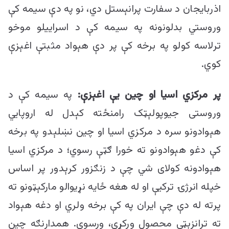
اذربایجان د سفارت پرانېستل دي، نو په دې سیمه کې
وروستي بدلونونه په سیمه کې د اسراییلو موخو
ترلاسه کولو په برخه کې پر دې هېواد مثبتې اغېزې
کوي.
پر مرکزي اسیا او چین یې اغېزې:
په سیمه کې د
وروستی جیوپولېټک رامنځته کېدل له اروپايي
هېوادونو سره د مرکزي اسیا او چین نښلېدو په برخه
کې دغو هېوادونو ته خورا ګټې رسوي؛ د مرکزي اسیا
هېوادونه کولای شي چې د زنګزور کرېدور پر اساس
خپله انرژۍ ترکیې او له هغه ځایه نړیوالو مارکېټونو ته
پرته له دې چې ایران په کې برخه ولري او دغه هېواد
ته ترانزېټي محصول ورکړي، ورسوي. همدارنګه چین