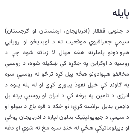
پایله
د جنوبي قفقاز (اذربایجان، ارمنستان او ګرجستان)
سیمې جغرافیوي موقعیت ته د لوېدیځو او اروپايي
هېوادونو پاملرنه هغه مهال لا زیاته شوه چې د
روسیه د اوکراین په جګړه کې ښکیله شوه، د روسیې
مخالفو هېوادونو هڅه پیل کړه ترڅو له روسیې سره
په ګاونډ کې خپل نفوذ پیاوړی کړي او له بله پلوه د
انرژۍ د تامین په برخه کې د ایران او روسیې پرته بل
ډاډمن بدیل ترلاسه کړي؛ نو ځکه د قره باغ د نیولو او
د سیمې د جیوپولېټیک بدلون لپاره د اذربایجان پوځي
او ډیپلوماتیکې هڅې له خنډ سره مخ نه شوې او دغه