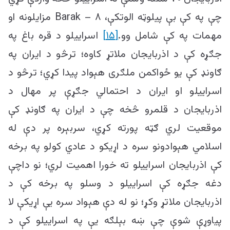
چې په کې بې پیلوټه الوتکې، Barak – ۸ مزایلونه او
مهمات په کې شامل وو.
[۱۵]
اسراییلو د قره باغ په
جګړه کې د اذربایجان ملاتړ کاوه؛ ترڅو د ایران په
ګاونډ کې یو ځواکمن ملګری هېواد پیدا کړي؛ ترڅو د
اسراییلو او ایران د احتمالي جګړې پر مهال د
اذربایجان د قلمرو څخه چې د ایران په ګاونډ کې
موقعیت لري ګټه پورته کړي، سربېره پر دې له
اسلامي هېوادونو سره د اړیکو د عادي کولو په برخه
کې اذربایجان اسراییلو ته خورا اهمیت لري؛ نو داچې
دغه جګړه کې اسراییلو د وسلو په برخه کې د
اذربایجان ملاتړ وکړ؛ نو له دې هېواد سره یې اړیکې لا
پیاوړې شوې چې ښه بېلګه یې په اسراییلو کې د