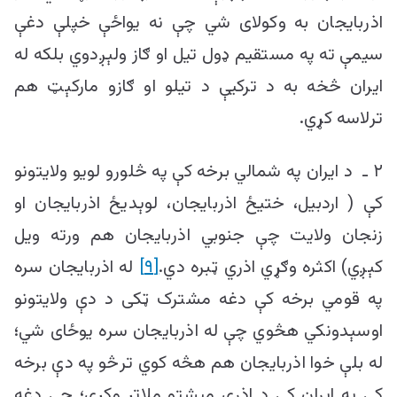
اذربایجان به وکولای شي چې نه یواځې خپلې دغې
سیمې ته په مستقیم ډول تیل او ګاز ولېږدوي بلکه له
ایران څخه به د ترکیې د تیلو او ګازو مارکېټ هم
ترلاسه کړي.
۲ ـ د ایران په شمالي برخه کې په څلورو لویو ولایتونو
کې ( اردبیل، ختیځ اذربایجان، لوېدیځ اذربایجان او
زنجان ولایت چې جنوبي اذربایجان هم ورته ویل
کېږي) اکثره وګړي اذري ټبره دي.
[۹]
له اذربایجان سره
په قومي برخه کې دغه مشترک ټکی د دې ولایتونو
اوسېدونکي هڅوي چې له اذربایجان سره یوځای شي؛
له بلې خوا اذربایجان هم هڅه کوي ترڅو په دې برخه
کې په ایران کې د اذري میشتو ملاتړ وکړي؛ چې دغه