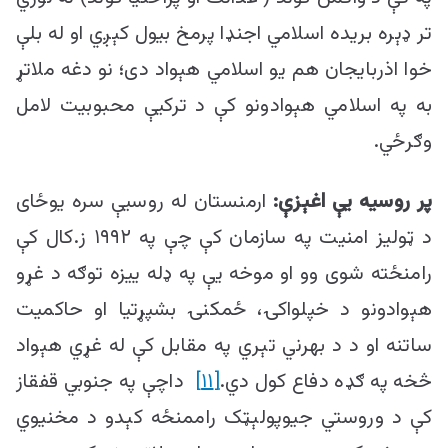
تر ډېره بریده اسلامي اجنډا پرمخ بیول کېږي او له بلې
خوا اذربایجان هم یو اسلامي هېواد دی؛ نو دغه ملاتړ
به په اسلامي هېوادونو کې د ترکیې محبوبیت لامل
وګرځي.
پر روسیه یې اغېزې:
ارمنستان له روسیې سره یوځای
د ټولیز امنیت په سازمان کې چې په ۱۹۹۲ ز.کال کې
رامنځته شوی وو او موخه یې په ډله ییزه توګه د غړو
هېوادونو د خپلواکۍ، ځمکنۍ بشپړتیا او حاکمیت
ساتنه او د د بهرني تېري په مقابل کې له غړي هېواد
څخه په ګډه دفاع کول دي.
[۱۱]
داچې په جنوبي قفقاز
کې د وروستي جیوپولېټک راممنځه کېدو د مخنیوي