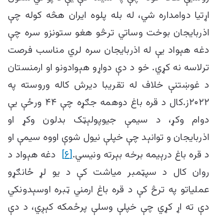
اړتیا دوامداره شي، له بله پلوه ایران هڅه کوله چې
اذربایجان بوخت وساتي ترڅو هغو ستونزو سره چې
دغه هېواد یې له اذربایجان سره لري مناسب فرصت
ترلاسه نه کړي. خو د دې دواړو هېوادونو او ارمنستان
د غوښتنې خلاف له تقریبا دیرش کاله وروسته په
۲۰۲۲ز.کال د قره باغ دوهمه جګړه چې ۴۴ ورځې یې
دوام وکړ، د سیمې جیوپولېټک بدلون وکړ او
اذربایجان و توانېد چې خپلې نیول شوې اووه سیمې او
د قره باغ درېیمه برخه بېرته ونیسي.
[۶]
دغه هېواد د
روان کال د سپټمبر میاشت کې د یو لړ ځانګړو
عملیاتو په ترڅ کې د قره باغ ارمني ټبره اوسېدونکي
دې ته اړ کړي چې خپلې وسلې پرځمکه کېږي، د دې