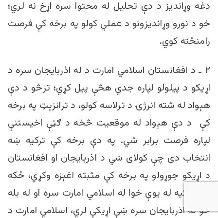
دغه وړاندیز د دې تحلیل له محتوا سره اړخ نه لري؛
خو د نورو وړاندیزونو د عملي کولو په برخه کې فرصت
رامنځته کوي.
۲ ـ د افغانستان اسلامي امارت د له اذربایجان سره د
اړیکو د پیلولو لپاره جدي هڅې پیل کړي؛ ترڅو د دې
هېواد له شته انرژۍ د ترلاسه کولو، د ترانزېټ په برخه
کې د دې هېواد له موقعیت څخه د ګټې اخیستنې
لپاره فرصت برابر شي. په دې برخه کې ترکیه ښه
انتخاب دی چې کولای شي د اذربایجان او افغانستان
د اړیکو جوړولو په برخه کې مثبته اغېزه وکړي، ځکه
چې ترکیه له یوې خوا له اسلامي امارت سره او له بله
خو له اذربایجان سره ښې اړیکې لري، اسلامي امارت د