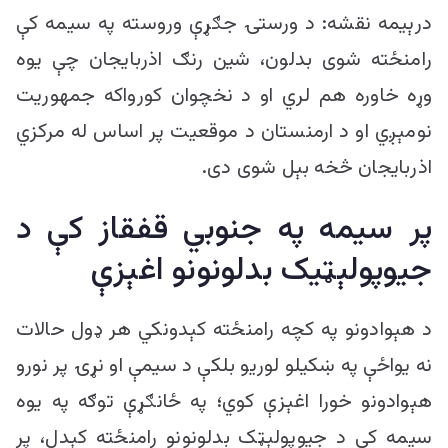
درېیمه نقشه: د ورستۍ جګړې وروسته په سیمه کې
رامنځته شوی بدلون، شین رنګ اذربایجان چې یوه
وړه خاوره هم لري او د نخچوان کورواکه جمهوریت
نومېږي او د ارمنستان د موقعیت پر اساس له مرکزي
اذربایجان څخه بېل شوی دی.
پر سیمه په جنوبي قفقاز کې د
جیوپولېټیک بدلونونو اغېزې
د هېوادونو په کچه رامنځته کېدونکي هر ډول حالات
نه یواځې په ښکیلو لوریو بلکې د سیمې او نړۍ پر نورو
هېوادونو خورا اغېزې کوي؛ په ځانګړې توګه په یوه
سیمه کې د جیوپولېټک بدلونونو رامنځته کېدل، پر