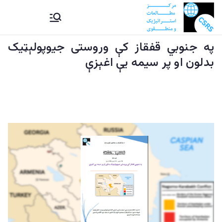
Ski
CSRS |
مرکز مطالعات استراتیژيک و
t
منطقوی دستراتېژیکو او
conten
په جنوبي قفقاز کې وروستی جیوپولېټیک
مرکز
سیمه ییزو څېړنو مرکز
بدلون او پر سیمه یې اغېزې
مطالعات
استراتیژيک
و منطقوی |
د
ستراتېژیکو
او سیمه