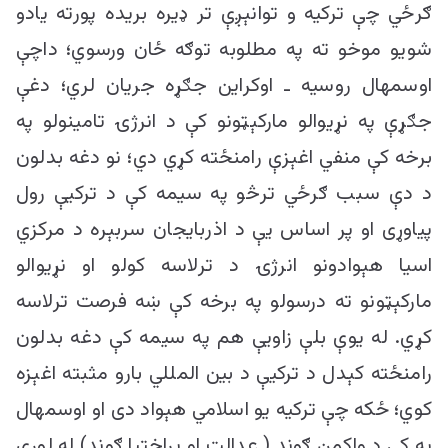
ګرځي چې ترکیه و توانېږې تر ډیره بریده پورته یادو
شویو موخو ته په مطلوبه توګه ځان ورسوي؛ داچې
اوسمهال روسیه ـ اوکراین جګړه جریان لري؛ دغې
جګړې په نړیوالو مارکېټونو کې د انرژۍ تامینولو په
برخه کې منفي اغېزې رامنځته کړي دي؛ نو دغه بدلون
د دې سبب ګرځي ترڅو په سیمه کې د ترکیې رول
پیاوړی او پر اساس یې د اذربایجان سربېره د مرکزي
اسیا هېوادونو انرژۍ د ترلاسه کولو او نړیوالو
مارکېټونو ته درسولو په برخه کې ښه فرصت ترلاسه
کړي. له یوې بلې زاویې هم په سیمه کې دغه بدلون
رامنځته کېدل د ترکیې د بین المللي بارو مثبته اغېزه
کوي؛ ځکه چې ترکیه یو اسلامي هېواد دی او اوسمهال
په کې د واکمن ګوند ( عدالت او پراختیا ګوند) له لوري