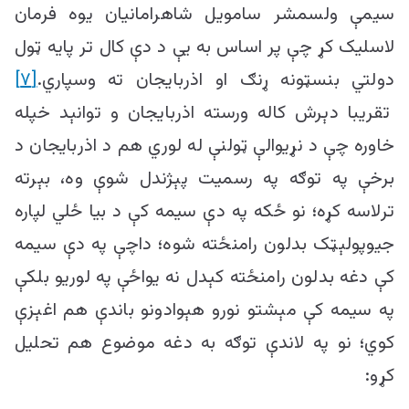
سیمې ولسمشر سامویل شاهرامانیان یوه فرمان
لاسلیک کړ چې پر اساس به یې د دې کال تر پایه ټول
دولتي بنسټونه ړنګ او اذربایجان ته وسپاري.
[۷]
تقریبا دېرش کاله ورسته اذربایجان و توانېد خپله
خاوره چې د نړیوالې ټولنې له لوري هم د اذربایجان د
برخې په توګه په رسمیت پېژندل شوې وه، بېرته
ترلاسه کړه؛ نو ځکه په دې سیمه کې د بیا ځلي لپاره
جیوپولېټک بدلون رامنځته شوه؛ داچې په دې سیمه
کې دغه بدلون رامنځته کېدل نه یواځې په لوریو بلکې
په سیمه کې مېشتو نورو هېوادونو باندې هم اغېزې
کوي؛ نو په لاندې توګه به دغه موضوع هم تحلیل
کړو: