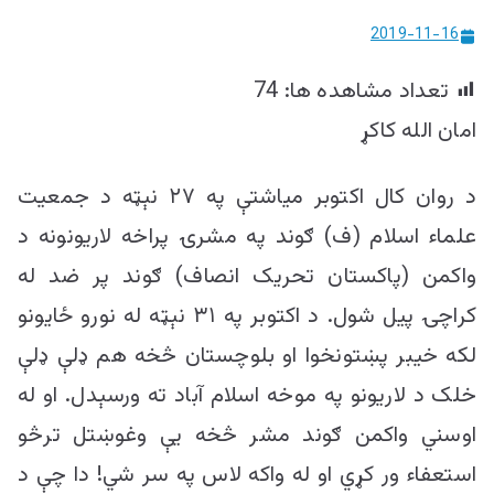
ییزو څېړنو
2019-11-16
مرکز
تعداد مشاهده ها:
74
امان الله کاکړ
د روان کال اکتوبر میاشتې په ۲۷ نېټه د جمعیت
علماء اسلام (ف) ګوند په مشرۍ پراخه لاریونونه د
واکمن (پاکستان تحریک انصاف) ګوند پر ضد له
کراچۍ پیل شول. د اکتوبر په ۳۱ نېټه له نورو ځایونو
لکه خیبر پښتونخوا او بلوچستان څخه هم ډلې ډلې
خلک د لاریونو په موخه اسلام آباد ته ورسېدل. او له
اوسني واکمن ګوند مشر څخه یې وغوښتل ترڅو
استعفاء ور کړي او له واکه لاس په سر شي! دا چې د