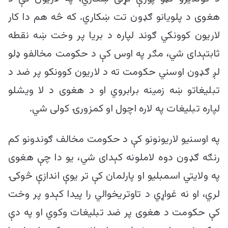
هغوی د پلویانو ګډون تت ښکاري. که څه هم دا کار
لاریون کوونکي ګوند لپاره د بریا پر وخت ښه نقطه
ثابتېدای شي، مګر په اوس کې د حکومت مخالفو ډلو
لږ ګډون اوسني حکومت ته د لاریون کوونکو پر ضد د
تبلیغاتو ښه زمینه برابروي او د هغوی د لا ویشلو
لپاره تبلیغات په لاره اچول او کمزورۍ کولی شي.
په اوسنيو لاریونونو کې د حکومت مخالف ګوندونو کم
رنګه ګډون دوه لاملونه کېدای شي، یو دا چې هغوی
په ولایتي اسمبلیو او پارلمان کې تر یوې اندازې څوکۍ
لري، او نه غواړي د تاوتریخوالي را پیدا کېدو پر وخت
کې حکومت د هغوی پر ضد تبلیغات وکوي او په دې