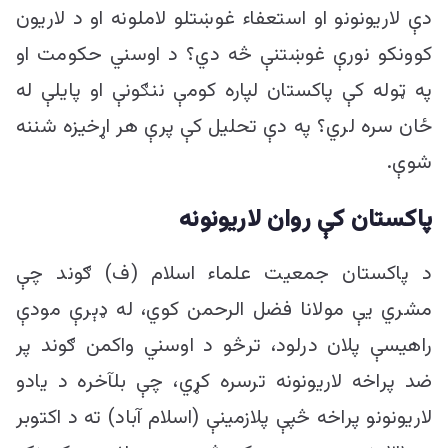
دې لاریونونو او استعفاء غوښتلو لاملونه او د لاريون
کوونکو نورې غوښتنې څه دي؟ د اوسني حکومت او
په ټوله کې پاکستان لپاره کومې ننګونې او پایلې له
ځان سره لري؟ په دې تحلیل کې پرې هر اړخیزه شننه
شوې.
پاکستان کې روان لاریونونه
د پاکستان جمعیت علماء اسلام (ف) ګوند چې
مشري یې مولانا فضل الرحمن کوي، له ډېرې مودې
راهیسې پلان درلود، ترڅو د اوسني واکمن ګوند پر
ضد پراخه لاریونونه ترسره کړي، چې بلآخره د یادو
لاریونونو پراخه څپې پلازمینې (اسلام آباد) ته د اکتوبر