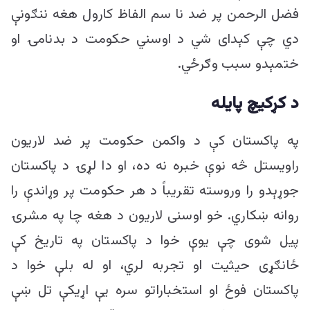
فضل الرحمن پر ضد نا سم الفاظ کارول هغه ننګونې
دي چې کېدای شي د اوسني حکومت د بدنامۍ او
ختمېدو سبب وګرځي.
د کړکیچ پایله
په پاکستان کې د واکمن حکومت پر ضد لاریون
راویستل څه نوې خبره نه ده، او دا لړۍ د پاکستان
جوړېدو را وروسته تقریباً د هر حکومت پر وړاندې را
روانه ښکاري. خو اوسنی لاریون د هغه چا په مشرۍ
پیل شوی چې یوې خوا د پاکستان په تاریخ کې
ځانګړی حیثیت او تجربه لري، او له بلې خوا د
پاکستان فوځ او استخباراتو سره یې اړیکې تل ښې