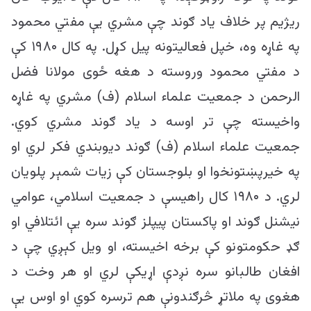
ریژیم پر خلاف یاد ګوند چې مشري یې مفتي محمود
په غاړه وه، خپل فعالیتونه پیل کړل. په کال ۱۹۸۰ کې
د مفتي محمود وروسته د هغه ځوی مولانا فضل
الرحمن د جمعیت علماء اسلام (ف) مشري په غاړه
واخیسته چې تر اوسه د یاد ګوند مشري کوي.
جمعیت علماء اسلام (ف) ګوند دیوبندي فکر لري او
په خیرپښتونخوا او بلوجستان کې زیات شمېر پلویان
لري. د ۱۹۸۰ کال راهیسې د جمعیت اسلامي، عوامي
نیشنل ګوند او پاکستان پیپلز ګوند سره یې ائتلافي او
ګډ حکومتونو کې برخه اخیسته، او ویل کېږي چې د
افغان طالبانو سره نږدې اړیکې لري او هر وخت د
هغوی په ملاتړ څرګندونې هم ترسره کوي او اوس یې