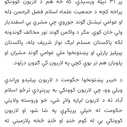
پر ۳۱ نېټه ورسېدې. که څه هم د لاریون کوونکو
پراخه کچه د جمعیت علماء اسلام فضل الرحمن ډله
او عوامي نیشنل ګوند جوړوي چې مشري یې اسفندیار
ولي خان کوي. مګر د واکمن ګوند نور مخالف ګوندونه
لکه پاکستان مسلم لیګ نواز شریف ډله، پاکستان
پیپلیز پارټي او پښتونخوا ملي عوامي ګوند مشران او
پلویان هم تر یوې کچې په لاریون کې ګډون درلود.
د خیبر پښتونخوا حکومت د لاریون پیلېدو وړاندې
ویلي وو، چې لاریون کوونکي به پرېنږدې ترڅو اسلام
آباد ته د لاریون لپاره ولاړ شي، خو وروسته ولایتي
حکومت له خپلې پرېکړې په شا شو، او لاریون
کوونکي بې له کوم خنډ او ځنډ څخه پلازمینې ته