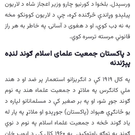
ورسېدل. بلخوا د کورنیو چارو وزیر اعجاز شاه د لاریون
پیلېدو وړاندې څرګنده کړه، چې د لاریون کوونکو مخه
به نه ډب کوي، او د هغوی د آسانۍ په خاطر به هر راز
قانوني مرسته ترسره کوي.
د پاکستان جمعیت علمای اسلام ګوند لنډه
پېژندنه
په کال ۱۹۱۹ کې د انګریزانو استعمار پر ضد او د هند
ملي کانګرس په ملاتړ د جمعیت علماء هند په نوم
ګوند جوړ شو، او په بر صغیر کې د مسلمانانو لپاره د
یو ځانګړي هېواد (پاکستان) جوړېدو او ملاتړ په پار له
یاد ګوند څخه د جمعیت علماء اسلام په نوم د نوي
ګوند په توګه راوټوکېد. په ۱۹۶۰ کال کې د ایوب خان