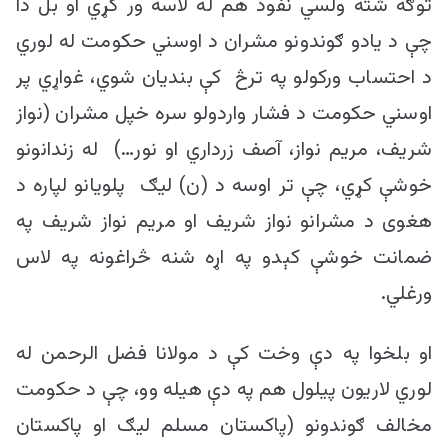
توګه شته ولسي نفوذ هم له لاسه ور کړي او بل دا
چې د یادو ګوندونو مشران د اوسني حکومت له لوري
د احتساب ورکولو په ترڅ کې بندیان شوي، غواړي پر
اوسني حکومت د فشار واردولو سره خپل مشران (نواز
شریف، مریم نواز، آصف زرداري او نور…) له زندانونو
خوشې کړي، چې تر اوسه د (ن) لیګ پلویانو لپاره د
هغوی د مشرانو نواز شریف او مریم نواز شریف په
ضمانت خوشې کېدو په اړه شنه څراغونه په لاس
ورغلي.
او بلخوا په دې وخت کې د مولانا فضل الرحمن له
لوري لاریون پیلول هم په دې هیله وو، چې د حکومت
مخالف ګوندونو (پاکستان مسلم لیګ او پاکستان