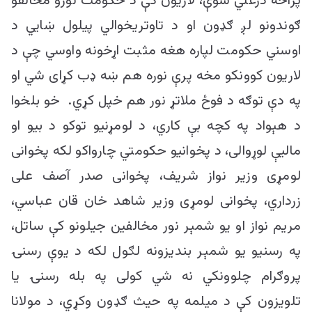
پراخه درغلي شوې، لاریون کې د حکومت نورو مخالفو
ګوندونو لږ ګډون او د تاوتریخوالي پیلول ښايي د
اوسني حکومت لپاره هغه مثبت اړخونه واوسي چې د
لاریون کوونکو مخه پرې نوره هم ښه ډب کړای شي او
په دې توګه د فوځ ملاتړ نور هم خپل کړي. خو بلخوا
د هېواد په کچه بې کاري، د لومړنیو توکو د بیو او
مالیې لوړوالی، د پخوانیو حکومتي چارواکو لکه پخوانی
لومړی وزیر نواز شریف، پخوانی صدر آصف علی
زرداري، پخوانی لومړی وزیر شاهد خان قان عباسي،
مریم نواز او یو شمېر نور مخالفین جیلونو کې ساتل،
په رسنیو یو شمېر بندیزونه لګول لکه د یوې رسنۍ
پروګرام چلوونکي نه شي کولی په بله رسنۍ یا
تلویزون کې د میلمه په حیث ګډون وکړي، د مولانا