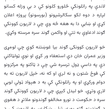
لاندې په راتلونکې څلورو کلونو کې د بې وزله کسانو
لپاره د دوه لکو سکالرشپونو (بورسونو) پروژه اعلان
کړې او ښايي دا به هغه څه وي چې د لاریون کوونکي
ګوند ادعاوې به تتې او واکمن ګوند سره مرسته وکړي.
خو لاریون کوونکی ګوند بیا غوښتنه کوي چې لومړی
وزیر عمران خان دې استعفاء ور کړي او نوې ټولټاکنې
دې په داسې ډول ترسره شي چې د ټاکنو په مرکزونو
کې فوځ شتون و نه لري او که نه، خپل لاریون ته به
دوام ورکړي او په راتلونکې کې به د هېواد ټولې لویې
لارې وتړي. خو لیدل کېږي چې د لاریون کوونکي ګوند
سره د حکومت د نورو مخالفو ګوندونو ملاتړ د هغوی
د ګوندیزو ګټو پورې تړلی ښکاري، په لاریون کې د