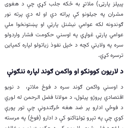
پیپلز پارټۍ) ملاتړ به ځکه جلب کړي چې د هغوی
مشران په جیلونو کې پراته دي او له دې پرته نور
ګوندونه لکه عوامي نیشنل پارټي او پښتونخوا ملي
عوامي پارټي غواړي په اوسني حکومت فشار واردولو
سره په ولایتي کچه د خپل نفوذ زیاتولو لپاره کمپاین
ترسره کړي.
د لاریون کوونکو او واکمن ګوند لپاره ننګونې
د اوسني واکمن ګوند سره د فوځ ملاتړ، د نویو
اقتصادي پروژو پیلول، د مولانا فضل الرحمن له لوري
د فوځي ادارو پر ضد هغه څرګندونې چې تور پورې
کوي چې په تېرو ټولټاکنو کې د ادارو (فوځ) په مرسته