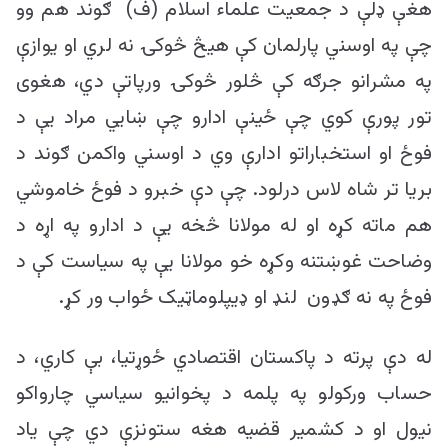
هغې ډلې د جمعیت علماء اسلام (ف) ګوند هم وو
چې په اوسني پارلمان کې هیڅ څوکۍ نه لري او یوازې
په مشرانو جرګه کې څلور څوکۍ ورپاتې دي، هغوی
تور پورې کوي چې ځینې ادارو چې ښایي مراد یې د
فوځ او استخباراتو ادارې وي د اوسني واکمن ګوند د
بریا تر شاه لاس درلود. چې دې خبرو د فوځ خاموشي
هم ماته کړه او له مولانا څخه یې د ادارو په اړه د
وضاحت غوښتنه وکړه خو مولانا یې په سیاست کې د
فوځ په نه ګډون لنډ او ډیپلوماټیک ځواب ور کړ.
له دې پرته د پاکستان اقتصادي ځوړتیا، بې کاري، د
حساب ورکولو په پلمه د پخوانیو سیاسي چارواکو
نیول او د کشمیر قضیه هغه ستونزې دي چې یاد