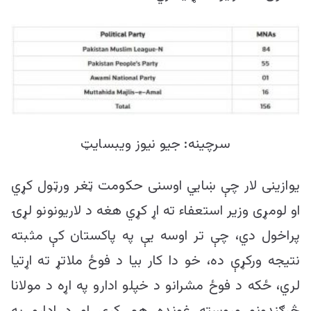
سرچینه: جیو نیوز ویبسایټ
یوازینی لار چې ښايي اوسنی حکومت ټغر ورټول کړي
او لومړی وزیر استعفاء ته اړ کړي هغه د لاریونونو لړۍ
پراخول دي، چې تر اوسه یې په پاکستان کې مثبته
نتیجه ورکړې ده، خو دا کار بیا د فوځ ملاتړ ته اړتیا
لري، ځکه د فوځ مشرانو د خپلو ادارو په اړه د مولانا