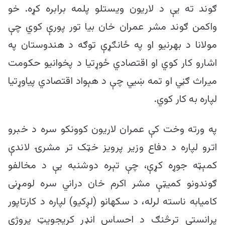
ګوند ته یې د لاریون ویستلو پلمه برابره کړه. خو
واکمن ګوند مشر عمران خان بیا تور پورې کوي چې
مولانا د بهرنیو او په ځانګړې توګه د هندوستان په
اشارو کار کوي او اقتصادي ځوړتیا د پخوانیو حکومت
میراث ګڼي او تمه ښيي چې د هېواد اقتصادي پیاوړتیا
لپاره به کار کوي.
په ورته وخت کې عمران لاریون کوونکو سره د خبرو
اترو لپاره د دفاع وزیر پرویز خټک تر مشرۍ لاندې
کمېټه جوړه کړې، چې تېره دوشنبه یې د مخالفو
ګوندونو کمیټې مشر اکرم خان دراني سره لومړنی
کامیابه ناسته لرله، د سکهانو (لږکیو) لپاره د کارتاپور
پرانستې ترڅنګ د احساس انډر کریجویټ پروژې