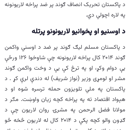
د پاکستان تحریک انصاف ګوند پر ضد پراخه لاریونونه
په لاره اچولي دي.
د اوسنیو او پخوانیو لاریونونو پرتله
د پاکستان مسلم لیګ ګوند پر ضد د اوسني واکمن
ګوند ۲۰۱۴ کال پراخه لاریونونه چې شاوخوا ۱۲۶ ورځې
یې دوام وکړ، او په ترڅ کې یې د وخت واکمن ګوند
مشر او لومړی وزیر (نواز شریف) له دندې لرې کړ . د
پاکستان په ملي تلویزون حمله ترسره شوه او د
هېواد اقتصاد ته په پراخه کچه زیان واوښت. مګر د
مولانا فضل الرحمن په مشرۍ روان لاریون چې د
ګډون والو کچه پکې د ۲۰۱۴ کال له لاریون څخه څو