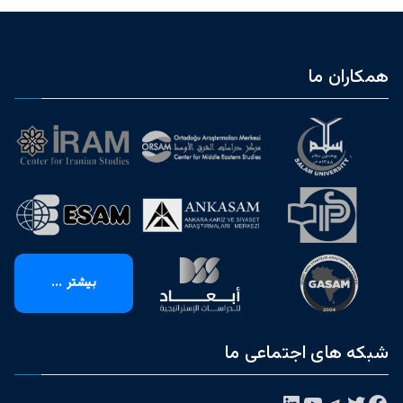
همکاران ما
بیشتر ...
شبکه های اجتماعی ما
فیس‌بوک
توییتر
تلگرام
یوتیوب
لینکداین