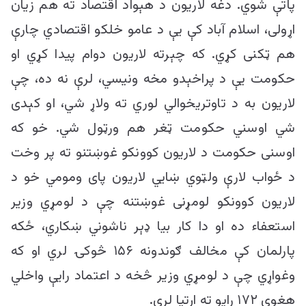
پاتې شوي. دغه لاریون د هېواد اقتصاد ته هم زیان
اړولی، اسلام آباد کې یې د عامو خلکو اقتصادي چارې
هم ټکنی کړي. که چېرته لاریون دوام پیدا کړي او
حکومت یې د پراخېدو مخه ونیسي، لرې نه ده، چې
لاریون به د تاوتریخوالي لوري ته ولاړ شي، او کېدی
شي اوسني حکومت ټغر هم ورټول شي. خو که
اوسنی حکومت د لاریون کوونکو غوښتنو ته پر وخت
د ځواب لارې ولټوي ښایي لاریون پای ومومي خو د
لاریون کوونکو لومړنی غوښتنه چې د لومړي وزیر
استعفاء ده او دا کار بیا ډېر ناشوني ښکاري، ځکه
پارلمان کې مخالف ګوندونه ۱۵۶ څوکۍ لري او که
وغواړي چې د لومړي وزیر څخه د اعتماد رایې واخلي
هغوی ۱۷۲ رایو ته اړتیا لري.