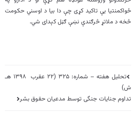
څرګندونو وروسته غونډه هم کړې او د ادارو په
ځواکمنتیا یې تاکید کړی چې دا بیا د اوسني حکومت
څخه د ملاتړ څرګندې نښې ګڼل کېدای شي.
راهبری
تحليل هفته – شماره:‌ ۳۲۵ (۲۲ عقرب ۱۳۹۸ هـ
نوشته
ش)
تداوم جنایات جنگی توسط مدعیان حقوق بشر