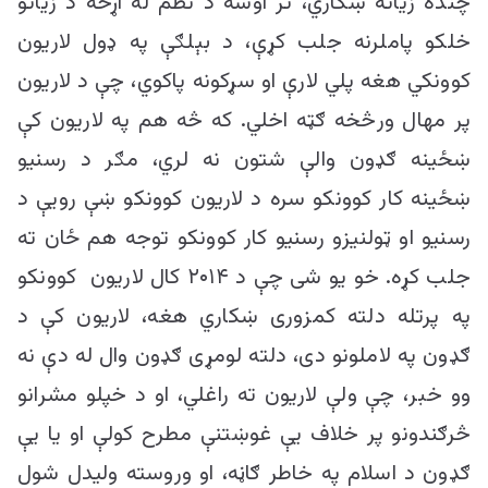
چنده زیاته ښکاري، تر اوسه د نظم له اړخه د زیاتو
خلکو پاملرنه جلب کړې، د بېلګې په ډول لاریون
کوونکي هغه پلي لارې او سړکونه پاکوي، چې د لاریون
پر مهال ورڅخه ګټه اخلي. که څه هم په لاریون کې
ښځینه ګډون والې شتون نه لري، مګر د رسنیو
ښځینه کار کوونکو سره د لاریون کوونکو ښې رویې د
رسنیو او ټولنیزو رسنیو کار کوونکو توجه هم ځان ته
جلب کړه. خو یو شی چې د ۲۰۱۴ کال لاریون کوونکو
په پرتله دلته کمزوری ښکاري هغه، لاریون کې د
ګډون په لاملونو دی، دلته لومړی ګډون وال له دې نه
وو خبر، چې ولې لاریون ته راغلي، او د خپلو مشرانو
څرګندونو پر خلاف یې غوښتنې مطرح کولې او یا یې
ګډون د اسلام په خاطر ګاڼه، او وروسته ولیدل شول