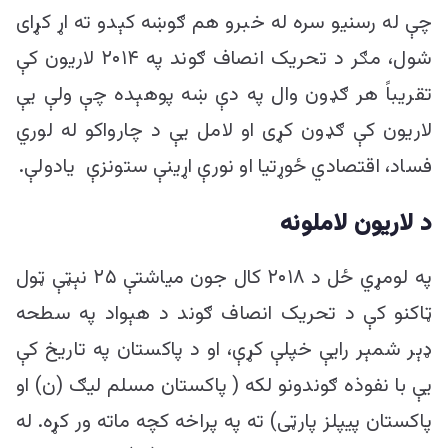
چې له رسنیو سره له خبرو هم ګوښه کېدو ته اړ کړای
شول، مګر د تحریک انصاف ګوند په ۲۰۱۴ لاریون کې
تقریباً هر ګډون وال په دې ښه پوهېده چې ولې یې
لاریون کې ګډون کړی او لامل یې د چارواکو له لوري
فساد، اقتصادي ځوړتیا او نورې اړینې ستونزې یادولې.
د لاريون لاملونه
په لومړي ځل د ۲۰۱۸ کال جون میاشتې ۲۵ نېټې ټول
ټاکنو کې د تحریک انصاف ګوند د هېواد په سطحه
ډېر شمېر رایې خپلې کړې، او د پاکستان په تاریخ کې
یې با نفوذه ګوندونو لکه ( پاکستان مسلم لیګ (ن) او
پاکستان پیپلز پارټی) ته په پراخه کچه ماته ور کړه. له