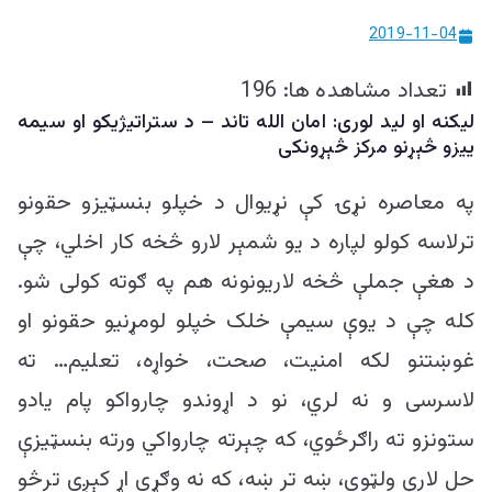
ییزو څېړنو
2019-11-04
مرکز
تعداد مشاهده ها:
196
لیکنه او لید لوری: امان الله تاند – د ستراتيژیکو او سیمه
ییزو څېړنو مرکز څېړونکی
په معاصره نړۍ کې نړیوال د خپلو بنسټیزو حقونو
ترلاسه کولو لپاره د یو شمېر لارو څخه کار اخلي، چې
د هغې جملې څخه لاریونونه هم په ګوته کولی شو.
کله چې د یوې سیمې خلک خپلو لومړنیو حقونو او
غوښتنو لکه امنیت، صحت، خواړه، تعلیم… ته
لاسرسی و نه لري، نو د اړوندو چارواکو پام یادو
ستونزو ته راګرځوي، که چېرته چارواکي ورته بنسټیزې
حل لارې ولټوي، ښه تر ښه، که نه وګړي اړ کېږي ترڅو