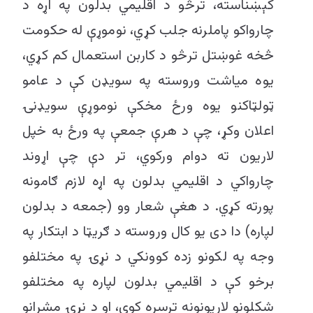
کېښناسته، ترڅو د اقلیمي بدلون په اړه د
چارواکو پاملرنه جلب کړي، نوموړې له حکومت
څخه غوښتل ترڅو د کاربن استعمال کم کړي،
یوه میاشت وروسته په سویډن کې د عامو
ټولټاکنو یوه ورځ مخکې نوموړې سویډنۍ
اعلان وکړ، چې د هرې جمعې په ورځ به خپل
لاریون ته دوام ورکوي، تر دې چې اړوند
چارواکي د اقلیمي بدلون په اړه لازم ګامونه
پورته کړي. د هغې شعار وو (جمعه د بدلون
لپاره) دا دی یو کال وروسته د ګریټا د ابتکار په
وجه په لکونو زده کوونکي د نړۍ په مختلفو
برخو کې د اقلیمي بدلون لپاره په مختلفو
شکلونو لاریونونه ترسره کوي، او د نړۍ مشرانو