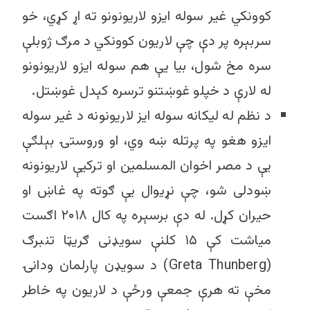
کوونکي غیر سوله ایزو لاریونونو ته اړ کړي، خو
سربېره پر دې چې لاریون کوونکي د مرګ ژوبلې
سره مخ شول، بیا یې هم سوله ایزو لاریونونو
له لارې د خپلو غوښتنو ترسره کېدل غوښتل.
د نظم له لیکانه سوله ایز لاریونونه د غیر سوله
ایزو هغو په پرتله ښه وي، او وروستۍ بېلګې
یې د مصر اخوان المسلمین او ترکیې لاریونونه
ښودلی شو، چې نړیوال یې ګوته په غاښ او
حیران کړل. له دې برسېره په کال ۲۰۱۸ اګست
میاشت کې ۱۵ کلنې سویډنی ګریټا تنبرګ
(Greta Thunberg) د سویډن پارلمان ودانۍ
مخې ته هرې جمعې ورځې د لاریون په خاطر