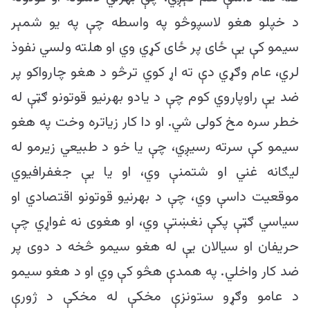
د خپلو هغو لاسپوڅو په واسطه چې په یو شمېر
سیمو کې یې ځای پر ځای کړي وي او هلته ولسي نفوذ
لري، عام وګړي دې ته اړ کوي ترڅو د هغو چارواکو پر
ضد یې راوپاروي کوم چې د یادو بهرنیو قوتونو ګټې له
خطر سره مخ کولی شي. او دا کار زیاتره وخت په هغو
سیمو کې سرته رسیږي، چې یا خو د طبیعي زیرمو له
لیګانه غني او شتمنې وي، او یا یې جغفرافیوي
موقعیت داسې وي، چې د بهرنیو قوتونو اقتصادي او
سیاسي ګټې پکې نغښتې وي، او هغوی نه غواړي چې
حریفان او سیالان یې له هغو سیمو څخه د دوی پر
ضد کار واخلي. په همدې هڅو کې وي او د هغو سیمو
د عامو وګړو ستونزې مخکې له مخکې د ژورې