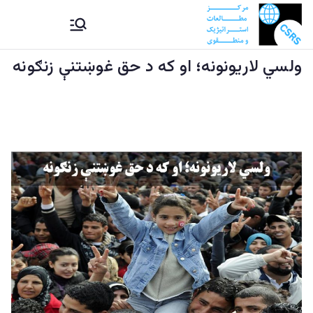
Ski
CSRS |
مرکز مطالعات استراتیژيک و
t
منطقوی دستراتېژیکو او
conten
ولسي لاریونونه؛ او که د حق غوښتنې زنګونه
مرکز
سیمه ییزو څېړنو مرکز
مطالعات
استراتیژيک
و منطقوی |
د
ستراتېژیکو
او سیمه