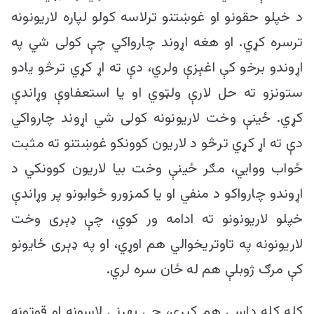
د خپلو حقونو او غوښتنو ترلاسه کولو لپاره لاریونونه
ترسره کړي. او هغه اړوند چارواکي چې کولی شي په
اړوندو برخو کې اغېزې ولري، دې ته اړ کړي ترڅو یادو
ستونزو ته حل لارې ولټوي او یا استعفاوې وړاندې
کړي. ځینې وخت لاریونونه کولی شي اړوند چارواکي
دې ته اړ کړي ترڅو د لاریون کوونکو غوښتنو ته مثبت
ځواب ووايي، مګر ځینې وخت بیا لاریون کوونکي د
اړوندو چارواکو د منفي او یا کمزورو ځوابونو پر وړاندې
خپلو لاریونونو ته ادامه ور کوي، چې ډېری وخت
لاریونونه په تاوتریخوالي هم اوړي، او په ډېری ځایونو
کې مرګ ژوبلې هم له ځان سره لري.
کله کله داسې هم کېږي، چې بهرني لاسونه او قوتونه