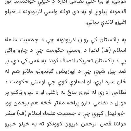
مومي، او بیا ځلې نظامي اداره د خپلې ځواکمنتیا نور
قدمونه پیلوي او په دې توګه ولسي لاریونونه د خپلو
اغیزو لاندې ساتي.
په پاکستان کې روان لاریونونه چې د جمعیت علماء
اسلام (ف) لخوا د اوسني حکومت چې د چارو واګي
یې د پاکستان تحریک انصاف ګوند په لاس کې دي، پر
ضد پیل شوي چې د اپوزیشن ګوندونو ملاتړ هم له
ځان سره لري، او ادعاوې کوي چې اوسنی حکومت د
نظامي ادارې له لوري منځ ته راغلی او د تېرو ټاکنو پر
مهال د نظامي ادارو پراخه ملاتړ څخه هم برخمن وو.
خو لیدل کېږي چې د جمعیت علماء اسلام (ف) مشر
مولانا فضل الرحمن لاریون کوونکو ته په خپلو خبرو