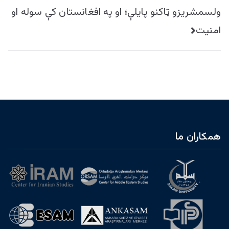
نوشته
ولسمشریزو ټاکنو پایلې؛ او په افغانستان کې سوله او
امنیت
همکاران ما