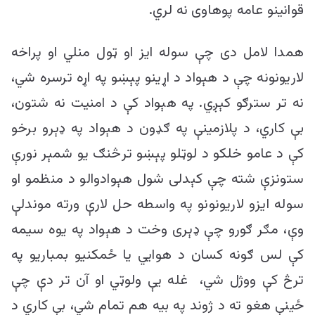
قوانینو عامه پوهاوی نه لري.
همدا لامل دی چې سوله ایز او ټول منلي او پراخه
لاریونونه چې د هېواد د اړینو پېښو په اړه ترسره شي،
نه تر سترګو کېږي. په هېواد کې د امنیت نه شتون،
بې کاري، د پلازمینې په ګډون د هېواد په ډېرو برخو
کې د عامو خلکو د لوټلو پېښو ترڅنګ یو شمېر نورې
ستونزې شته چې کېدلی شول هېوادوالو د منظمو او
سوله ایزو لاریونونو په واسطه حل لارې ورته موندلې
وې، مګر ګورو چې ډېری وخت د هېواد په یوه سیمه
کې لس ګونه کسان د هوايي یا ځمکنیو بمباریو په
ترڅ کې ووژل شي، غله یې ولوټي او آن تر دې چې
ځینې هغو ته د ژوند په بیه هم تمام شي، بې کاري د