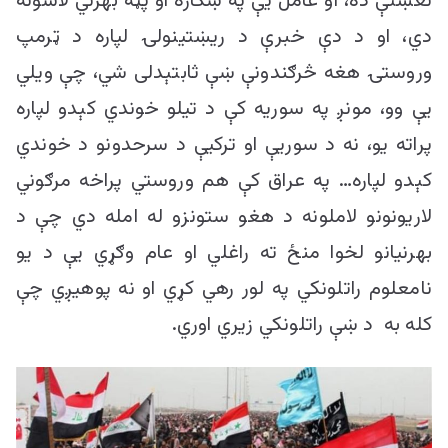
نغښتې ده، او عامل یې په ښکاره او پټه بهرني لاسونه
دي، او د دې خبرې د ریښتینولۍ لپاره د ټرمپ
وروستۍ هغه څرګندونې ښې ثابتېدلی شي، چې ویلي
یې وو، مونږ په سوریه کې د تیلو خوندي کېدو لپاره
پراته یو، نه د سوریې او ترکیې د سرحدونو د خوندي
کېدو لپاره… په عراق کې هم وروستي پراخه مرګوني
لاریونونو لاملونه د هغو ستونزو له امله دي چې د
بهرنیانو لخوا منځ ته راغلي او عام وګړي یې د یو
نامعلوم راتلونکي په لور رهي کړي او نه پوهیږي چې
کله به د ښې راتلونکي زیري اوري.