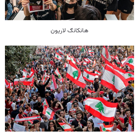
هانکانګ لاریون