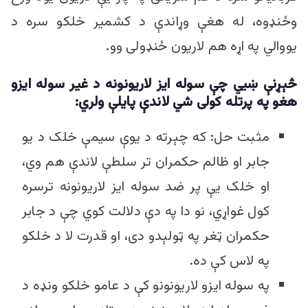
وځنډوه، له هغې وړاندې د کشمیر خلکو سره د
یووالي په اړه هم لاریون ځنډولی وو.
څېړنې ښيي چې سوله ایز لاریونونه د غیر سوله ایزو
هغو په پرتله کولی شي لاندې پایلې ولري:
مثبت حل: که چېرته د یوې سیمې خلک د یو
جابر او ظالم حکمران تر سلطې لاندې هم وي،
او خلک یې پر ضد سوله ایز لاریونونه ترسره
کول غواړي، نو دا په دې دلالت کوي چې د جابر
حکمران ټغر په ټولېدو دی، او قدرت لا د خلکو
په لاس کې ده.
په سوله ایزو لاریونونو کې د عامو خلکو ونډه د