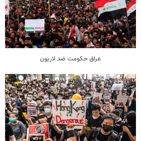
عراق حکومت ضد لاریون