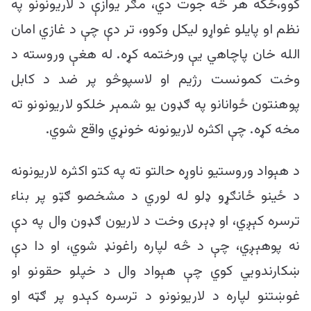
کوو،ځکه هر څه جوت دي، مګر یوازې د لاریونونو په
نظم او پایلو غواړو لیکل وکوو، تر دې چې د غازي امان
الله خان پاچاهي یې ورختمه کړه. له هغې وروسته د
وخت کمونست رژیم او لاسپوڅو پر ضد د کابل
پوهنتون ځوانانو په ګډون یو شمېر خلکو لاریونونو ته
مخه کړه. چې اکثره لاریونونه خونړي واقع شوي.
د هېواد وروستيو ناوړه حالتو ته په کتو اکثره لاریونونه
د ځینو ځانګړو ډلو له لوري د مشخصو ګټو پر بناء
ترسره کېږي، او ډېری وخت د لاریون ګډون وال په دې
نه پوهېږي، چې د څه لپاره راغونډ شوي، او دا دې
ښکارندویي کوي چې هېواد وال د خپلو حقونو او
غوښتنو لپاره د لاریونونو د ترسره کېدو پر ګټه او