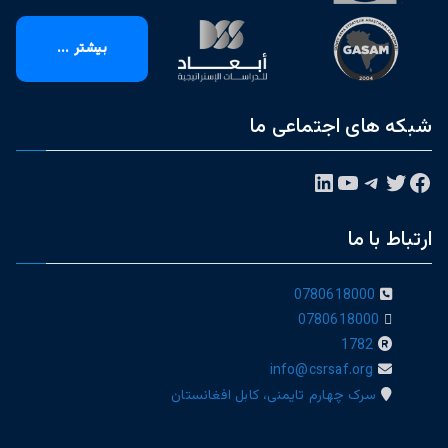
بیشتر ...
شبکه های اجتماعی ما
فیس‌بوک
توییتر
تلگرام
یوتیوب
لینکداین
ارتباط با ما
0780618000
0780618000
1782
info@csrsaf.org
سرک چهارم تایمنی، کابل افغانستان