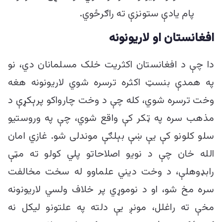
پام یادې ستونزې ته راګرځوي.
افغانستان او لاریونونه
دا چې د افغانستان اکثریت خلک مسلمانان دي، نو
په همدې بنسټ اکثره ترسره شوي لاریونونه هغه
وخت ترسره شوي، کله چې د وخت چارواکو پرېکړې د
مذهب سره په ټکر کې واقع شوي، چې په وروستیو
سلو کلونو کې یې ښې بېلګې موندلی شو. غازي امان
الله خان چې د نویو اصلاحاتو پلي کولو ته مټې
رابډوهلې، د وخت دیني علماوو له سخت مخالفت
سره مخ شو، او د نوموړي پر خلاف ولسي لاریونونه
مخې ته راغلل، مونږ یې دلته په علتونو لیکل نه