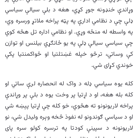
وړاندې خنډونه جوړ کړي، هغه د بلې سیالې سیاسي
ډلې چې د نظامي ادارې په پټه پراخه ملاتړ ورسره وي،
په واسطه له منځه وړي. او نظامي اداره تل هڅه کوي
چې سیاسي سیالې ډلې په یو ځانګړي بیلنس او توازن
کې وساتي، ترڅو خپله غښتلتیا او ځواکمنتیا پکې
خوندي کړای شي.
کله یوه سیاسي ډله د واک له انحصاره لرې ساتي او
کله بله هغه، او د اړتیا پر وخت یوه د بلې پر وړاندې
پراخه لاریونونو ته هڅوي، خو کله چې اړتیا پېښه شي
او د سیاسي ګوندونو له نفوذ څخه وېره ولیدل شي، نو
لاریونونه د سپینې کودتا په ترسره کولو سره پای