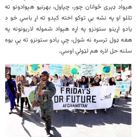
هېواد ډېری ځوانان چور، چپاول، بهرنیو هېوادونو ته
تللو او په نشه یي توکو اخته کېدو ته اړ باسي خو د
یادو اړینو ستونزو په اړه هېواد شموله لاریونونه په
هغه ډول ترسره نه شول، چې یادو ستونزو ته یې یوه
سلنه حل لاره هم لټولي اوسي.