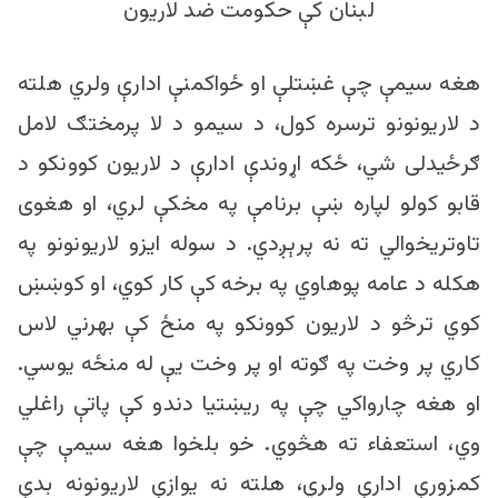
لبنان کې حکومت ضد لاریون
هغه سیمې چې غښتلې او ځواکمنې ادارې ولري هلته
د لاریونونو ترسره کول، د سیمو د لا پرمختګ لامل
ګرځيدلی شي، ځکه اړوندې ادارې د لاریون کوونکو د
قابو کولو لپاره ښې برنامې په مخکې لري، او هغوی
تاوتریخوالي ته نه پرېږدي. د سوله ایزو لاریونونو په
هکله د عامه پوهاوي په برخه کې کار کوي، او کوښښ
کوي ترڅو د لاریون کوونکو په منځ کې بهرني لاس
کاري پر وخت په ګوته او پر وخت یې له منځه یوسي.
او هغه چارواکي چې په ریښتیا دندو کې پاتې راغلي
وي، استعفاء ته هڅوي. خو بلخوا هغه سیمې چې
کمزورې ادارې ولري، هلته نه یوازې لاریونونه بدې