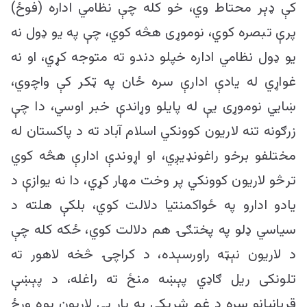
کې ډېر محتاط وي، خو کله چې نظامي اداره (فوځ)
پرې تبصره کوي، نوموړی هڅه کوي، چې په یو ډول نه
یو ډول نظامي اداره خپلو دندو ته متوجه کړي، او نه
غواړي له یادې ادارې سره ځان په ټکر کې واچوي،
ښایي نوموړی یې له پایلو وړاندې خبر اوسي، دا چې
زرګونه تنه لاریون کوونکي اسلام آباد ته د پاکستان له
مختلفو برخو راغونډیږي، او اړوندې ادارې هڅه کوي
ترڅو لاریون کوونکي پر وخت مهار کړي، دا نه یوازې د
یادو ادارو په ځواکمنتیا دلالت کوي، بلکې هلته د
سیاسي ډلو په پختګۍ هم دلالت کوي، ځکه کله چې
د لاریون نېټه راورسېده، د کراچۍ څخه لاهور ته
تلونکی ریل ګاډي پېښه منځ ته راغله، د پېښې
قربانیانو سره د غم شریکی په پار یې لاریون یوه ورځ