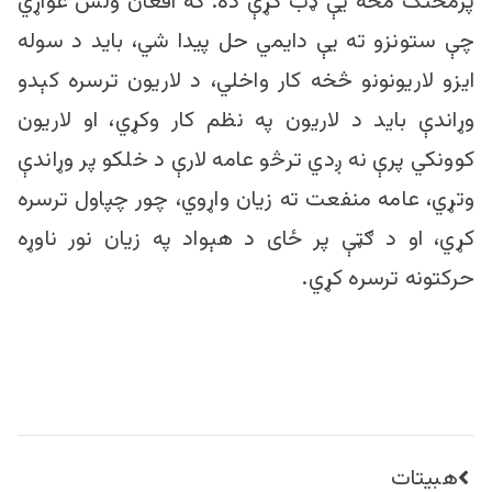
پرمختګ مخه یې ډب کړې ده. که افغان ولس غواړي
چې ستونزو ته یې دایمي حل پیدا شي، باید د سوله
ایزو لاریونونو څخه کار واخلي، د لاریون ترسره کېدو
وړاندې باید د لاریون په نظم کار وکړي، او لاریون
کوونکي پرې نه ږدي ترڅو عامه لارې د خلکو پر وړاندې
وتړي، عامه منفعت ته زیان واړوي، چور چپاول ترسره
کړي، او د ګټې پر ځای د هېواد په زیان نور ناوړه
حرکتونه ترسره کړي.
راهبری
هبیتات