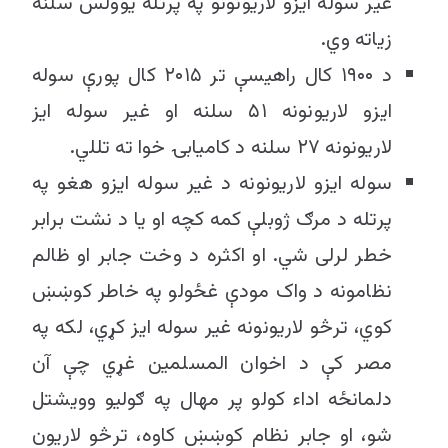
غیر سوله ایزو لاریونونو په پرتله یوولس سلنه
زیاته وي.
د ۱۹۰۰ کال راهیسې تر ۲۰۱۵ کال پورې سوله
ایزو لاریونونه ۵۱ سلنه او غیر سوله ایز
لاریونونه ۲۷ سلنه د کامیابۍ خوا ته تللي.
سوله ایزو لاریونونه د غیر سوله ایزو هغو په
پرتله د مرګ ژوبلې کمه کچه او یا د نشت برابر
خطر لرلی شي. او اکثره د وخت جابر او ظالم
نظامونه د واک مودې غځولو په خاطر کوښښ
کوي، ترڅو لاریونونه غیر سوله ایز کړي، لکه په
مصر کې د اخوان المسلمین غړي چې آن
دلمانځه اداء کولو پر مهال په ګولیو وویشتل
شو، او جابر نظام کوښښ کاوه، ترڅو لاریون