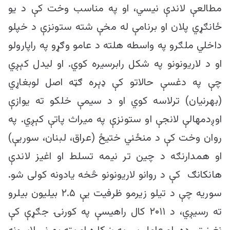
مطالعې لاندې نیسي، او په مناسب وخت کې د یو
ځانګړي پلان او برنامې له مخې شته ستونزې د خپلو
داخلي ملګرو په واسطه هلته د عامو وګړو په راپارولو
او د لاریونونو په شکل رابرسیره کوي. او لیدل کېږي
چې په دغسې حالاتو کې ډېره ګټه اصل لوبغاړي
(بهرنیان) ترلاسه کوي او د سیمې خلکو ته یوازې
اوږدمهالې لانجې او ستونزې په میراث پاتې کېږي. په
روان وخت کې د منځني ختیځ (عراق، لبنان، سوریې)
او همدارنګه د چین تر نیمه تسلط او اغیز لاندې
هانکانګ کې د روانو لاریونونو څخه یادونه کولی شو.
سوریه چې د تیلو زیرمو ظرفیت یې ۲.۵ بیلیون بیلرو
ته رسیږي، د ۲۰۱۱ کال راهیسې په کورنۍ جګړې کې