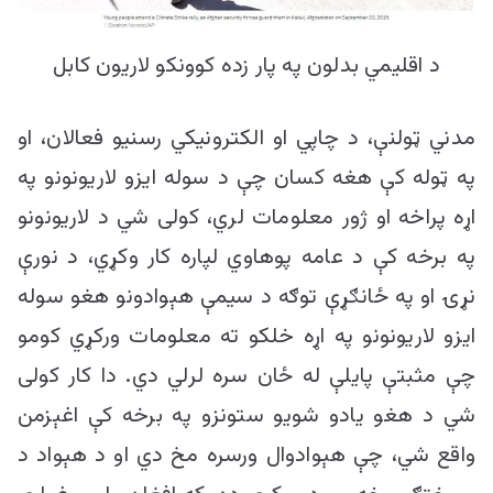
د اقلیمي بدلون په پار زده کوونکو لاریون کابل
مدني ټولنې، د چاپي او الکترونیکي رسنیو فعالان، او
په ټوله کې هغه کسان چې د سوله ایزو لاریونونو په
اړه پراخه او ژور معلومات لري، کولی شي د لاریونونو
په برخه کې د عامه پوهاوي لپاره کار وکړي، د نورې
نړۍ او په ځانګړې توګه د سیمې هېوادونو هغو سوله
ایزو لاریونونو په اړه خلکو ته معلومات ورکړي کومو
چې مثبتې پایلې له ځان سره لرلي دي. دا کار کولی
شي د هغو یادو شویو ستونزو په برخه کې اغېزمن
واقع شي، چې هېوادوال ورسره مخ دي او د هېواد د