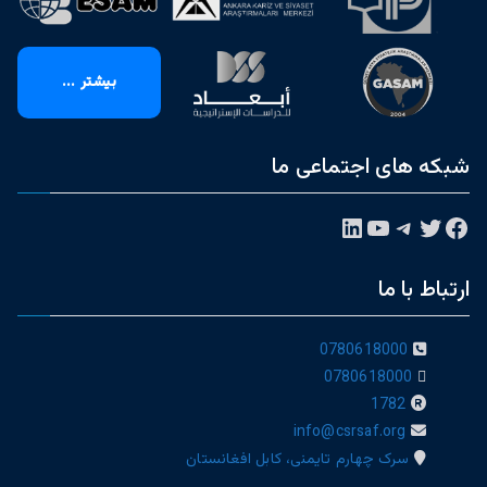
بیشتر ...
شبکه های اجتماعی ما
فیس‌بوک
توییتر
تلگرام
یوتیوب
لینکداین
ارتباط با ما
0780618000
0780618000
1782
info@csrsaf.org
سرک چهارم تایمنی، کابل افغانستان