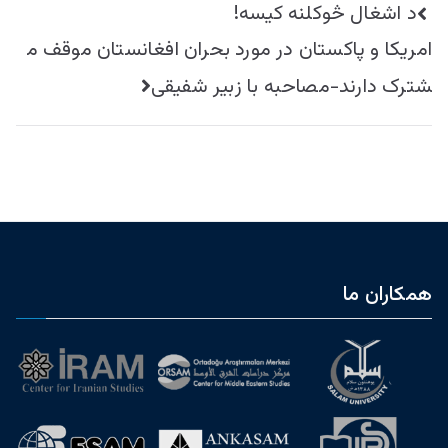
راهبری
د اشغال څوکلنه کيسه!
نوشته
امریکا و پاکستان در مورد بحران افغانستان موقف م
شترک دارند-مصاحبه با زبیر شفیقی
همکاران ما