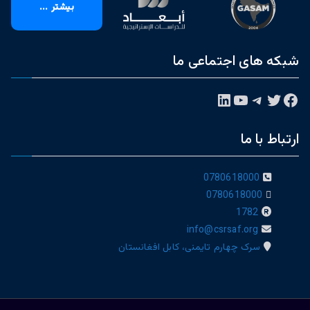
بیشتر ...
شبکه های اجتماعی ما
فیس‌بوک
توییتر
تلگرام
یوتیوب
لینکداین
ارتباط با ما
0780618000
0780618000
1782
info@csrsaf.org
سرک چهارم تایمنی، کابل افغانستان