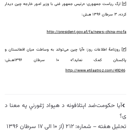
[۲]
ارگ ریاست جمهوری: «رئیس جمهور غنی با وزیر امور خارجه چین دیدار
کرد»، ۳ سرطان ۱۳۹۶ هـش:
http://president.gov.af/fa/news-china-mofa
[۳]
روزنامۀ اطلاعات روز: «آیا چین می‌تواند به وساطت میان افغانستان و
پاکستان کمک نماید؟» ۱۰ سرطان ۱۳۹۶هـش:
http://www.etilaatroz.com/49246
راهبری
آیا حکومت‌ضد اېتلافونه د هېواد ژغورنې په معنا د
نوشته
ی؟
تحلیل هفته – شماره: ۲۱۲ (از ۱۰ الی ۱۷ سرطان ۱۳۹۶