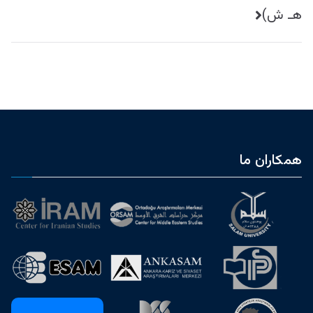
هـ ش)
همکاران ما